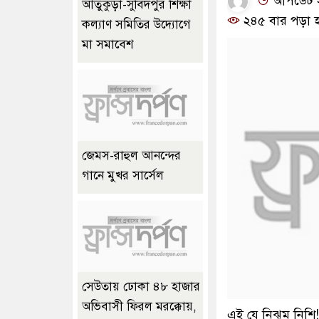
আপডেট সম
আতুকুড়া-সুবিদপুর শিক্ষা
২৪৫ বার পড়া 
কল্যাণ সমিতির উদ্যোগে
মা সমাবেশ
জেমস-রাহুল আনন্দের
গানে মুখর সার্সেল
সেউতায় ঢোকা ৪৮ হাজার
অভিবাসী ফিরল মরক্কোয়,
এই যে নিঝুম নিশি!