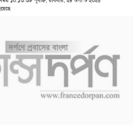
য় ১০:১৩:৩৮ পূর্বাহ্ন, রবিবার, ২৪ অগাস্ট ২০২৫
হয়েছে