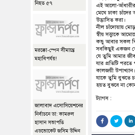
নিহত ৫৭
এই আলো-আঁধারীর
মেঘে ঢাকা চাঁদে
উদ্ভাসিত করা।
নীল চাঁদোয়ায় মো
স্বীয় সত্ত্বাকে আম
কভু আবার সকল কি
সবকিছুই একজন ত
মরক্কো-স্পেন সীমান্তে
যে তুমি আমার জীব
মহাবিপর্যয়!
যার প্রতিটি পরতে
কালজয়ী উপাখ্যান
যাকে তুমি বুঝতে
হয়ত বুঝবে না কো
ট্যাগস :
জালাবাদ এসোসিয়েশনের
নির্বাচনে ডা: কামরুল
হাসান সভাপতি
এডভোকেট জসিম উদ্দিন