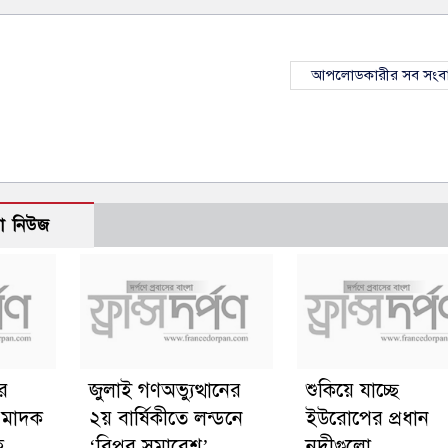
আপলোডকারীর সব সংব
ো নিউজ
ের
জুলাই গণঅভ্যুত্থানের
শুকিয়ে যাচ্ছে
ত মাদক
২য় বার্ষিকীতে লন্ডনে
ইউরোপের প্রধান
হ
‘বিপ্লব সমাবেশ’
নদীগুলো