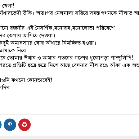
 খেলা!
র আঁধারভেদী উঁকি। অতঃপর,মেঘমালা সরিয়ে সমস্ত গগনকে নীলাভ
ড়ানো রজনীর এই নৈসর্গিক,মনোরম,মনোলোভা পরিবেশে
োদের ভেলায় ভাসিয়ে দেওয়া।
ছুই অমাবস্যার ঘোর আঁধারে নিমজ্জিত হওয়া।
োমাকে নিয়ে
নে তোমার উত্থান ও আমার পতনের গল্পের ধুলোপড়া পান্ডুলিপি!
 পরতে,প্রতিটি ছত্রে ছত্রে মিশে আছে বেদনার নীল রঙে আঁকা এক অ
।
 চাওনি কখনো কোনভাবেই!
নদিন