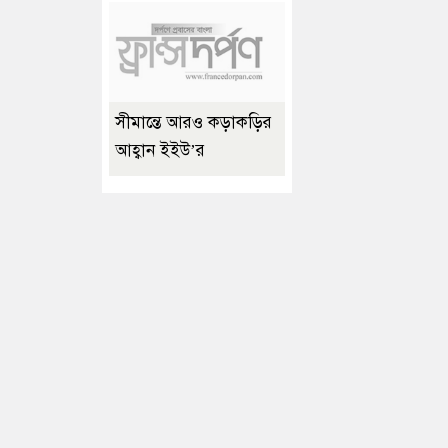
সীমান্তে আরও কড়াকড়ির
আহ্বান ইইউ’র