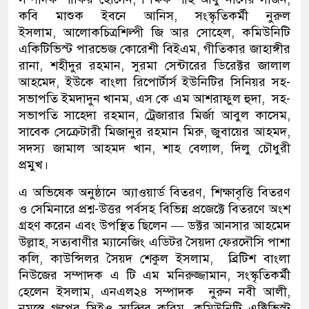
কবি মাশুক ইবনে আনিস, সংস্কৃতিকর্মী নুরুল
ইসলাম,
আলোকচিত্রশিল্পী জি আর সোহেল, কমিউনিটি
একিটিভিস্ট পারভেজ কোরেশী বিইএম, গীতিকার জাহাঙ্গীর
রানা, শহীদুর রহমান, সুরমা সেন্টারের ডিরেক্টর জালাল
আহমেদ, ইউকে বাংলা রিপোর্টার্স ইউনিটির সিনিয়র সহ-
সভাপতি ইমদাদুন খানম, এস কে এম আশরাফুল হুদা, সহ-
সভাপতি সাহেদা রহমান, ট্রেজারার মির্জা আবুল কাসেম,
সাবেক সেক্রেটারী মিজানুর রহমান মিরু, জুবায়ের আহমদ,
সদস্য জামাল আহমদ খান, শাহ বেলাল, দিলু চৌধুরী
প্রমুখ।
এ অভিষেক অনুষ্ঠানে অ্যাওয়ার্ড বিতরণ, শিক্ষাবৃত্তি বিতরণ
ও সেমিনারে প্রশ্ন-উত্তর পর্বসহ বিভিন্ন প্রজেক্টে বিতরণে অংশ
গ্রহণ করেন এবং উপস্থিত ছিলেন — ডক্টর আনসার আহমেদ
উল্লাহ, সত্যবাণীর ম্যানেজিং এডিটর সৈয়দা ফেরদৌসি পাশা
কলি, কাউন্সিলর সৈয়দ শেকুল ইসলাম, ব্রিটিশ বাংলা
নিউজের সম্পাদক এ টি এম মনিরুজ্জামান, সংস্কৃতিকর্মী
হেলেন ইসলাম, এনএল২৪ সম্পাদক নুরুন নবী আলী,
নমস্তে গ্রুপের সিইও সাব্বির করিম, কমিউনিটি এক্টিভিস্ট