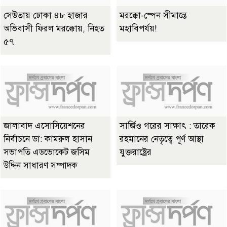
সেউতায় ঢোকা ৪৮ হাজার
মরক্কো-স্পেন সীমান্তে
অভিবাসী ফিরল মরক্কোয়, নিহত
মহাবিপর্যয়!
৫৭
জালাবাদ এসোসিয়েশনের
সার্জিও গরের সাক্ষাৎ : তারেক
নির্বাচনে ডা: কামরুল হাসান
রহমানের নেতৃত্বে পূর্ণ আস্থা
সভাপতি এডভোকেট জসিম
যুক্তরাষ্ট্রের
উদ্দিন সাধারণ সম্পাদক