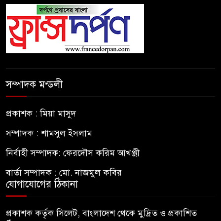
সম্পাদক মন্ডলী
প্রকাশক : মিয়া মাসুদ
সম্পাদক : শামসুল ইসলাম
নির্বাহী সম্পাদক: ফেরদৌস করিম আখঞ্জী
বার্তা সম্পাদক : মো. নাজমুল কবির
যোগাযোগের ঠিকানা
প্রকাশক কর্তৃক সিলেট, বাংলাদেশ থেকে মুদ্রিত ও প্রকাশিত