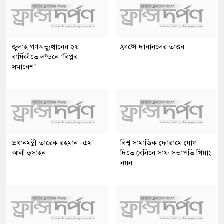
জুলাই গণঅভ্যুত্থানের ২য়
ফ্রান্সে দাবানলের তাণ্ডব
বার্ষিকীতে লন্ডনে ‘বিপ্লব
সমাবেশ’
প্রধানমন্ত্রী তারেক রহমান -এম
বিশ্ব সামাজিক ফোরামে যোগ
আলী হুসাইন
দিতে বেনিনে সাফ সভাপতি খিয়াং
নয়ন