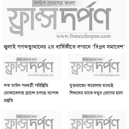
জুলাই গণঅভ্যুত্থানের ২য় বার্ষিকীতে লন্ডনে ‘বিপ্লব সমাবেশ’
লক ডাউন পরবর্তী পরিস্থিতি
যুক্তরাজ্যে করোনার মধ্যেই
মোকাবেলায় ফ্রান্সে চলছে ব্যাপক
শিশুদের মাঝে নতুন রোগের হানা
প্রস্তুতি