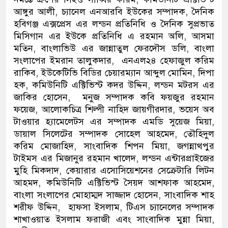
আঙ্গুর আলী, চ্যানেল এনআরবি ইউকের সম্পাদক, দৈনিক
হবিগঞ্জ এক্সপ্রেস এর লন্ডন প্রতিনিধি ও দৈনিক সুপ্রভাত
মিসিগান এর ইউকে প্রতিনিধি এ রহমান অলি, আসমা
মতিন, বাংলাভিউ এর জান্নাতুল ফেরদৌস ডলি, বাংলা
সংলাপের ইমরান তালুকদার,
এনএল২৪ হেফাজুল করিম
রাকিব, ইউকেটিভি বিডির চেয়ারম্যান আব্দুল মোমিন, দিপা
হক, কমিউনিটি এক্টিভিস্ট কদর উদ্দিন, লন্ডন মটরস এর
জাকির হোসেন, মনুজ সম্পাদক
কবি ফয়জুর রহমান
ফয়েজ, আলোকচিত্র শিল্পী নাহিদ জায়গীরদার, ভয়েস অব
টাওয়ার হ্যামেলেটস এর সম্পাদক এমডি
সুয়েজ মিয়া,
ডায়াল সিলেটের সম্পাদক সোহেল আহমেদ,
তৌহিদুল
করিম মোজাহিদ, সাংবাদিক
শিপন মিয়া, জগন্নাথপুর
টাইমস এর
মিজানুর রহমান খালেদ, লন্ডন এন্টারপ্রাইজের
মুহি মিকদাদ, কেয়ারার এসোসিয়েশনের সেক্রেটারি লিটন
আহমদ, কমিউনিটি এক্টিভিস্ট সৈয়দ আশফাক আহমেদ,
বাংলা সংলাপের মোহাম্মদ সাজ্জাদ হোসেন, সাংবাদিক শাহ
শরীফ উদ্দিন, হাফসা ইসলাম, টিএস চ্যানেলের সম্পাদক
শাখাওয়াত ইসলাম ফরাজী এবং সাংবাদিক মুন্না মিয়া,