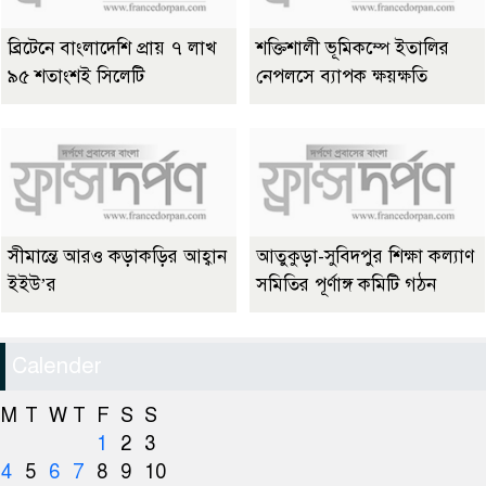
ব্রিটেনে বাংলাদেশি প্রায় ৭ লাখ
শক্তিশালী ভূমিকম্পে ইতালির
৯৫ শতাংশই সিলেটি
নেপলসে ব্যাপক ক্ষয়ক্ষতি
সীমান্তে আরও কড়াকড়ির আহ্বান
আতুকুড়া-সুবিদপুর শিক্ষা কল্যাণ
ইইউ’র
সমিতির পূর্ণাঙ্গ কমিটি গঠন
Calender
M
T
W
T
F
S
S
1
2
3
4
5
6
7
8
9
10