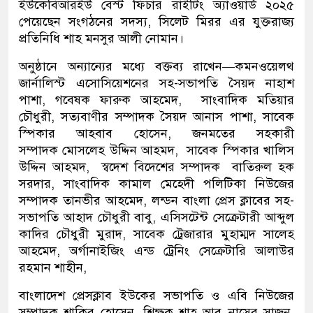
ইউকেবিআরইউ বেস্ট ফিচার রাইটিং অ্যাওয়ার্ড ২০২৫
পেয়েছেন সংগঠনের সদস্য, সিলেট মিরর এর যুক্তরাজ্য
প্রতিনিধি শাহ মনসুর আলী নোমান।
অনুষ্ঠানে অন্যান্যের মধ্যে বক্তব্য রাখেন—
কমনওয়েলথ
জার্নালিস্ট এসোসিয়েশনের সহ-সভাপতি সৈয়দ নাহাশ
পাশা, গবেষক
ফারুক আহমেদ, সাংবাদিক মতিয়ার
চৌধুরী, সত্যবাণীর সম্পাদক সৈয়দ আনাস পাশা, সাবেক
স্পিকার আহবাব হোসেন, জনমতের সহকারী
সম্পাদক
মোসলেহ উদ্দিন আহমদ, সাবেক স্পিকার
খালিস
উদ্দিন আহমদ, স্বদেশ বিদেশের সম্পাদক বাতিরুল হক
সরদার,
সাংবাদিক কামাল মেহেদী
পলিটিকা নিউজের
সম্পাদক তানভীর আহমেদ, লন্ডন বাংলা প্রেস ক্লাবের সহ-
সভাপতি আহাদ চৌধুরী বাবু, এসিসটেন্ট সেক্রেটারী আব্দুল
কাদির চৌধুরী মুরাদ, সাবেক ট্রেজারার মুহাম্মদ সালেহ
আহমেদ, অর্গানাইজিং এন্ড ট্রেনিং সেক্রেটারি আলাউর
রহমান শাহীন,
বাংলাদেশ প্রেসক্লাব ইউকের সভাপতি ও এবি নিউজের
সম্পাদক শাকির হোসেন, শিক্ষক শাহ আবু নাসের সাজন,