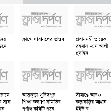
ানের
ফ্রান্সে দাবানলের তাণ্ডব
প্রধানমন্ত্রী তারেক
্ডনে
রহমান -এম আলী
হুসাইন
োরামে
আতুকুড়া-সুবিদপুর
সীমান্তে আরও
ে সাফ
শিক্ষা কল্যাণ সমিতির
কড়াকড়ির আহ্বান
য়ন
পূর্ণাঙ্গ কমিটি গঠন
ইইউ’র