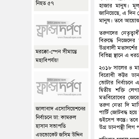
নিহত ৫৭
হাজার মানুষ। মূল
জানিয়েছে, এ দিন 
মানুষ। তবে আয়োজক
তরুণদের নেতৃত্ব
বিরুদ্ধে নিজেদের
উগ্রবাদী মতাদর্শে
মরক্কো-স্পেন সীমান্তে
বিভিন্ন স্থানে এ 
মহাবিপর্যয়!
২০১৮ সালের ৪ মার
বিরোধী কট্টর ডা
ভোটার নির্বাচনে
দ্বিতীয় শক্তি লেগ
মতবিরোধের জেরে ২
তরুণ নেতা দি মায়ি
জালাবাদ এসোসিয়েশনের
পার্টি জোটবদ্ধ হয়
নির্বাচনে ডা: কামরুল
গুইসেপ কন্তে। ত
হাসান সভাপতি
উগ্র ডানপন্থী লিগ 
এডভোকেট জসিম উদ্দিন