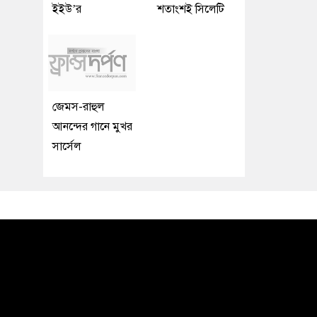
ইইউ’র
শতাংশই সিলেটি
জেমস-রাহুল
আনন্দের গানে মুখর
সার্সেল