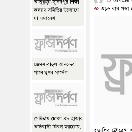
আপডেট সময়
আতুকুড়া-সুবিদপুর শিক্ষা
৩১৬ বার পড়া 
কল্যাণ সমিতির উদ্যোগে
মা সমাবেশ
জেমস-রাহুল আনন্দের
গানে মুখর সার্সেল
সেউতায় ঢোকা ৪৮ হাজার
অভিবাসী ফিরল মরক্কোয়,
ইতালির ফ্লোরেন্স 