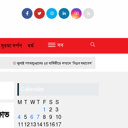
সব
 সুরমা দর্পণ
ধর্ম
জুলাই গণঅভ্যুত্থানের ২য় বার্ষিকীতে লন্ডনে ‘বিপ্লব সমাবেশ’
ফ্রান্সে দাবানলের তাণ্ডব
Calender
M
T
W
T
F
S
S
1
2
3
ষোভ
4
5
6
7
8
9
10
11
12
13
14
15
16
17