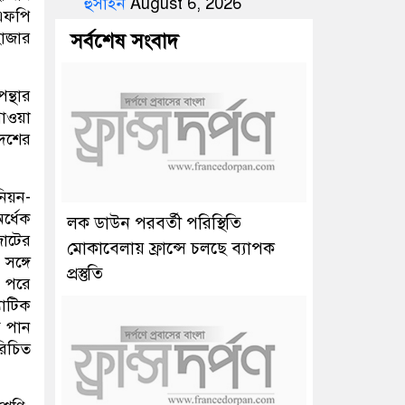
হুসাইন
August 6, 2026
এএফপি
হাজার
সর্বশেষ সংবাদ
ন্থার
পাওয়া
দেশের
নিয়ন-
র্ধেক
লক ডাউন পরবর্তী পরিস্থিতি
জোটের
মোকাবেলায় ফ্রান্সে চলছে ব্যাপক
সঙ্গে
প্রস্তুতি
। পরে
যাটিক
ব পান
রিচিত