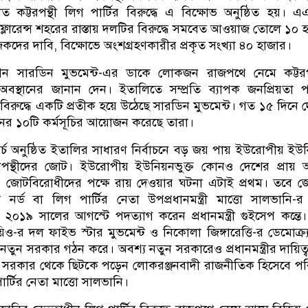
ত কট্টরপন্থী লিগ পার্টির বিরুদ্ধে এ বিক্ষোভ অনুষ্ঠিত হয়। 
ফ্লোরেন্স শহরের রাস্তায় দলটির বিরুদ্ধে সমবেত আওয়াজ তোলে ১০ 
দের দাবি, বিক্ষোভে অংশগ্রহণকারীর প্রকৃত সংখ্যা ৪০ হাজার।
াধীন সারডিন মুভমেন্ট-এর ডাকে লোকজন রাজপথে নেমে কট্টরপ
 অবস্থানের জানান দেন। ইতালিতে সম্প্রতি ব্যাপক জনপ্রিয়তা 
র বিরুদ্ধে একটি প্রতীক হয়ে উঠেছে সারডিন মুভমেন্ট। গত ১৫ দিনে 
ধরনের ১০টি কর্মসূচির আয়োজন করেছে তারা।
্চ অনুষ্ঠিত ইতালির সাধারণ নির্বাচনে বড় জয় পায় ইউরোপীয় ইউ
নপন্থীদের জোট। ইউরোপীয় ইউনিয়নভুক্ত কোনও দেশের প্রায় অ
 এ জোটবিরোধীদের পক্ষে রায় দেওয়ার ঘটনা এটাই প্রথম। তবে 
া নর্ড বা লিগ পার্টির নেতা উপপ্রধানমন্ত্রী মাত্তো সালভানি-র 
০১৯ সালের আগস্টে পদত্যাগ করেন প্রধানমন্ত্রী গুইসেপ কন্তে
ও-র দল ফাইভ স্টার মুভমেন্ট ও নিকোলা জিঙ্গারেত্তি-র ডেমোক্র্
ে নতুন সরকার গঠন করে। অবশ্য নতুন সরকারেও প্রধানমন্ত্রীর দায়িত্
বে সরকার থেকে ছিটকে পড়েন লোকরঞ্জনবাদী রাজনীতিক হিসেবে প
পার্টির নেতা মাত্তো সালভানি।