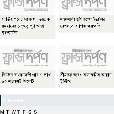
সার্জিও গরের সাক্ষাৎ : তারেক
শক্তিশালী ভূমিকম্পে ইতালির
রহমানের নেতৃত্বে পূর্ণ আস্থা
নেপলসে ব্যাপক ক্ষয়ক্ষতি
যুক্তরাষ্ট্রের
ব্রিটেনে বাংলাদেশি প্রায় ৭ লাখ
সীমান্তে আরও কড়াকড়ির আহ্বান
৯৫ শতাংশই সিলেটি
ইইউ’র
Calender
M
T
W
T
F
S
S