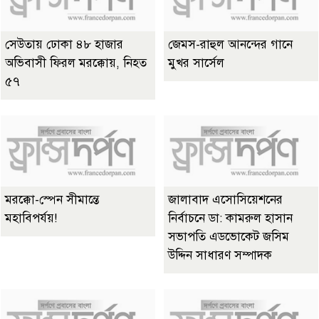
সেউতায় ঢোকা ৪৮ হাজার
জেমস-রাহুল আনন্দের গানে
অভিবাসী ফিরল মরক্কোয়, নিহত
মুখর সার্সেল
৫৭
মরক্কো-স্পেন সীমান্তে
জালাবাদ এসোসিয়েশনের
মহাবিপর্যয়!
নির্বাচনে ডা: কামরুল হাসান
সভাপতি এডভোকেট জসিম
উদ্দিন সাধারণ সম্পাদক