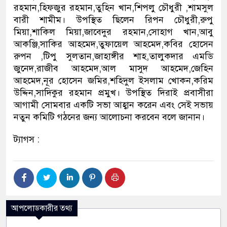
রহমান,হিফজুর রহমান,তুহিন খান,শিপলু চৌধুরী ,শামসুল
বারী শামীম। উপস্থিত ছিলেন রিপন চৌধুরী,রুপু
মিয়া,শাকিল মিয়া,জাবেদুর রহমান,সোহাগ খান,আবু
আকঞ্জি,সাকির আহমেদ,তুফায়েল আহমেদ,কবির হোসেন
রুপন ,টিপু সুলতান,জাহাঙ্গীর শাহ,তালুকদার এমডি
জুনেদ,রাজীব আহমেদ,আল মাসুদ আহমেদ,জেহিন
আহমেদ,নূর হোসেন জমির,শহিদুল ইসলাম খোকন,করিম
উদ্দিন,সাদিকুর রহমান প্রমুখ। উপস্থিত দিরাই প্রবাসীরা
আগামী সোমবার একটি সভা আহ্বান করেন এবং সেই সভায়
নতুন কমিটি গঠনের জন্য আলোচনা করবেন বলে জানান।
ট্যাগস :
আপলোডকারীর তথ্য