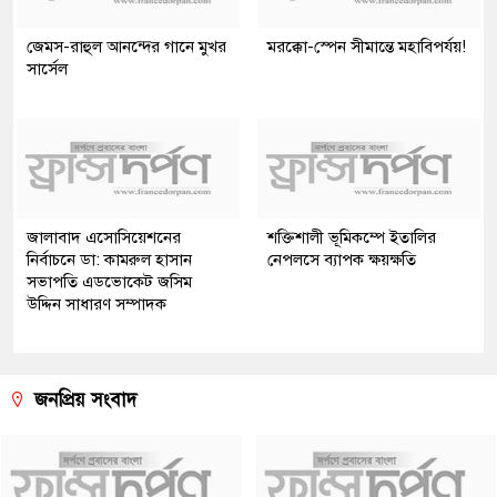
জেমস-রাহুল আনন্দের গানে মুখর
মরক্কো-স্পেন সীমান্তে মহাবিপর্যয়!
সার্সেল
জালাবাদ এসোসিয়েশনের
শক্তিশালী ভূমিকম্পে ইতালির
নির্বাচনে ডা: কামরুল হাসান
নেপলসে ব্যাপক ক্ষয়ক্ষতি
সভাপতি এডভোকেট জসিম
উদ্দিন সাধারণ সম্পাদক
জনপ্রিয় সংবাদ