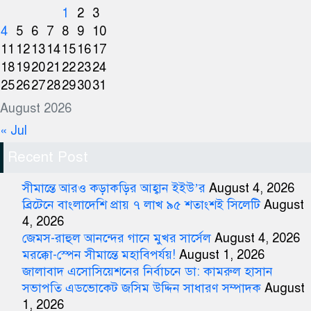
1
2
3
4
5
6
7
8
9
10
11
12
13
14
15
16
17
18
19
20
21
22
23
24
25
26
27
28
29
30
31
August 2026
« Jul
Recent Post
সীমান্তে আরও কড়াকড়ির আহ্বান ইইউ’র
August 4, 2026
ব্রিটেনে বাংলাদেশি প্রায় ৭ লাখ ৯৫ শতাংশই সিলেটি
August
4, 2026
জেমস-রাহুল আনন্দের গানে মুখর সার্সেল
August 4, 2026
মরক্কো-স্পেন সীমান্তে মহাবিপর্যয়!
August 1, 2026
জালাবাদ এসোসিয়েশনের নির্বাচনে ডা: কামরুল হাসান
সভাপতি এডভোকেট জসিম উদ্দিন সাধারণ সম্পাদক
August
1, 2026