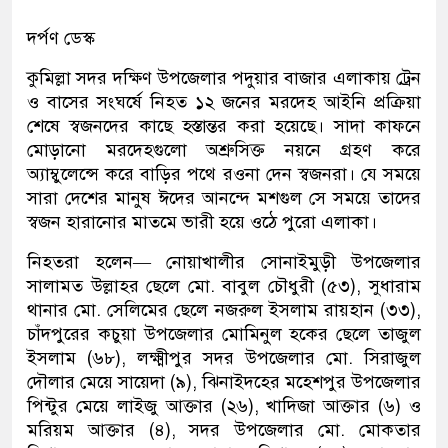
দর্পণ ডেস্ক
কুমিল্লা সদর দক্ষিণ উপজেলার পদুয়ার বাজার এলাকায় ট্রেন
ও বাসের সংঘর্ষে নিহত ১২ জনের মরদেহ আইনি প্রক্রিয়া
শেষে স্বজনদের কাছে হস্তান্তর করা হয়েছে। সাদা কাফনে
মোড়ানো মরদেহগুলো অশ্রুসিক্ত নয়নে গ্রহণ করে
অ্যাম্বুলেন্সে করে বাড়ির পথে রওনা দেন স্বজনরা। যে সময়ে
সারা দেশের মানুষ ঈদের আনন্দে মশগুল সে সময়ে তাদের
স্বজন হারানোর মাতমে ভারী হয়ে ওঠে পুরো এলাকা।
নিহতরা হলেন— নোয়াখালীর সোনাইমুড়ী উপজেলার
সালামত উল্লাহর ছেলে মো. বাবুল চৌধুরী (৫৩), সুধারাম
থানার মো. সেলিমের ছেলে নজরুল ইসলাম রায়হান (৩৩),
চাঁদপুরের কচুয়া উপজেলার মোমিনুল হকের ছেলে তাজুল
ইসলাম (৬৮), লক্ষ্মীপুর সদর উপজেলার মো. সিরাজুল
দৌলার মেয়ে সায়েদা (৯), ঝিনাইদহের মহেশপুর উপজেলার
পিন্টুর মেয়ে লাইজু আক্তার (২৬), খাদিজা আক্তার (৬) ও
মরিয়ম আক্তার (৪), সদর উপজেলার মো. মোকতার