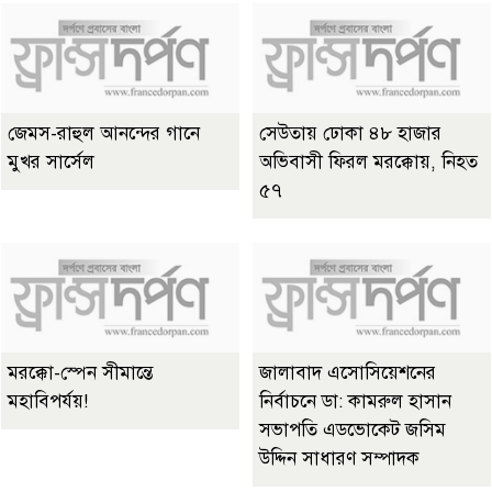
জেমস-রাহুল আনন্দের গানে
সেউতায় ঢোকা ৪৮ হাজার
মুখর সার্সেল
অভিবাসী ফিরল মরক্কোয়, নিহত
৫৭
মরক্কো-স্পেন সীমান্তে
জালাবাদ এসোসিয়েশনের
মহাবিপর্যয়!
নির্বাচনে ডা: কামরুল হাসান
সভাপতি এডভোকেট জসিম
উদ্দিন সাধারণ সম্পাদক