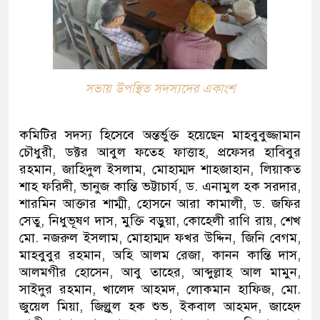
সভায় উপস্থিত সদস্যদের একাংশ
কমিটির সদস্য হিসেবে অন্তর্ভুক্ত হয়েছেন মাহবুবুজ্জামান
চৌধুরী, ডক্টর আবুল ফতেহ ফাত্তাহ, প্রফেসর হাবিবুর
রহমান, জাহিদুল ইসলাম, মোহাম্মদ শাহজাহান, লিয়াকত
শাহ ফরিদী, ভানুজ কান্তি ভট্টাচার্য, ড. এনামুল হক সরদার,
শারমিন আক্তার শাম্মী, হোসনে আরা কামালী, ড. জফির
সেতু, নিধুভূষণ দাস, মুক্তি বড়ুয়া, কোহেলী রাণি রায়, শেখ
মো. নজরুল ইসলাম, মোহাম্মদ ফখর উদ্দিন, জিনি বেগম,
মাহবুবুর রহমান, অহি আলম রেজা, কানন কান্তি দাস,
আলমগীর হোসেন, আবু তাহের, আব্দুল্লাহ আল মামুন,
সাইদুর রহমান, খালেদ আহমদ, লোকমান হাফিজ, মো.
জুয়েল মিয়া, জিল্লুল হক শুভ, ইকবাল আহমদ, জাহেদ