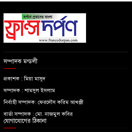
সম্পাদক মন্ডলী
প্রকাশক : মিয়া মাসুদ
সম্পাদক : শামসুল ইসলাম
নির্বাহী সম্পাদক: ফেরদৌস করিম আখঞ্জী
বার্তা সম্পাদক : মো. নাজমুল কবির
যোগাযোগের ঠিকানা