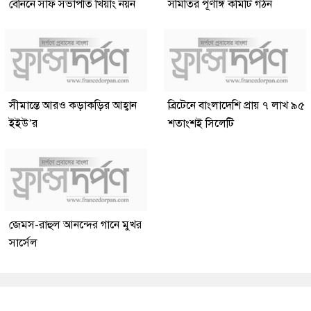
বেনিনে সাফ সভাপতি খিয়াং নয়ন
সমিতির পূর্ণাঙ্গ কমিটি গঠন
সীমান্তে আরও কড়াকড়ির আহ্বান
ব্রিটেনে বাংলাদেশি প্রায় ৭ লাখ ৯৫
ইইউ’র
শতাংশই সিলেটি
জেমস-রাহুল আনন্দের গানে মুখর
সার্সেল