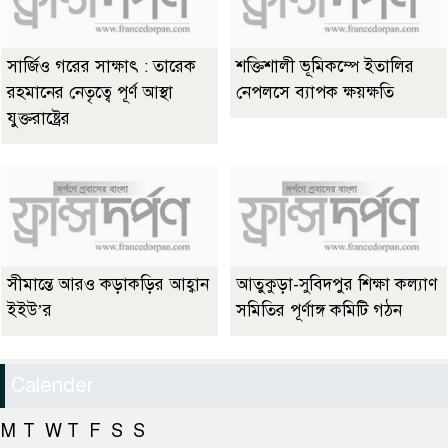
সার্জিও গরের সাক্ষাৎ : তারেক
শক্তিশালী ভূমিকম্পে ইতালির
রহমানের নেতৃত্বে পূর্ণ আস্থা
নেপলসে ব্যাপক ক্ষয়ক্ষতি
যুক্তরাষ্ট্রের
সীমান্তে আরও কড়াকড়ির আহ্বান
আতুকুড়া-সুবিদপুর শিক্ষা কল্যাণ
ইইউ’র
সমিতির পূর্ণাঙ্গ কমিটি গঠন
Calender
M
T
W
T
F
S
S