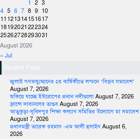
1
2
3
4
5
6
7
8
9
10
11
12
13
14
15
16
17
18
19
20
21
22
23
24
25
26
27
28
29
30
31
August 2026
« Jul
Recent Post
জুলাই গণঅভ্যুত্থানের ২য় বার্ষিকীতে লন্ডনে ‘বিপ্লব সমাবেশ’
August 7, 2026
শুকিয়ে যাচ্ছে ইউরোপের প্রধান নদীগুলো
August 7, 2026
ফ্রান্সে দাবানলের তাণ্ডব
August 7, 2026
আতুকুড়া-সুবিদপুর শিক্ষা কল্যাণ সমিতির উদ্যোগে মা সমাবেশ
August 7, 2026
প্রধানমন্ত্রী তারেক রহমান -এম আলী হুসাইন
August 6,
2026