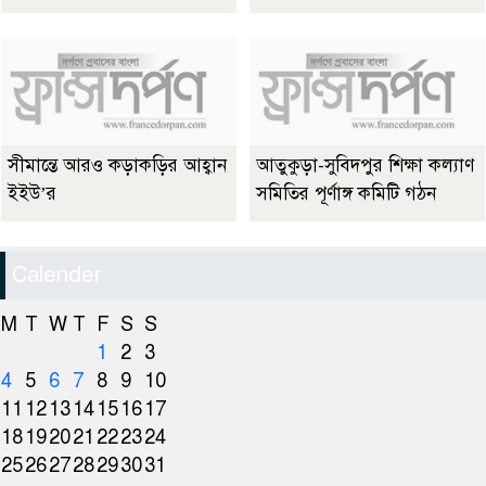
সীমান্তে আরও কড়াকড়ির আহ্বান
আতুকুড়া-সুবিদপুর শিক্ষা কল্যাণ
ইইউ’র
সমিতির পূর্ণাঙ্গ কমিটি গঠন
Calender
M
T
W
T
F
S
S
1
2
3
4
5
6
7
8
9
10
11
12
13
14
15
16
17
18
19
20
21
22
23
24
25
26
27
28
29
30
31