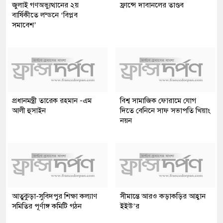
জুলাই গণঅভ্যুত্থানের ২য়
ফ্রান্সে দাবানলের তাণ্ডব
বার্ষিকীতে লন্ডনে ‘বিপ্লব
সমাবেশ’
প্রধানমন্ত্রী তারেক রহমান -এম
বিশ্ব সামাজিক ফোরামে যোগ
আলী হুসাইন
দিতে বেনিনে সাফ সভাপতি খিয়াং
নয়ন
আতুকুড়া-সুবিদপুর শিক্ষা কল্যাণ
সীমান্তে আরও কড়াকড়ির আহ্বান
সমিতির পূর্ণাঙ্গ কমিটি গঠন
ইইউ’র