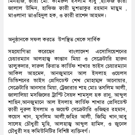
মিনহাজ, ক্বারী মো. কামরুল ইসলাম বাবু ,হাফিজ ক্বারী
জালাল উদ্দিন, হাফিজ ক্বারী মুশতাকুর রহমান মাছুম ,
মাওলানা তাওহিদুল হক, ও ক্বারী রাশেদ আহমদ।
অনুষ্ঠানকে সফল করতে উপস্থিত থেকে সার্বিক
সহযোগিতা করেছেন বাংলাদেশ এসোসিয়েশনের
চেয়ারম্যান আলহাজ্ব কাপ্তান মিয়া ও সেক্রেটারি হারুন
তালুকদার, দারুল ক্বিরাত কার্ডিফ শাখার ভাইস চেয়ারম্যান
আকিল আহমেদ, আনজুমানে আল ইসলাহ ওয়েলস
ডিভিশনের ভাইস প্রেসিডেন্ট শেখ মোহাম্মদ আনোয়ার,
সেক্রেটারি আনসার মিয়া, ট্রেজারার শাহ মোঃ তসলিম আলী,
জালালিয়া মসজিদের ট্রাস্টি সৈয়দ শামসুল হক রানু, আব্দুল
শাহিন,আনজুমানে আল ইসলাহ কার্ডিফ শাখার প্রেসিডেন্ট
ক্বারী নুরুল ইসলাম ও জয়েন্ট সেক্রেটারি ওজিহুর রহমান,
কয়েস খান, মুসলিম আলী,জহির আলী, জিম্মি খান,আবু
সালেহ চৌধুরী মুহি, আলহাজ্ব আব্দুল হামিদ, ও জুনেদ
চৌধুরী সহ কমিউনিটির বিশিষ্ট ব্যক্তিবর্গ।