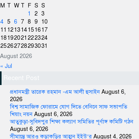
M
T
W
T
F
S
S
1
2
3
4
5
6
7
8
9
10
11
12
13
14
15
16
17
18
19
20
21
22
23
24
25
26
27
28
29
30
31
August 2026
« Jul
Recent Post
প্রধানমন্ত্রী তারেক রহমান -এম আলী হুসাইন
August 6,
2026
বিশ্ব সামাজিক ফোরামে যোগ দিতে বেনিনে সাফ সভাপতি
খিয়াং নয়ন
August 6, 2026
আতুকুড়া-সুবিদপুর শিক্ষা কল্যাণ সমিতির পূর্ণাঙ্গ কমিটি গঠন
August 6, 2026
সীমান্তে আরও কড়াকড়ির আহ্বান ইইউ’র
August 4, 2026