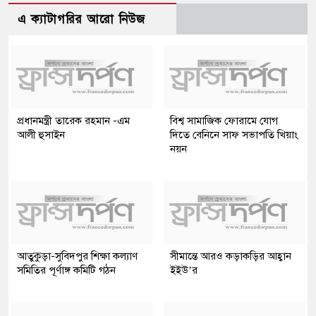
এ ক্যাটাগরির আরো নিউজ
প্রধানমন্ত্রী তারেক রহমান -এম
বিশ্ব সামাজিক ফোরামে যোগ
আলী হুসাইন
দিতে বেনিনে সাফ সভাপতি খিয়াং
নয়ন
আতুকুড়া-সুবিদপুর শিক্ষা কল্যাণ
সীমান্তে আরও কড়াকড়ির আহ্বান
সমিতির পূর্ণাঙ্গ কমিটি গঠন
ইইউ’র