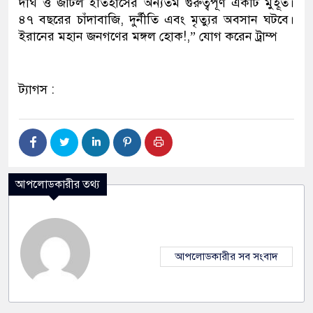
দীর্ঘ ও জটিল ইতিহাসের অন্যতম গুরুত্বপূর্ণ একটি মুহূর্ত।
৪৭ বছরের চাঁদাবাজি, দুর্নীতি এবং মৃত্যুর অবসান ঘটবে।
ইরানের মহান জনগণের মঙ্গল হোক!,” যোগ করেন ট্রাম্প
ট্যাগস :
আপলোডকারীর তথ্য
আপলোডকারীর সব সংবাদ