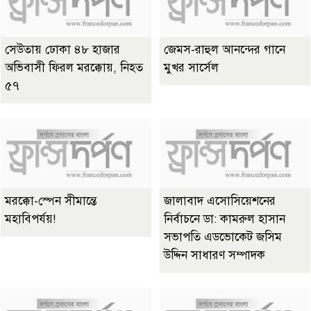
সেউতায় ঢোকা ৪৮ হাজার
জেমস-রাহুল আনন্দের গানে
অভিবাসী ফিরল মরক্কোয়, নিহত
মুখর সার্সেল
৫৭
মরক্কো-স্পেন সীমান্তে
জালাবাদ এসোসিয়েশনের
মহাবিপর্যয়!
নির্বাচনে ডা: কামরুল হাসান
সভাপতি এডভোকেট জসিম
উদ্দিন সাধারণ সম্পাদক