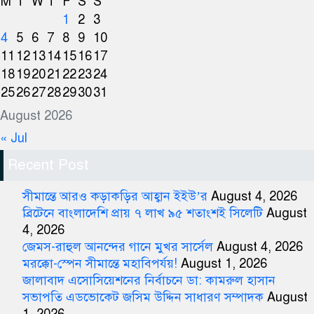
M
T
W
T
F
S
S
1
2
3
4
5
6
7
8
9
10
11
12
13
14
15
16
17
18
19
20
21
22
23
24
25
26
27
28
29
30
31
August 2026
« Jul
Recent Post
সীমান্তে আরও কড়াকড়ির আহ্বান ইইউ’র
August 4, 2026
ব্রিটেনে বাংলাদেশি প্রায় ৭ লাখ ৯৫ শতাংশই সিলেটি
August
4, 2026
জেমস-রাহুল আনন্দের গানে মুখর সার্সেল
August 4, 2026
মরক্কো-স্পেন সীমান্তে মহাবিপর্যয়!
August 1, 2026
জালাবাদ এসোসিয়েশনের নির্বাচনে ডা: কামরুল হাসান
সভাপতি এডভোকেট জসিম উদ্দিন সাধারণ সম্পাদক
August