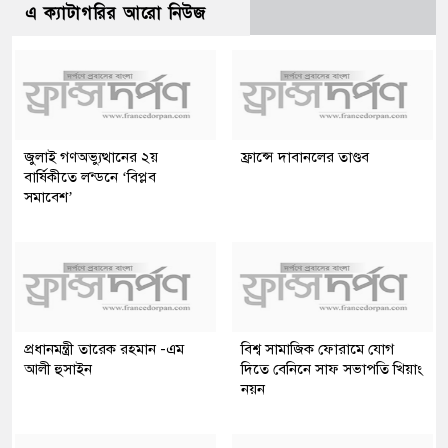
এ ক্যাটাগরির আরো নিউজ
জুলাই গণঅভ্যুত্থানের ২য়
ফ্রান্সে দাবানলের তাণ্ডব
বার্ষিকীতে লন্ডনে ‘বিপ্লব
সমাবেশ’
প্রধানমন্ত্রী তারেক রহমান -এম
বিশ্ব সামাজিক ফোরামে যোগ
আলী হুসাইন
দিতে বেনিনে সাফ সভাপতি খিয়াং
নয়ন