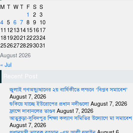
M
T
W
T
F
S
S
1
2
3
4
5
6
7
8
9
10
11
12
13
14
15
16
17
18
19
20
21
22
23
24
25
26
27
28
29
30
31
August 2026
« Jul
Recent Post
জুলাই গণঅভ্যুত্থানের ২য় বার্ষিকীতে লন্ডনে ‘বিপ্লব সমাবেশ’
August 7, 2026
শুকিয়ে যাচ্ছে ইউরোপের প্রধান নদীগুলো
August 7, 2026
ফ্রান্সে দাবানলের তাণ্ডব
August 7, 2026
আতুকুড়া-সুবিদপুর শিক্ষা কল্যাণ সমিতির উদ্যোগে মা সমাবেশ
August 7, 2026
প্রধানমন্ত্রী তারেক রহমান -এম আলী হুসাইন
August 6,