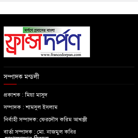
সম্পাদক মন্ডলী
প্রকাশক : মিয়া মাসুদ
সম্পাদক : শামসুল ইসলাম
নির্বাহী সম্পাদক: ফেরদৌস করিম আখঞ্জী
বার্তা সম্পাদক : মো. নাজমুল কবির