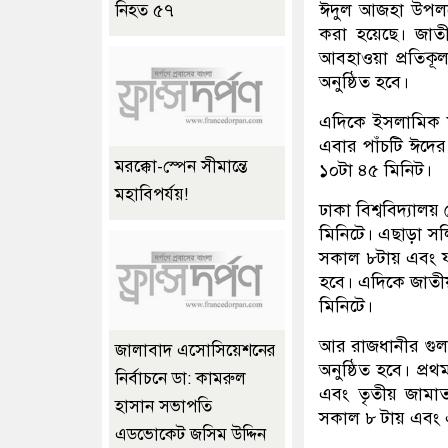
ঈদুল আজহা উপলক
নিহত ৫৭
করা হয়েছে। জাতী
আবহাওয়া প্রতিক
অনুষ্ঠিত হবে।
এদিকে ইসলামিক 
এবার পাঁচটি ঈদের
মরক্কো-স্পেন সীমান্তে
১০টা ৪৫ মিনিট।
মহাবিপর্যয়!
ঢাকা বিশ্ববিদ্যাল
মিনিটে। এছাড়া সলি
সকাল ৮টায় এবং ফজ
হবে। এদিকে জাতীয়
মিনিটে।
আর রাজধানীর গুলশ
জালাবাদ এসোসিয়েশনের
অনুষ্ঠিত হবে। প্
নির্বাচনে ডা: কামরুল
এবং তৃতীয় জামা
হাসান সভাপতি
সকাল ৮ টায় এবং এ
এডভোকেট জসিম উদ্দিন