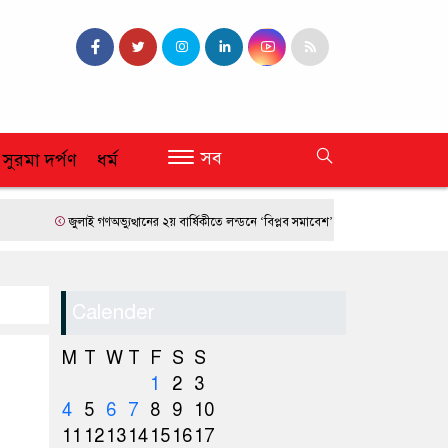
সব
 সুরমা দর্পণ
ধর্ম
জুলাই গণঅভ্যুত্থানের ২য় বার্ষিকীতে লন্ডনে ‘বিপ্লব সমাবেশ’
ফ্রান্সে দাবানলের তাণ্ডব
Calender
M
T
W
T
F
S
S
1
2
3
4
5
6
7
8
9
10
11
12
13
14
15
16
17