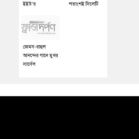
ইইউ’র
শতাংশই সিলেটি
জেমস-রাহুল
আনন্দের গানে মুখর
সার্সেল