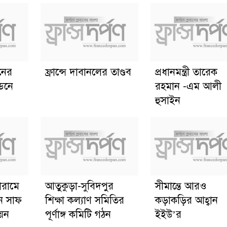
ানের
ফ্রান্সে দাবানলের তাণ্ডব
প্রধানমন্ত্রী তারেক
্ডনে
রহমান -এম আলী
হুসাইন
োরামে
আতুকুড়া-সুবিদপুর
সীমান্তে আরও
ে সাফ
শিক্ষা কল্যাণ সমিতির
কড়াকড়ির আহ্বান
য়ন
পূর্ণাঙ্গ কমিটি গঠন
ইইউ’র