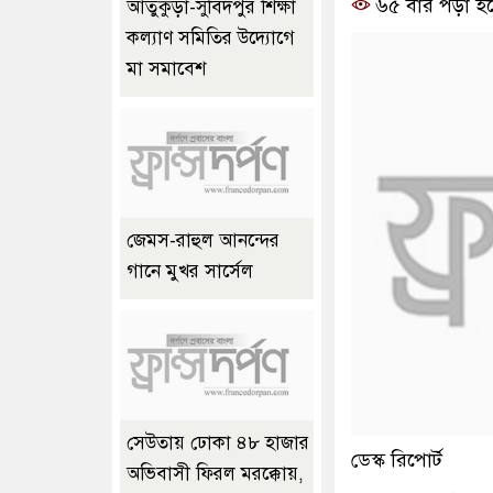
৬৫ বার পড়া হ
আতুকুড়া-সুবিদপুর শিক্ষা
কল্যাণ সমিতির উদ্যোগে
মা সমাবেশ
জেমস-রাহুল আনন্দের
গানে মুখর সার্সেল
সেউতায় ঢোকা ৪৮ হাজার
ডেস্ক রিপোর্ট
অভিবাসী ফিরল মরক্কোয়,