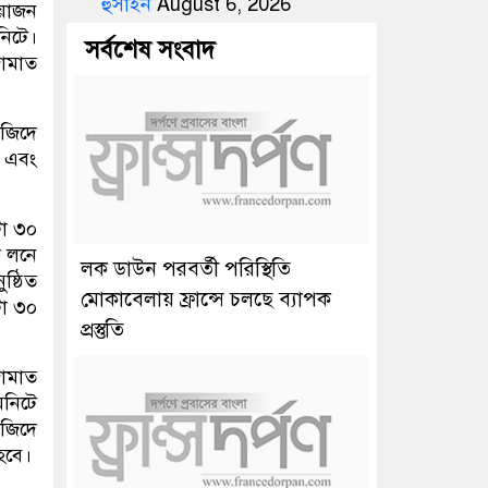
হুসাইন
August 6, 2026
য়োজন
নিটে।
সর্বশেষ সংবাদ
ামাত
জিদে
া এবং
টা ৩০
ল লনে
লক ডাউন পরবর্তী পরিস্থিতি
ষ্ঠিত
মোকাবেলায় ফ্রান্সে চলছে ব্যাপক
টা ৩০
প্রস্তুতি
জামাত
িনিটে
জিদে
হবে।