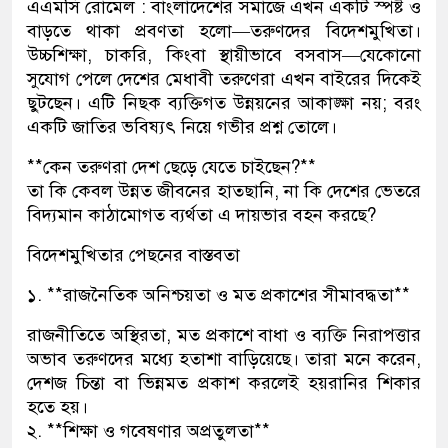
এএমসি রোমেল : বাংলাদেশের সমাজে এখন একটি স্পষ্ট ও
বাড়তে থাকা প্রবণতা হলো—তরুণদের বিদেশমুখিতা।
উচ্চশিক্ষা, চাকরি, কিংবা স্থায়ীভাবে বসবাস—যেকোনো
সুযোগ পেলে দেশের মেধাবী তরুণেরা এখন বাইরের দিকেই
ছুটছেন। এটি নিছক ব্যক্তিগত উন্নয়নের আকাঙ্ক্ষা নয়; বরং
একটি জাতির ভবিষ্যৎ নিয়ে গভীর প্রশ্ন তোলে।
**কেন তরুণরা দেশ ছেড়ে যেতে চাইছেন?**
তা কি কেবল উন্নত জীবনের হাতছানি, না কি দেশের ভেতরে
বিদ্যমান কাঠামোগত ব্যর্থতা এ দায়ভার বহন করছে?
বিদেশমুখিতার পেছনের বাস্তবতা
১. **রাজনৈতিক অনিশ্চয়তা ও মত প্রকাশের সীমাবদ্ধতা**
রাজনীতিতে অস্থিরতা, মত প্রকাশে বাধা ও ব্যক্তি নিরাপত্তার
অভাব তরুণদের মধ্যে হতাশা বাড়িয়েছে। তারা মনে করেন,
দেশজ চিন্তা বা ভিন্নমত প্রকাশ করলেই হয়রানির শিকার
হতে হয়।
২. **শিক্ষা ও গবেষণার অপ্রতুলতা**