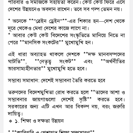
পরিবার ও সমাজকে সহায়তা করেন। কেউ কেউ ফিরে এসে
দেশের উন্নয়নেও অবদান রাখেন। তবে সব গল্প তেমন নয়।
* অনেকে **”ব্রেইন ড্রেইন”**-এর শিকার হন—দেশ থেকে
দূরে থেকেও মেধা দেশের কাজে লাগে না।
* আবার কেউ কেউ বিদেশের সংস্কৃতিতে মানিয়ে নিতে না
পেরে **মানসিক সংকটের** মুখোমুখি হন।
এই ধারা অব্যাহত থাকলে দেশকে **দক্ষ মানবসম্পদের
ঘাটতি**, **নেতৃত্ব সংকট** এবং **অর্থনীতির
ভারসাম্যহীনতার** মুখোমুখি হতে হবে।
সম্ভাব্য সমাধান: দেশেই সম্ভাবনা তৈরি করতে হবে
তরুণদের বিদেশমুখিতা রোধ করতে হলে **তাদের আশা ও
সম্ভাবনার জায়গাগুলো দেশেই সৃষ্টি** করতে হবে।
সরকারের জন্য এটি এখন আর বিকল্প নয়, বরং জরুরি
দায়িত্ব।
🔹 ১. শিক্ষা ও দক্ষতা উন্নয়ন
* **কারিগরি ও পেশাগত শিক্ষা সম্প্রসারণ**