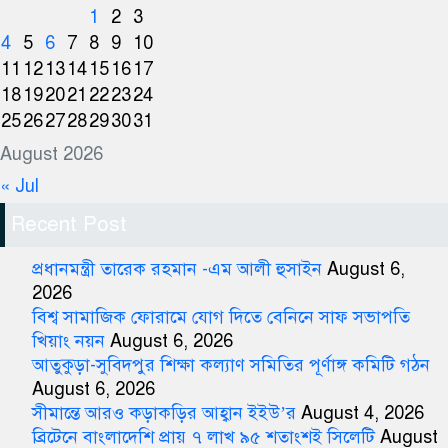
1
2
3
4
5
6
7
8
9
10
11
12
13
14
15
16
17
18
19
20
21
22
23
24
25
26
27
28
29
30
31
August 2026
« Jul
Recent Post
প্রধানমন্ত্রী তারেক রহমান -এম আলী হুসাইন
August 6,
2026
বিশ্ব সামাজিক ফোরামে যোগ দিতে বেনিনে সাফ সভাপতি
খিয়াং নয়ন
August 6, 2026
আতুকুড়া-সুবিদপুর শিক্ষা কল্যাণ সমিতির পূর্ণাঙ্গ কমিটি গঠন
August 6, 2026
সীমান্তে আরও কড়াকড়ির আহ্বান ইইউ’র
August 4, 2026
ব্রিটেনে বাংলাদেশি প্রায় ৭ লাখ ৯৫ শতাংশই সিলেটি
August