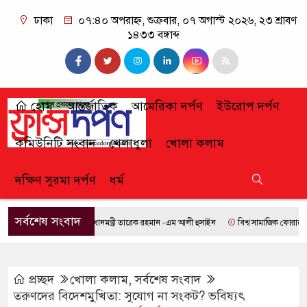
ঢাকা
০৭:৪০ অপরাহ্ন, শুক্রবার, ০৭ অগাস্ট ২০২৬, ২৩ শ্রাবণ
১৪৩৩ বঙ্গাব্দ
হোম
আন্তর্জাতিক
আমেরিকা দর্পণ
ইউরোপ দর্পণ
কমিউনিটি সংবাদ
খেলাধুলা
খোলা কলাম
দক্ষিণ সুরমা দর্পণ
ধর্ম
সর্বশেষ সংবাদ
প্রধানমন্ত্রী তারেক রহমান -এম আলী হুসাইন
বিশ্ব সামাজিক ফোরামে যোগ দি
প্রচ্ছদ
খোলা কলাম
,
সর্বশেষ সংবাদ
তরুণদের বিদেশমুখিতা: সুযোগ না সংকট? ভবিষ্যৎ