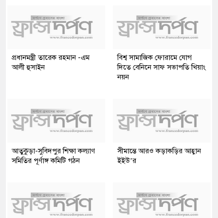
প্রধানমন্ত্রী তারেক রহমান -এম
বিশ্ব সামাজিক ফোরামে যোগ
আলী হুসাইন
দিতে বেনিনে সাফ সভাপতি খিয়াং
নয়ন
আতুকুড়া-সুবিদপুর শিক্ষা কল্যাণ
সীমান্তে আরও কড়াকড়ির আহ্বান
সমিতির পূর্ণাঙ্গ কমিটি গঠন
ইইউ’র