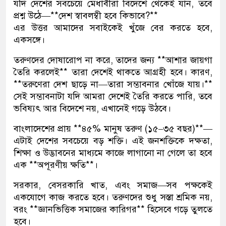
যদি দেশের সবচেয়ে মেধাবীরা বিদেশে থেকেই যান, তবে
প্রশ্ন উঠে—**দেশ স্বাবলম্বী হবে কিভাবে?**
এর উত্তর আমাদের সবাইকেই খুঁজে বের করতে হবে,
একসঙ্গে।
তরুণদের দোষারোপ না করে, তাদের জন্য **আশার জায়গা
তৈরি করলেই** তারা দেশেই থাকতে আগ্রহী হবে। কারণ,
**তরুণেরা দেশ ছাড়ে না—তারা সম্ভাবনার খোঁজে যায়।**
সেই সম্ভাবনাটা যদি আমরা দেশেই তৈরি করতে পারি, তবে
ভবিষ্যৎ আর বিদেশে নয়, এখানেই গড়ে উঠবে।
বাংলাদেশের প্রায় **৪৫% মানুষ তরুণ (১৫–৩৫ বছর)**—
এটাই দেশের সবচেয়ে বড় শক্তি। এই জনশক্তিকে দক্ষতা,
শিক্ষা ও উদ্ভাবনের মাধ্যমে কাজে লাগানো না গেলে তা হবে
এক **অপূরণীয় ক্ষতি**।
সরকার, বেসরকারি খাত, এবং সমাজ—সব পক্ষকেই
একযোগে কাজ করতে হবে। তরুণদের শুধু সস্তা শ্রমিক নয়,
বরং **জ্ঞানভিত্তিক সমাজের কারিগর** হিসেবে গড়ে তুলতে
হবে।