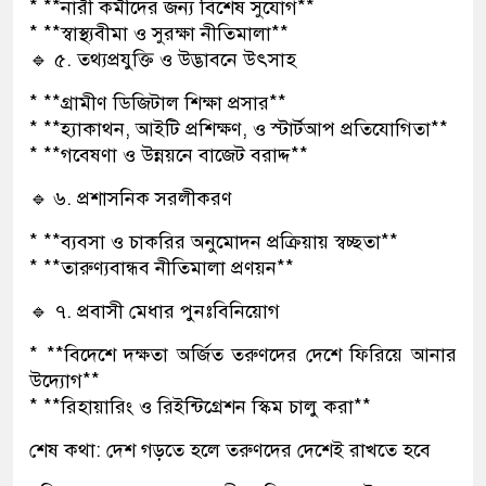
* **নারী কর্মীদের জন্য বিশেষ সুযোগ**
* **স্বাস্থ্যবীমা ও সুরক্ষা নীতিমালা**
🔹 ৫. তথ্যপ্রযুক্তি ও উদ্ভাবনে উৎসাহ
* **গ্রামীণ ডিজিটাল শিক্ষা প্রসার**
* **হ্যাকাথন, আইটি প্রশিক্ষণ, ও স্টার্টআপ প্রতিযোগিতা**
* **গবেষণা ও উন্নয়নে বাজেট বরাদ্দ**
🔹 ৬. প্রশাসনিক সরলীকরণ
* **ব্যবসা ও চাকরির অনুমোদন প্রক্রিয়ায় স্বচ্ছতা**
* **তারুণ্যবান্ধব নীতিমালা প্রণয়ন**
🔹 ৭. প্রবাসী মেধার পুনঃবিনিয়োগ
* **বিদেশে দক্ষতা অর্জিত তরুণদের দেশে ফিরিয়ে আনার
উদ্যোগ**
* **রিহায়ারিং ও রিইন্টিগ্রেশন স্কিম চালু করা**
শেষ কথা: দেশ গড়তে হলে তরুণদের দেশেই রাখতে হবে