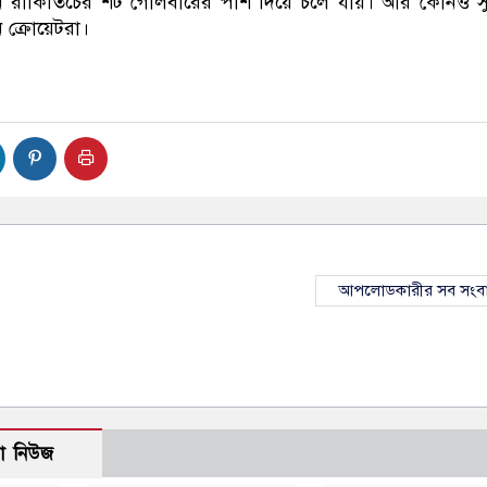
ান রাকিতিচের শট গোলবারের পাশ দিয়ে চলে যায়। আর কোনও স
 ক্রোয়েটরা।
আপলোডকারীর সব সংব
ো নিউজ