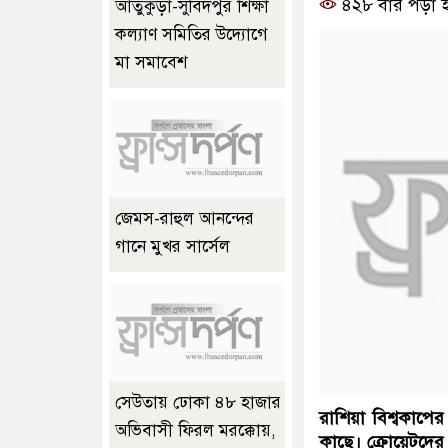
৪২৮ বার পড়া 
আতুকুড়া-সুবিদপুর শিক্ষা
কল্যাণ সমিতির উদ্যোগে
মা সমাবেশ
জেমস-রাহুল আনন্দের
গানে মুখর সার্সেল
সেউতায় ঢোকা ৪৮ হাজার
রাশিয়া বিশ্বকাপের
অভিবাসী ফিরল মরক্কোয়,
কাছে। ক্রোয়েটদের 