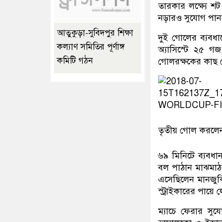
তারকার লক্ষ্যে 
নড়ারও সুযোগ পান
আতুকুড়া-সুবিদপুর শিক্ষা
দুই গোলের ব্যবধান
কল্যাণ সমিতির পূর্ণাঙ্গ
অ্যাসিস্টে ২৫ গজ
কমিটি গঠন
গোলরক্ষকের কাছ 
তৃতীয় গোল করলে
৬৯ মিনিটে ব্যবধ
বল পাঠান মাঝমাঠ
এসেছিলেন মানজুকি
স্ট্রাইকারের পায়ে
ম্যাচে ফেরার সু