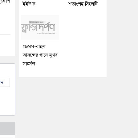
ুযোগ
ইইউ’র
শতাংশই সিলেটি
জেমস-রাহুল
আনন্দের গানে মুখর
সার্সেল
াদ