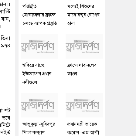
তানা।
পরিস্থিতি
মধ্যেই শিশুদের
াল্টি
মোকাবেলায় ফ্রান্সে
মাঝে নতুন রোগের
 যান,
চলছে ব্যাপক প্রস্তুতি
হানা
।
ভিদা
 ১৯৭৪
শুকিয়ে যাচ্ছে
ফ্রান্সে দাবানলের
ইউরোপের প্রধান
তাণ্ডব
নদীগুলো
য়া শট
। তবে
আতুকুড়া-সুবিদপুর
প্রধানমন্ত্রী তারেক
িনিটে
যানইউ
শিক্ষা কল্যাণ
রহমান -এম আলী