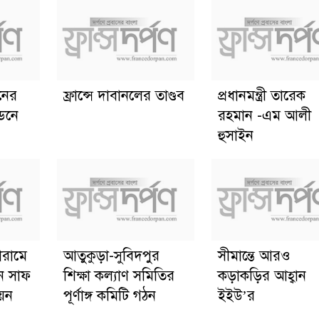
ানের
ফ্রান্সে দাবানলের তাণ্ডব
প্রধানমন্ত্রী তারেক
্ডনে
রহমান -এম আলী
হুসাইন
োরামে
আতুকুড়া-সুবিদপুর
সীমান্তে আরও
ে সাফ
শিক্ষা কল্যাণ সমিতির
কড়াকড়ির আহ্বান
য়ন
পূর্ণাঙ্গ কমিটি গঠন
ইইউ’র