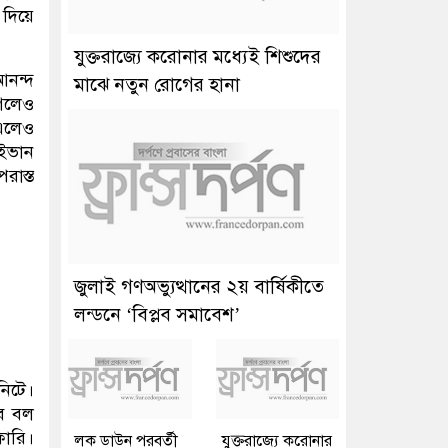
 দিয়ে
যুক্তরাজ্যে করোনার মধ্যেই শিশুদের
আনন্দ
মাঝে নতুন রোগের হানা
গেলেও
 এলেও
 ইভান
রাস্ত
জুলাই গণঅভ্যুত্থানের ২য় বার্ষিকীতে
লন্ডনে ‘বিপ্লব সমাবেশ’
িটে।
বে বল
ফারি।
লক ডাউন পরবর্তী
যুক্তরাজ্যে করোনার