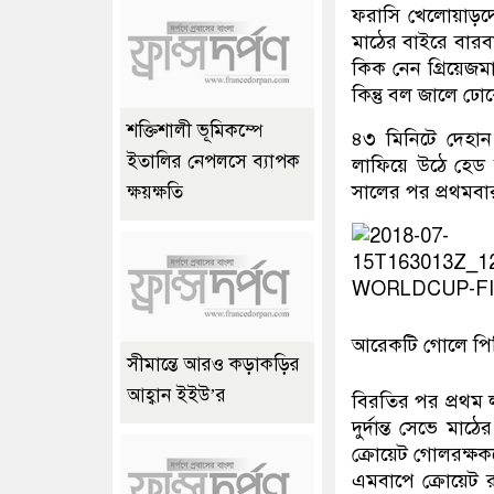
ফরাসি খেলোয়াড়দের
মাঠের বাইরে বারবা
কিক নেন গ্রিয়েজমা
কিন্তু বল জালে ঢ
শক্তিশালী ভূমিকম্পে
৪৩ মিনিটে দেহা
ইতালির নেপলসে ব্যাপক
লাফিয়ে উঠে হেড 
সালের পর প্রথমবা
ক্ষয়ক্ষতি
আরেকটি গোলে পিছ
সীমান্তে আরও কড়াকড়ির
আহ্বান ইইউ’র
বিরতির পর প্রথম লক
দুর্দান্ত সেভে ম
ক্রোয়েট গোলরক্ষকক
এমবাপে ক্রোয়েট 