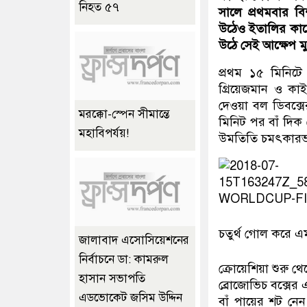
নিহত ৫৭
সালে প্রথমবার বি
উঠেও ইতালির কাছে
উঠে সেই আক্ষেপ 
প্রথম ১৫ মিনিটে 
গ্রিয়েজমান ও কাই
দেওয়া বল ডিবক্সে
মরক্কো-স্পেন সীমান্তে
মিনিট পর বাঁ দিক
মহাবিপর্যয়!
উমতিতি চমৎকারভা
চতুর্থ গোল করে 
জালাবাদ এসোসিয়েশনের
নির্বাচনে ডা: কামরুল
ক্রোয়েশিয়া শুরু 
হাসান সভাপতি
ব্রোজোভিচ বক্সের
এডভোকেট জসিম উদ্দিন
বাঁ পায়ের শট নে