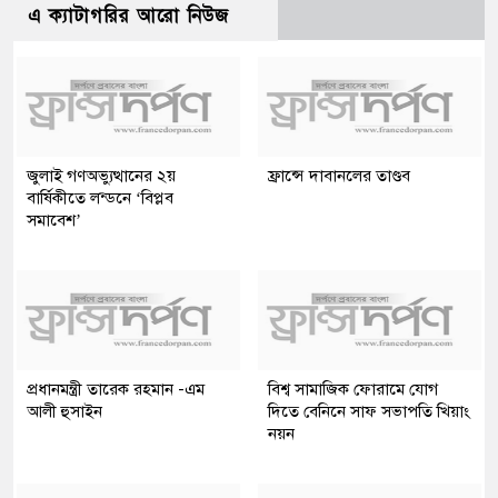
এ ক্যাটাগরির আরো নিউজ
জুলাই গণঅভ্যুত্থানের ২য়
ফ্রান্সে দাবানলের তাণ্ডব
বার্ষিকীতে লন্ডনে ‘বিপ্লব
সমাবেশ’
প্রধানমন্ত্রী তারেক রহমান -এম
বিশ্ব সামাজিক ফোরামে যোগ
আলী হুসাইন
দিতে বেনিনে সাফ সভাপতি খিয়াং
নয়ন