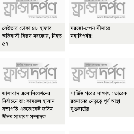
সেউতায় ঢোকা ৪৮ হাজার
মরক্কো-স্পেন সীমান্তে
অভিবাসী ফিরল মরক্কোয়, নিহত
মহাবিপর্যয়!
৫৭
জালাবাদ এসোসিয়েশনের
সার্জিও গরের সাক্ষাৎ : তারেক
নির্বাচনে ডা: কামরুল হাসান
রহমানের নেতৃত্বে পূর্ণ আস্থা
সভাপতি এডভোকেট জসিম
যুক্তরাষ্ট্রের
উদ্দিন সাধারণ সম্পাদক