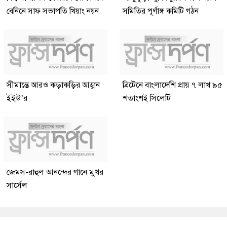
বেনিনে সাফ সভাপতি খিয়াং নয়ন
সমিতির পূর্ণাঙ্গ কমিটি গঠন
সীমান্তে আরও কড়াকড়ির আহ্বান
ব্রিটেনে বাংলাদেশি প্রায় ৭ লাখ ৯৫
ইইউ’র
শতাংশই সিলেটি
জেমস-রাহুল আনন্দের গানে মুখর
সার্সেল