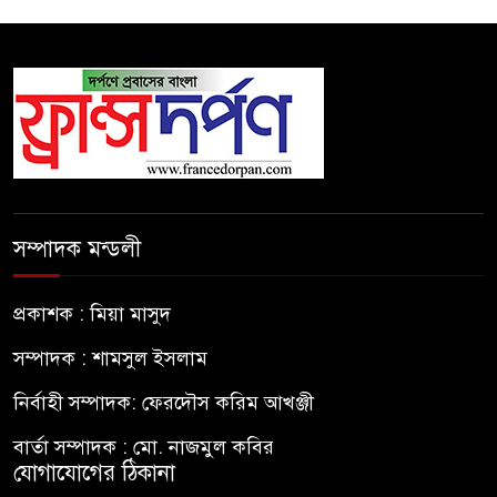
সম্পাদক মন্ডলী
প্রকাশক : মিয়া মাসুদ
সম্পাদক : শামসুল ইসলাম
নির্বাহী সম্পাদক: ফেরদৌস করিম আখঞ্জী
বার্তা সম্পাদক : মো. নাজমুল কবির
যোগাযোগের ঠিকানা