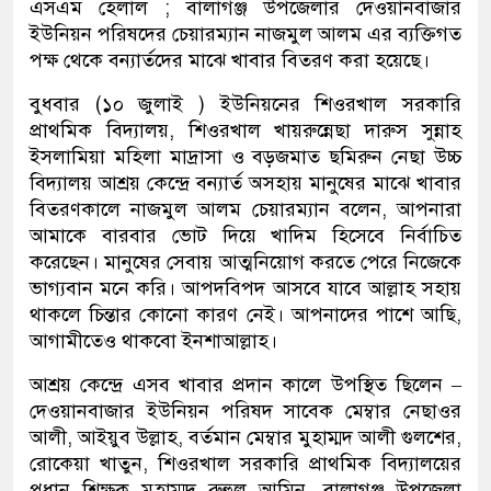
এসএম হেলাল ; বালাগঞ্জ উপজেলার দেওয়ানবাজার
ইউনিয়ন পরিষদের চেয়ারম্যান নাজমুল আলম এর ব্যক্তিগত
পক্ষ থেকে বন্যার্তদের মাঝে খাবার বিতরণ করা হয়েছে।
বুধবার (১০ জুলাই ) ইউনিয়নের শিওরখাল সরকারি
প্রাথমিক বিদ্যালয়, শিওরখাল খায়রুন্নেছা দারুস সুন্নাহ
ইসলামিয়া মহিলা মাদ্রাসা ও বড়জমাত ছমিরুন নেছা উচ্চ
বিদ্যালয় আশ্রয় কেন্দ্রে বন্যার্ত অসহায় মানুষের মাঝে খাবার
বিতরণকালে নাজমুল আলম চেয়ারম্যান বলেন, আপনারা
আমাকে বারবার ভোট দিয়ে খাদিম হিসেবে নির্বাচিত
করেছেন। মানুষের সেবায় আত্মনিয়োগ করতে পেরে নিজেকে
ভাগ্যবান মনে করি। আপদবিপদ আসবে যাবে আল্লাহ সহায়
থাকলে চিন্তার কোনো কারণ নেই। আপনাদের পাশে আছি,
আগামীতেও থাকবো ইনশাআল্লাহ।
আশ্রয় কেন্দ্রে এসব খাবার প্রদান কালে উপস্থিত ছিলেন –
দেওয়ানবাজার ইউনিয়ন পরিষদ সাবেক মেম্বার নেছাওর
আলী, আইয়ুব উল্লাহ, বর্তমান মেম্বার মুহাম্মদ আলী গুলশের,
রোকেয়া খাতুন, শিওরখাল সরকারি প্রাথমিক বিদ্যালয়ের
প্রধান শিক্ষক মুহাম্মদ রুহুল আমিন, বালাগঞ্জ উপজেলা