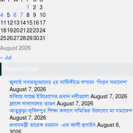
1
2
3
4
5
6
7
8
9
10
11
12
13
14
15
16
17
18
19
20
21
22
23
24
25
26
27
28
29
30
31
August 2026
« Jul
Recent Post
জুলাই গণঅভ্যুত্থানের ২য় বার্ষিকীতে লন্ডনে ‘বিপ্লব সমাবেশ’
August 7, 2026
শুকিয়ে যাচ্ছে ইউরোপের প্রধান নদীগুলো
August 7, 2026
ফ্রান্সে দাবানলের তাণ্ডব
August 7, 2026
আতুকুড়া-সুবিদপুর শিক্ষা কল্যাণ সমিতির উদ্যোগে মা সমাবেশ
August 7, 2026
প্রধানমন্ত্রী তারেক রহমান -এম আলী হুসাইন
August 6,
2026