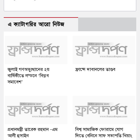
এ ক্যাটাগরির আরো নিউজ
জুলাই গণঅভ্যুত্থানের ২য়
ফ্রান্সে দাবানলের তাণ্ডব
বার্ষিকীতে লন্ডনে ‘বিপ্লব
সমাবেশ’
প্রধানমন্ত্রী তারেক রহমান -এম
বিশ্ব সামাজিক ফোরামে যোগ
আলী হুসাইন
দিতে বেনিনে সাফ সভাপতি খিয়াং