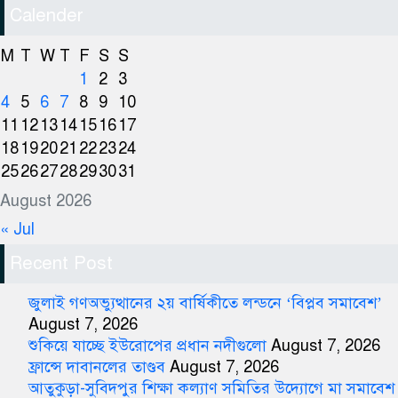
Calender
M
T
W
T
F
S
S
1
2
3
4
5
6
7
8
9
10
11
12
13
14
15
16
17
18
19
20
21
22
23
24
25
26
27
28
29
30
31
August 2026
« Jul
Recent Post
জুলাই গণঅভ্যুত্থানের ২য় বার্ষিকীতে লন্ডনে ‘বিপ্লব সমাবেশ’
August 7, 2026
শুকিয়ে যাচ্ছে ইউরোপের প্রধান নদীগুলো
August 7, 2026
ফ্রান্সে দাবানলের তাণ্ডব
August 7, 2026
আতুকুড়া-সুবিদপুর শিক্ষা কল্যাণ সমিতির উদ্যোগে মা সমাবেশ