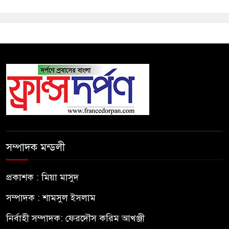
সম্পাদক মন্ডলী
প্রকাশক : মিয়া মাসুদ
সম্পাদক : শামসুল ইসলাম
নির্বাহী সম্পাদক: ফেরদৌস করিম আখঞ্জী