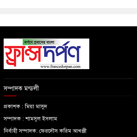
সম্পাদক মন্ডলী
প্রকাশক : মিয়া মাসুদ
সম্পাদক : শামসুল ইসলাম
নির্বাহী সম্পাদক: ফেরদৌস করিম আখঞ্জী