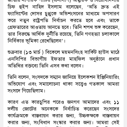
জাতীয় নাগরিক পার্টির (এনসিপি) আহ্বায়ক ও বিরোধীদলীয়
চিফ হুইপ নাহিদ ইসলাম বলেছেন, ‘অতি দ্রুত এই
ফ্যাসিস্টের দোসর চুপ্পুকে অভিশংসনের মাধ্যমে অপসারণ
করে নতুন রাষ্ট্রপতি নির্বাচন করতে হবে এবং তাকে
গ্রেফতারের আওতায় আনতে হবে। তিনি শপথ ভঙ্গ করেছেন,
তার বিরুদ্ধে আর্থিক দুর্নীতি রয়েছে, তিনি গণহত্যা চলাকালে
নির্বিকার ভূমিকা রেখেছিলেন’।
শুক্রবার (১৩ মার্চ ) বিকেলে ময়মনসিংহ সার্কিট হাউস মাঠে
এনসিপির বিভাগীয় ইফতার মাহফিল অনুষ্ঠানে প্রধান
অতিথির বক্তব্যে তিনি এসব কথা বলেন।
তিনি বলেন, সংসদকে সম্মান জানিয়ে ইলেকশন ইঞ্জিনিয়ারিং
অভিযোগ এবং সমালোচনা থাকা সত্ত্বেও গতকাল আমরা
সংসদে গিয়েছিলাম।
কারণ এত কারচুপির পরেও জনগণ আমাদের এবং ১১
দলীয় জোটের অনেককে নির্বাচিত করেছেন সংসদের
কার্যক্রমকে বাস্তবায়ন করার জন্য, উচ্চকক্ষকে বাস্তবায়ন
করার জন্য, সংবিধান সংস্কার করার জন্য। আমরা সেই