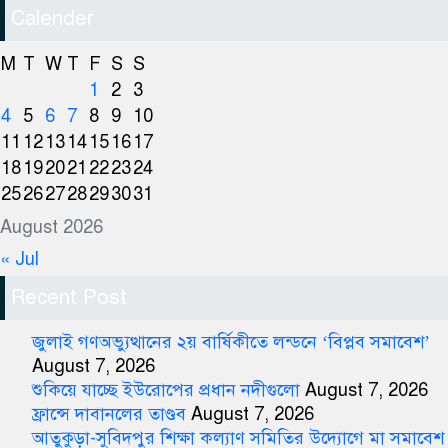
Calender
M
T
W
T
F
S
S
1
2
3
4
5
6
7
8
9
10
11
12
13
14
15
16
17
18
19
20
21
22
23
24
25
26
27
28
29
30
31
August 2026
« Jul
Recent Post
জুলাই গণঅভ্যুত্থানের ২য় বার্ষিকীতে লন্ডনে ‘বিপ্লব সমাবেশ’
August 7, 2026
শুকিয়ে যাচ্ছে ইউরোপের প্রধান নদীগুলো
August 7, 2026
ফ্রান্সে দাবানলের তাণ্ডব
August 7, 2026
আতুকুড়া-সুবিদপুর শিক্ষা কল্যাণ সমিতির উদ্যোগে মা সমাবেশ