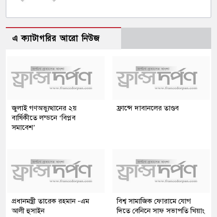
এ ক্যাটাগরির আরো নিউজ
জুলাই গণঅভ্যুত্থানের ২য়
ফ্রান্সে দাবানলের তাণ্ডব
বার্ষিকীতে লন্ডনে ‘বিপ্লব
সমাবেশ’
প্রধানমন্ত্রী তারেক রহমান -এম
বিশ্ব সামাজিক ফোরামে যোগ
আলী হুসাইন
দিতে বেনিনে সাফ সভাপতি খিয়াং