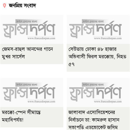
জনপ্রিয় সংবাদ
জেমস-রাহুল আনন্দের গানে
সেউতায় ঢোকা ৪৮ হাজার
মুখর সার্সেল
অভিবাসী ফিরল মরক্কোয়, নিহত
৫৭
মরক্কো-স্পেন সীমান্তে
জালাবাদ এসোসিয়েশনের
মহাবিপর্যয়!
নির্বাচনে ডা: কামরুল হাসান
সভাপতি এডভোকেট জসিম