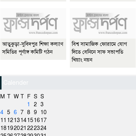
আতুকুড়া-সুবিদপুর শিক্ষা কল্যাণ
বিশ্ব সামাজিক ফোরামে যোগ
সমিতির পূর্ণাঙ্গ কমিটি গঠন
দিতে বেনিনে সাফ সভাপতি
খিয়াং নয়ন
Calender
M
T
W
T
F
S
S
1
2
3
4
5
6
7
8
9
10
11
12
13
14
15
16
17
18
19
20
21
22
23
24