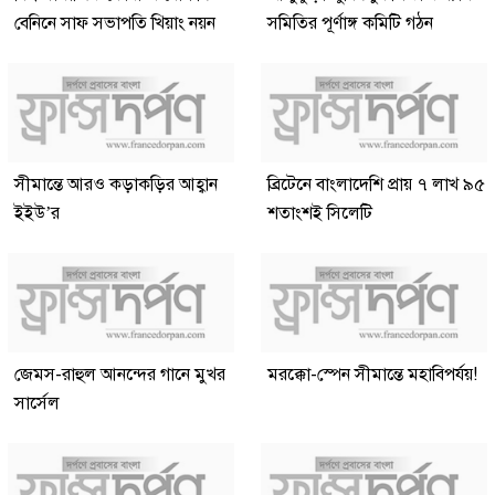
বেনিনে সাফ সভাপতি খিয়াং নয়ন
সমিতির পূর্ণাঙ্গ কমিটি গঠন
সীমান্তে আরও কড়াকড়ির আহ্বান
ব্রিটেনে বাংলাদেশি প্রায় ৭ লাখ ৯৫
ইইউ’র
শতাংশই সিলেটি
জেমস-রাহুল আনন্দের গানে মুখর
মরক্কো-স্পেন সীমান্তে মহাবিপর্যয়!
সার্সেল