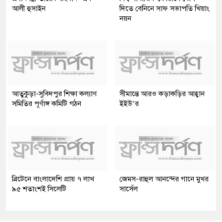
আলী হুসাইন
দিতে বেনিনে সাফ সভাপতি খিয়াং
নয়ন
আতুকুড়া-সুবিদপুর শিক্ষা কল্যাণ
সীমান্তে আরও কড়াকড়ির আহ্বান
সমিতির পূর্ণাঙ্গ কমিটি গঠন
ইইউ’র
ব্রিটেনে বাংলাদেশি প্রায় ৭ লাখ
জেমস-রাহুল আনন্দের গানে মুখর
৯৫ শতাংশই সিলেটি
সার্সেল