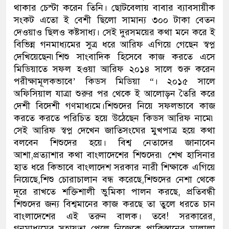
থাকার চেস্টা করেন তিনি। ছোটবেলায় বাবার ব্যাবসায়ীক
সংকট এতো ই বেশী ছিলো সামান্য ৩০০ টাকা বেতন
দেওয়াও ছিলও কষ্টসাধ্য। সেই দুরসময়ের কথা মনে করে ই
বিভিন্ন গনমাধ্যমের সুত্র ধরে আরিফ এগিয়ে গেছেন স্বপ্ন
দেখিয়েছেন৷শিশু সাংবাদিক হিসেবে কাজ করতে এসে
মিডিয়াতে সফল হওয়া আরিফ ২০১৪ সালে শুরু করেন
পরীক্ষামূলকভাবে’ কিডস মিডিয়া “। ২০১৫ সালে
অফিসিয়াল যাত্রা শুরুর পর থেকে ই আলোড়ন তৈরি করে
দেশী বিদেশী গণমাধ্যমে।শিশুদের নিয়ে সফলভাবে কাজ
করতে করতে পরিচিত হয়ে উঠেছেন কিডস আরিফ নামে৷
সেই আরিফ স্বপ্ন দেখেন জাতিসংঘের মুখপাত্র হয়ে কথা
বলবেন শিশুদের হয়ে। বিশ্ব নেতাদের জানাবেন
আশা,প্রত্যাশার কথা বাংলাদেশের শিশুদের৷ শেখ হাসিনার
হাত ধরে কিভাবে বাংলাদেশ সরকার নারী শিক্ষাকে এগিয়ে
নিয়েছে,শিশু চোরাচালান বন্ধ করেছে,শিশুদের নেশা থেকে
দূরে রাখতে শক্তিশালী ভুমিকা পালন করছে, প্রতিবন্ধী
শিশুদের জন্য বিশ্বমানের কাজ করছে তা তুলে ধরতে চান
বাংলাদেশের এই তরুন বালক। তবে! সরকারের,
গনমাধ্যমের সহায়তা পেলে নিজেকে পাকিস্তানের মালালা