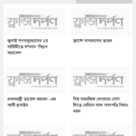
জুলাই গণঅভ্যুত্থানের ২য়
ফ্রান্সে দাবানলের তাণ্ডব
বার্ষিকীতে লন্ডনে ‘বিপ্লব
সমাবেশ’
প্রধানমন্ত্রী তারেক রহমান -এম
বিশ্ব সামাজিক ফোরামে যোগ
আলী হুসাইন
দিতে বেনিনে সাফ সভাপতি খিয়াং
নয়ন