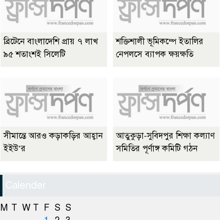
ব্রিটেনে বাংলাদেশি প্রায় ৭ লাখ
শক্তিশালী ভূমিকম্পে ইতালির
৯৫ শতাংশই সিলেটি
নেপলসে ব্যাপক ক্ষয়ক্ষতি
সীমান্তে আরও কড়াকড়ির আহ্বান
আতুকুড়া-সুবিদপুর শিক্ষা কল্যাণ
ইইউ’র
সমিতির পূর্ণাঙ্গ কমিটি গঠন
Calender
M
T
W
T
F
S
S