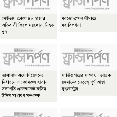
সেউতায় ঢোকা ৪৮ হাজার
মরক্কো-স্পেন সীমান্তে
অভিবাসী ফিরল মরক্কোয়, নিহত
মহাবিপর্যয়!
৫৭
জালাবাদ এসোসিয়েশনের
সার্জিও গরের সাক্ষাৎ : তারেক
নির্বাচনে ডা: কামরুল হাসান
রহমানের নেতৃত্বে পূর্ণ আস্থা
সভাপতি এডভোকেট জসিম
যুক্তরাষ্ট্রের
উদ্দিন সাধারণ সম্পাদক