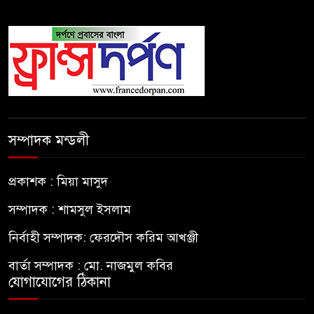
সম্পাদক মন্ডলী
প্রকাশক : মিয়া মাসুদ
সম্পাদক : শামসুল ইসলাম
নির্বাহী সম্পাদক: ফেরদৌস করিম আখঞ্জী
বার্তা সম্পাদক : মো. নাজমুল কবির
যোগাযোগের ঠিকানা