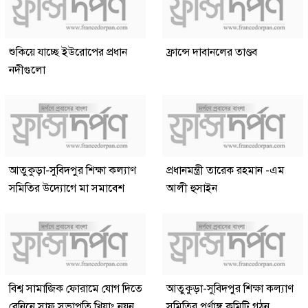
শুকিয়ে যাচ্ছে ইউরোপের প্রধান
ফ্রান্সে দাবানলের তাণ্ডব
নদীগুলো
আতুকুড়া-সুবিদপুর শিক্ষা কল্যাণ
প্রধানমন্ত্রী তারেক রহমান -এম
সমিতির উদ্যোগে মা সমাবেশ
আলী হুসাইন
বিশ্ব সামাজিক ফোরামে যোগ দিতে
আতুকুড়া-সুবিদপুর শিক্ষা কল্যাণ
বেনিনে সাফ সভাপতি খিয়াং নয়ন
সমিতির পূর্ণাঙ্গ কমিটি গঠন