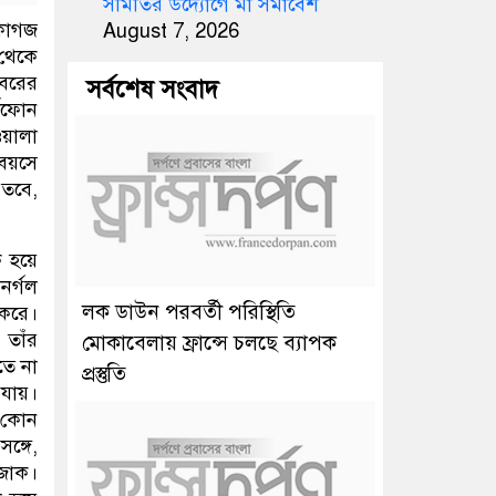
সমিতির উদ্যোগে মা সমাবেশ
 কাগজ
August 7, 2026
 থেকে
খবরের
সর্বশেষ সংবাদ
্টফোন
ওয়ালা
 বয়সে
তবে,
ক হয়ে
নর্গল
লক ডাউন পরবর্তী পরিস্থিতি
 করে।
 তাঁর
মোকাবেলায় ফ্রান্সে চলছে ব্যাপক
তে না
প্রস্তুতি
 যায়।
 কোন
্গে,
 জোক।