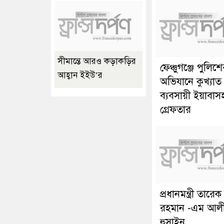
সীমান্তে আরও কড়াকড়ির
ফেঞ্চুগঞ্জে পুলিশ
আহ্বান ইইউ’র
অভিযানে কুখ্যা
ব্যবসায়ী ইয়াবাস
গ্রেফতার
প্রধানমন্ত্রী তারেক
রহমান -এম আল
হুসাইন