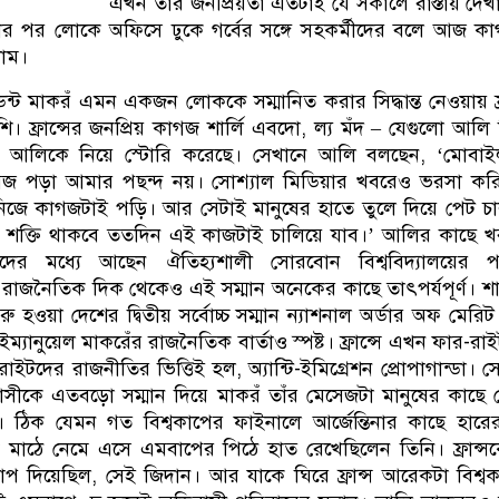
এখন তাঁর জনপ্রিয়তা এতটাই যে সকালে রাস্তায় দেখ
র পর লোকে অফিসে ঢুকে গর্বের সঙ্গে সহকর্মীদের বলে আজ ক
াম।
েন্ট মাকরঁ এমন একজন লোককে সম্মানিত করার সিদ্ধান্ত নেওয়ায় ফ্র
শি। ফ্রান্সের জনপ্রিয় কাগজ শার্লি এবদো, ল্য মঁদ – যেগুলো আলি ব
ই আলিকে নিয়ে স্টোরি করেছে। সেখানে আলি বলছেন, ‘মোবাই
াগজ পড়া আমার পছন্দ নয়। সোশ্যাল মিডিয়ার খবরেও ভরসা কর
িজে কাগজটাই পড়ি। আর সেটাই মানুষের হাতে তুলে দিয়ে পেট চ
 শক্তি থাকবে ততদিন এই কাজটাই চালিয়ে যাব।’ আলির কাছে খ
দের মধ্যে আছেন ঐতিহ্যশালী সোরবোন বিশ্ববিদ্যালয়ের পড়
রাজনৈতিক দিক থেকেও এই সম্মান অনেকের কাছে তাৎপর্যপূর্ণ। শার্
ু হওয়া দেশের দ্বিতীয় সর্বোচ্চ সম্মান ন্যাশনাল অর্ডার অফ মেরিট
ইম্যানুয়েল মাকরেঁর রাজনৈতিক বার্তাও স্পষ্ট। ফ্রান্সে এখন ফার-রা
ইটদের রাজনীতির ভিত্তিই হল, অ্যান্টি-ইমিগ্রেশন প্রোপাগান্ডা। স
ীকে এতবড়ো সম্মান দিয়ে মাকরঁ তাঁর মেসেজটা মানুষের কাছে 
। ঠিক যেমন গত বিশ্বকাপের ফাইনালে আর্জেন্তিনার কাছে হার
ে মাঠে নেমে এসে এমবাপের পিঠে হাত রেখেছিলেন তিনি। ফ্রান্স
াপ দিয়েছিল, সেই জিদান। আর যাকে ঘিরে ফ্রান্স আরেকটা বিশ্ব