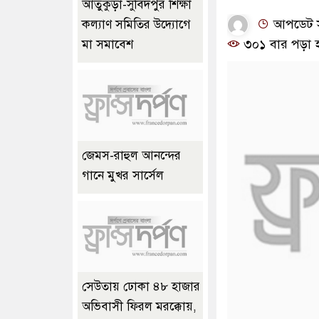
আতুকুড়া-সুবিদপুর শিক্ষা
আপডেট সম
কল্যাণ সমিতির উদ্যোগে
৩০১ বার পড়া 
মা সমাবেশ
জেমস-রাহুল আনন্দের
গানে মুখর সার্সেল
সেউতায় ঢোকা ৪৮ হাজার
অভিবাসী ফিরল মরক্কোয়,