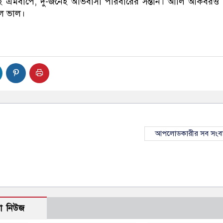
 সেই এমবাপে, দু-জনেই অভিবাসী পরিবারের সন্তান। আলি আকবরও
লে ভাল।
আপলোডকারীর সব সংব
ো নিউজ