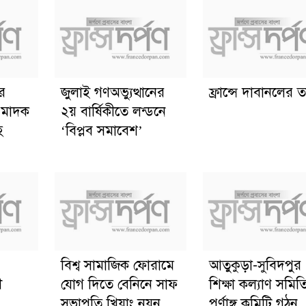
ের
জুলাই গণঅভ্যুত্থানের
ফ্রান্সে দাবানলের তা
ত মাদক
২য় বার্ষিকীতে লন্ডনে
হ
‘বিপ্লব সমাবেশ’
বিশ্ব সামাজিক ফোরামে
আতুকুড়া-সুবিদপুর
ী
যোগ দিতে বেনিনে সাফ
শিক্ষা কল্যাণ সমিত
সভাপতি খিয়াং নয়ন
পূর্ণাঙ্গ কমিটি গঠন