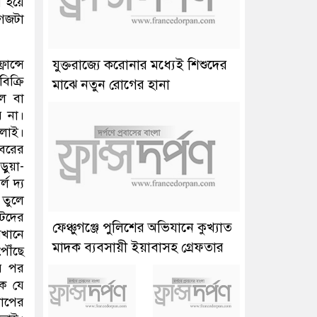
া হয়ে
াগজটা
ান্সে
যুক্তরাজ্যে করোনার মধ্যেই শিশুদের
িক্রি
মাঝে নতুন রোগের হানা
ল বা
ি না।
ালাই।
বরের
ুয়া-
ল দ্য
 তুলে
ইটদের
ফেঞ্চুগঞ্জে পুলিশের অভিযানে কুখ্যাত
েখানে
মাদক ব্যবসায়ী ইয়াবাসহ গ্রেফতার
পৌঁছে
ের পর
কে যে
কাপের