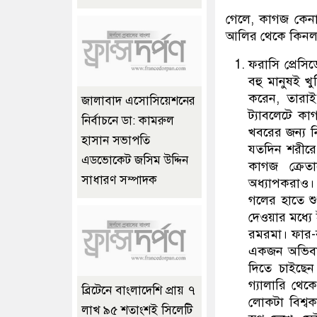
গেলে, কাগজ কেনা
আলির থেকে কিনল
ফরাসি প্রেসিড
বহু মানুষই খু
করেন, তারা
জালাবাদ এসোসিয়েশনের
ট্যাবলেটে ক
নির্বাচনে ডা: কামরুল
খবরের জন্য ন
হাসান সভাপতি
যতদিন শরীরে
এডভোকেট জসিম উদ্দিন
কাগজ ক্রেতা
সাধারণ সম্পাদক
অধ্যাপকরাও। 
গলের হাতে শুর
দেওয়ার মধ্যে 
রমরমা। ফার-রা
একজন অভিবাস
দিতে চাইছেন
গ্যালারি থেক
ব্রিটেনে বাংলাদেশি প্রায় ৭
লোকটা বিশ্বক
লাখ ৯৫ শতাংশই সিলেটি