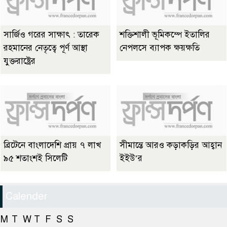
সার্জিও গরের সাক্ষাৎ : তারেক
শক্তিশালী ভূমিকম্পে ইতালির
রহমানের নেতৃত্বে পূর্ণ আস্থা
নেপলসে ব্যাপক ক্ষয়ক্ষতি
যুক্তরাষ্ট্রের
ব্রিটেনে বাংলাদেশি প্রায় ৭ লাখ
সীমান্তে আরও কড়াকড়ির আহ্বান
৯৫ শতাংশই সিলেটি
ইইউ’র
Calender
M
T
W
T
F
S
S