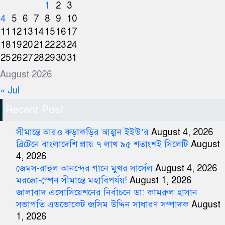
1
2
3
4
5
6
7
8
9
10
11
12
13
14
15
16
17
18
19
20
21
22
23
24
25
26
27
28
29
30
31
August 2026
« Jul
Recent Post
সীমান্তে আরও কড়াকড়ির আহ্বান ইইউ’র
August 4, 2026
ব্রিটেনে বাংলাদেশি প্রায় ৭ লাখ ৯৫ শতাংশই সিলেটি
August
4, 2026
জেমস-রাহুল আনন্দের গানে মুখর সার্সেল
August 4, 2026
মরক্কো-স্পেন সীমান্তে মহাবিপর্যয়!
August 1, 2026
জালাবাদ এসোসিয়েশনের নির্বাচনে ডা: কামরুল হাসান
সভাপতি এডভোকেট জসিম উদ্দিন সাধারণ সম্পাদক
August
1, 2026