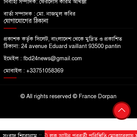
নির্বাহী সম্পাদক: ফেরদৌস করিম আখঞ্জী
বার্তা সম্পাদক : মো. নাজমুল কবির
যোগাযোগের ঠিকানা
প্রকাশক কর্তৃক সিলেট, বাংলাদেশ থেকে মুদ্রিত ও প্রকাশিত
ঠিকানা: 24 avenue Eduard vaillant 93500 pantin
ইমেইল : fbd24news@gmail.com
মোবাইল : +33751058369
© All rights reserved © France Dorpan
সংবাদ শিরোনাম ::
লক ডাউন পরবর্তী পরিস্থিতি মোকাবেলায় ফ্রান্সে চ