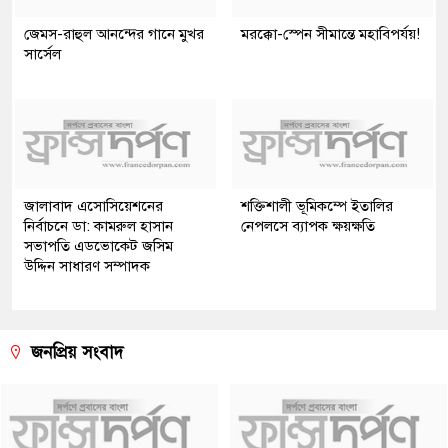
জেমস-রাহুল আনন্দের গানে মুখর
মরক্কো-স্পেন সীমান্তে মহাবিপর্যয়!
সার্সেল
জালাবাদ এসোসিয়েশনের
শক্তিশালী ভূমিকম্পে ইতালির
নির্বাচনে ডা: কামরুল হাসান
নেপলসে ব্যাপক ক্ষয়ক্ষতি
সভাপতি এডভোকেট জসিম
উদ্দিন সাধারণ সম্পাদক
জনপ্রিয় সংবাদ