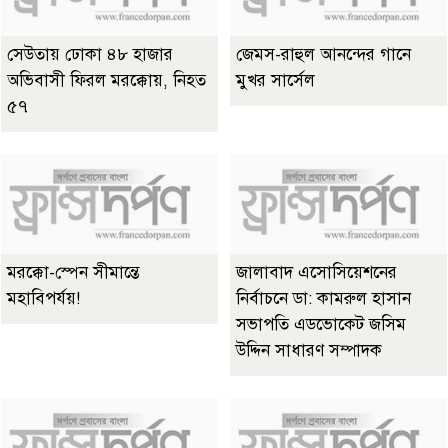
সেউতায় ঢোকা ৪৮ হাজার
জেমস-রাহুল আনন্দের গানে
অভিবাসী ফিরল মরক্কোয়, নিহত
মুখর সার্সেল
৫৭
মরক্কো-স্পেন সীমান্তে
জালাবাদ এসোসিয়েশনের
মহাবিপর্যয়!
নির্বাচনে ডা: কামরুল হাসান
সভাপতি এডভোকেট জসিম
উদ্দিন সাধারণ সম্পাদক