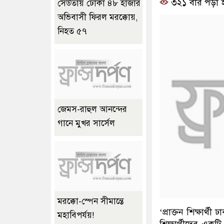
৩২১ বার পড়া 
সেউতায় ঢোকা ৪৮ হাজার
অভিবাসী ফিরল মরক্কোয়,
নিহত ৫৭
জেমস-রাহুল আনন্দের
গানে মুখর সার্সেল
মরক্কো-স্পেন সীমান্তে
‘প্রাক্তন শিক্ষার্থী
মহাবিপর্যয়!
শিক্ষার্থীদের একট