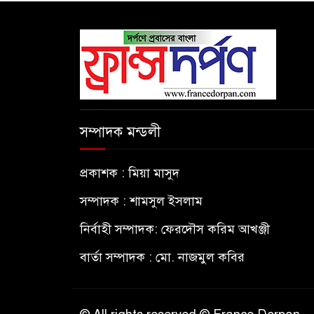
সম্পাদক মন্ডলী
প্রকাশক : মিয়া মাসুদ
সম্পাদক : শামসুল ইসলাম
নির্বাহী সম্পাদক: ফেরদৌস করিম আখঞ্জী
বার্তা সম্পাদক : মো. নাজমুল কবির