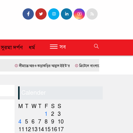
সব
 সুরমা দর্পণ
ধর্ম
সীমান্তে আরও কড়াকড়ির আহ্বান ইইউ’র
ব্রিটেনে বাংলাদেশি প্রায় ৭ লাখ ৯৫ শতাংশই সিলেট
Calender
M
T
W
T
F
S
S
1
2
3
4
5
6
7
8
9
10
11
12
13
14
15
16
17