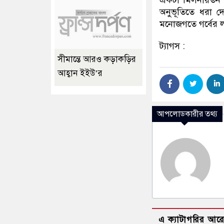
অনুভূতিতে ধরা দে
মনোজগতে গর্বের 
ট্যাগস :
সীমান্তে আরও কড়াকড়ির
আহ্বান ইইউ’র
আপলোডকারীর তথ্য
এ ক্যাটাগরির আর