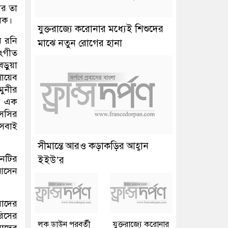
আর তা
নেক।
যুক্তরাজ্যে করোনার মধ্যেই শিশুদের
ন রনি
মাঝে নতুন রোগের হানা
সংগীত
ড়ুয়া
শোয়েব
মুনীর
নে এক
এসসির
 সবাই
সীমান্তে আরও কড়াকড়ির আহ্বান
জনটির
ইইউ’র
 আসেন
মাদের
রিসের
লক ডাউন পরবর্তী
যুক্তরাজ্যে করোনার
াদের