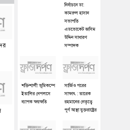
নির্বাচনে ডা:
কামরুল হাসান
সভাপতি
এডভোকেট জসিম
উদ্দিন সাধারণ
দের
সম্পাদক
শক্তিশালী ভূমিকম্পে
সার্জিও গরের
ইতালির নেপলসে
সাক্ষাৎ : তারেক
ব্যাপক ক্ষয়ক্ষতি
রহমানের নেতৃত্বে
ে
পূর্ণ আস্থা যুক্তরাষ্ট্রের