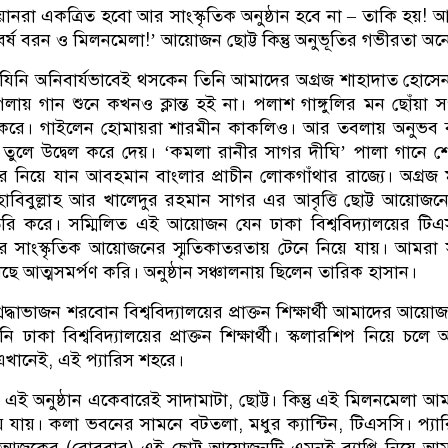
িয়ানরা একত্রিত হবো আর সাংস্কৃতিক অনুষ্ঠান হবে না – তাকি হয়! 
বর্ষ বরন ও মিলনমেলা!’ আয়োজন ছোট্ট কিন্তু অনুভূতির গভীরতা অ
যিনি অনিবার্যভাবেই থসকেন তিনি আমাদের অগ্রজ শাহাদাত হোসে
ায় গান শুনে কখনও ক্লান্ত হই না। পলাশ গাঙ্গুলির মন ছোঁয়া 
করে। গাইলেন হোমায়রা শারমীন কাকলিও। আর তবলায় অনুভব ব
 তুলে উদ্বেল করে দেয়। ‘কমলা রানীর সাগর দীঘি’ পালা গানে 
 নিয়ে যান আবহমান বাংলার প্রাচীন লোকগাঁথার রাজ্যে। অগ্রজ 
হাবিবুল্লাহ আর খালেদুর রহমান সাগর এর আবৃত্তি ছোট্ট আয়োজ
ি করে। সম্মিলিত এই আয়োজন যেন ঢাকা বিশ্ববিদ্যালয়ের টি
ের সাংস্কৃতিক আয়োজনের স্মৃতিকাতরতায় টেনে নিয়ে যায়। আমরা
কাছে আত্মসমর্পণ করি। অনুষ্ঠান সঞ্চালনায় ছিলেন তারিক হাসান।
্ধাভাজন শরবোন বিশ্ববিদ্যালয়ের প্রাক্তন শিক্ষার্থী আমাদের আয়ো
নি ঢাকা বিশ্ববিদ্যালয়ের প্রাক্তন শিক্ষার্থী। স্কলারশিপ নিয়ে চলে
ন এখানেই, এই প্যারিস শহরে।
ের এই অনুষ্ঠান একেবারেই সাদামাটা, ছোট্ট। কিন্তু এই মিলনমেলা আ
নিয়ে যায়। কলা ভবনের সামনে বটতলা, মধুর ক্যান্টিন, টিএসসি। প্যা
আজকের (রোববার) এই ছোট্ট আয়োজনটি এমনই ব্যাপ্তি নিয়ে আম