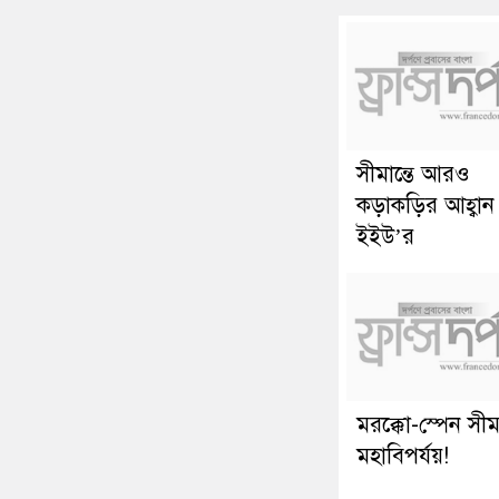
সীমান্তে আরও
কড়াকড়ির আহ্বান
ইইউ’র
মরক্কো-স্পেন সীমা
মহাবিপর্যয়!