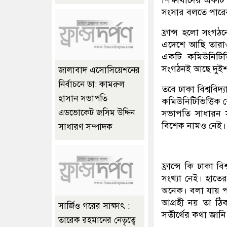
সংসার বলতে পারে
ফ্রান্স হলো সংগঠ
এদেশে আছি তারা
একটি কমিউনিটিভি
সংগঠনই আছে দুই
জালাবাদ এসোসিয়েশনের
নির্বাচনে ডা: কামরুল
তবে ঢাকা বিশ্ববিদ্
হাসান সভাপতি
কমিউনিটিভিত্তিক
এডভোকেট জসিম উদ্দিন
সভাপতি সাধারন 
বিশেক নামও নেই।
সাধারণ সম্পাদক
ফ্রান্সে কি ঢাকা 
সংখ্যা নেই। হাতের
অনেক। বলা যায় পছন
আগ্রহী নয় তা ঠিক
সার্জিও গরের সাক্ষাৎ :
সতীর্থের কথা জা
তারেক রহমানের নেতৃত্বে