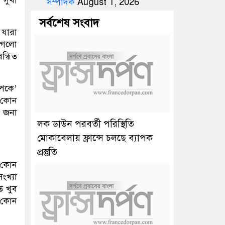
সম্পাদক
August 1, 2026
সর্বশেষ সংবাদ
 যারা
গেলো
ন্ধিত
ুপকে’
ত কোন
 জনা
লক ডাউন পরবর্তী পরিস্থিতি
মোকাবেলায় ফ্রান্সে চলছে ব্যাপক
প্রস্তুতি
য কোন
ংখ্যা
ে খুব
র কোন