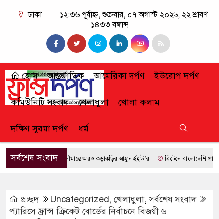
ঢাকা
১২:৩৬ পূর্বাহ্ন, শুক্রবার, ০৭ অগাস্ট ২০২৬, ২২ শ্রাবণ
১৪৩৩ বঙ্গাব্দ
হোম
আন্তর্জাতিক
আমেরিকা দর্পণ
ইউরোপ দর্পণ
কমিউনিটি সংবাদ
খেলাধুলা
খোলা কলাম
দক্ষিণ সুরমা দর্পণ
ধর্ম
সর্বশেষ সংবাদ
সীমান্তে আরও কড়াকড়ির আহ্বান ইইউ’র
ব্রিটেনে বাংলাদেশি প্রায় ৭ লা
প্রচ্ছদ
Uncategorized
,
খেলাধুলা
,
সর্বশেষ সংবাদ
প্যারিসে ফ্রান্স ক্রিকেট বোর্ডের নির্বাচনে বিজয়ী ৬