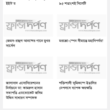
ইইউ’র
৯৫ শতাংশই সিলেটি
জেমস-রাহুল আনন্দের গানে মুখর
মরক্কো-স্পেন সীমান্তে মহাবিপর্যয়!
সার্সেল
জালাবাদ এসোসিয়েশনের
শক্তিশালী ভূমিকম্পে ইতালির
নির্বাচনে ডা: কামরুল হাসান
নেপলসে ব্যাপক ক্ষয়ক্ষতি
সভাপতি এডভোকেট জসিম
উদ্দিন সাধারণ সম্পাদক