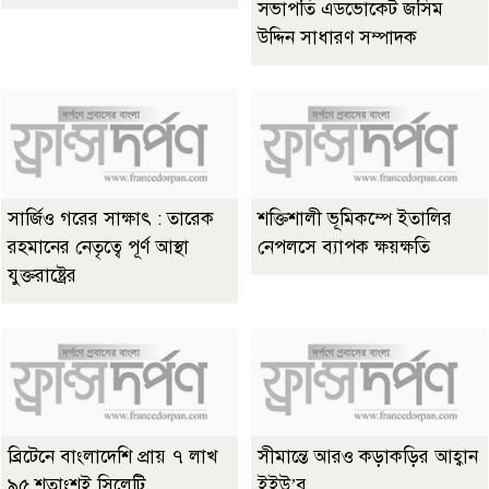
সভাপতি এডভোকেট জসিম
উদ্দিন সাধারণ সম্পাদক
সার্জিও গরের সাক্ষাৎ : তারেক
শক্তিশালী ভূমিকম্পে ইতালির
রহমানের নেতৃত্বে পূর্ণ আস্থা
নেপলসে ব্যাপক ক্ষয়ক্ষতি
যুক্তরাষ্ট্রের
ব্রিটেনে বাংলাদেশি প্রায় ৭ লাখ
সীমান্তে আরও কড়াকড়ির আহ্বান
৯৫ শতাংশই সিলেটি
ইইউ’র