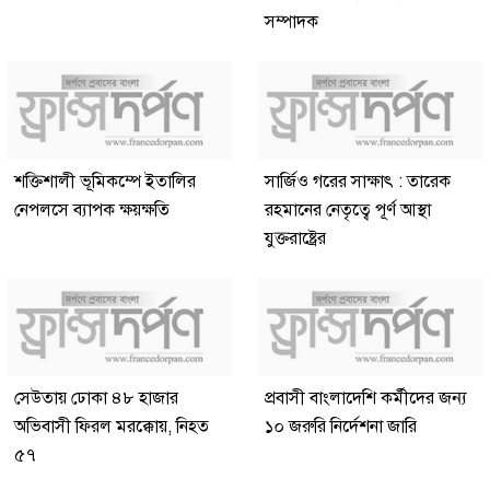
সম্পাদক
শক্তিশালী ভূমিকম্পে ইতালির
সার্জিও গরের সাক্ষাৎ : তারেক
নেপলসে ব্যাপক ক্ষয়ক্ষতি
রহমানের নেতৃত্বে পূর্ণ আস্থা
যুক্তরাষ্ট্রের
সেউতায় ঢোকা ৪৮ হাজার
প্রবাসী বাংলাদেশি কর্মীদের জন্য
অভিবাসী ফিরল মরক্কোয়, নিহত
১০ জরুরি নির্দেশনা জারি
৫৭