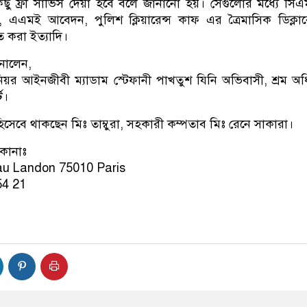
িছু ফ্রী সার্ভিস দেয়া হবে বলে জানানো হয়। সেগুলোর মধ্যে সি
এমই আবেদন, পুলিশ ক্লিয়ারেন্স কাফ এর ত্রৈমাসিক ডিক্লা
 করা ইত্যাদি।
নালেন,
নিয়র আইনজীবী ম্যাডাম স্টেফানী পাখতুশ যিনি অভিবাসী, শ্রম অ
ট।
 হিসেবে থাকছেন মিঃ তাম্বুরা, সহকারী কম্পতাব মিঃ রেনে সাকারা।
িকানাঃ
au Landon 75010 Paris
54 21