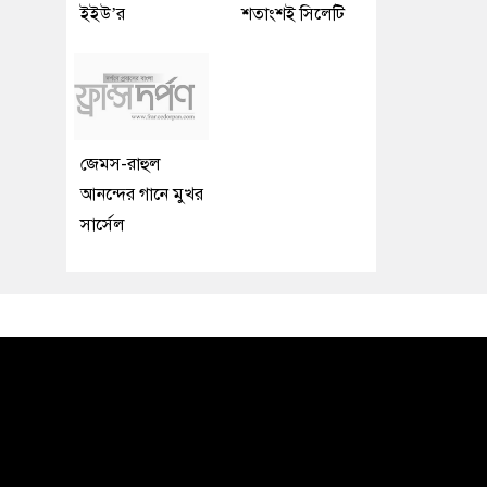
ইইউ’র
শতাংশই সিলেটি
জেমস-রাহুল
আনন্দের গানে মুখর
সার্সেল