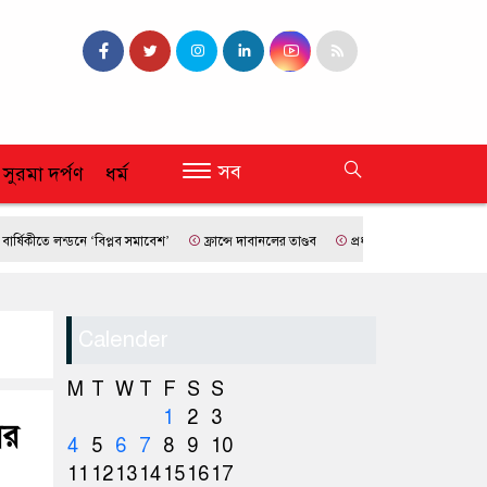
সব
 সুরমা দর্পণ
ধর্ম
ে লন্ডনে ‘বিপ্লব সমাবেশ’
ফ্রান্সে দাবানলের তাণ্ডব
প্রধানমন্ত্রী তারেক রহমান -এম আলী হু
Calender
M
T
W
T
F
S
S
1
2
3
ের
4
5
6
7
8
9
10
11
12
13
14
15
16
17