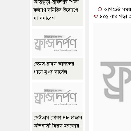
আতুকুড়া-সুবিদপুর শিক্ষা
আপডেট সময় ০
কল্যাণ সমিতির উদ্যোগে
৪০১ বার পড়া হ
মা সমাবেশ
জেমস-রাহুল আনন্দের
গানে মুখর সার্সেল
সেউতায় ঢোকা ৪৮ হাজার
অভিবাসী ফিরল মরক্কোয়,