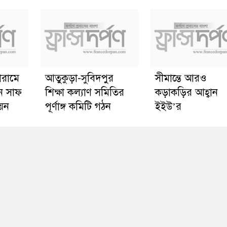
োরামে
আতুকুড়া-সুবিদপুর
সীমান্তে আরও
ে সাফ
শিক্ষা কল্যাণ সমিতির
কড়াকড়ির আহ্বান
য়ন
পূর্ণাঙ্গ কমিটি গঠন
ইইউ’র