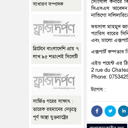
স্যোসাল কর্নারে ক
সাধারণ সম্পাদক
সিএসএস আবেদন, এ
নাভিগো সলিদারিতে
ফয়সাল মাহমুদ জা
প্যারিস বারের সি
এবং ডালো এক্সপার্
ব্রিটেনে বাংলাদেশি প্রায় ৭
এক্সপার্ট কম্পতাব
লাখ ৯৫ শতাংশই সিলেটি
এইড পয়েন্ট এর ঠ
2 rue du Chate
Phone: 075342
ট্যাগস :
সার্জিও গরের সাক্ষাৎ :
তারেক রহমানের নেতৃত্বে
পূর্ণ আস্থা যুক্তরাষ্ট্রের