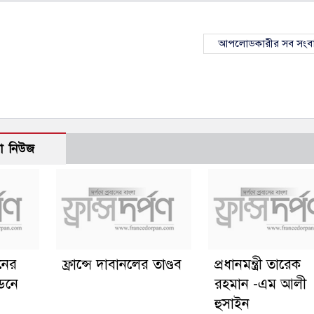
আপলোডকারীর সব সংব
ো নিউজ
ানের
ফ্রান্সে দাবানলের তাণ্ডব
প্রধানমন্ত্রী তারেক
্ডনে
রহমান -এম আলী
হুসাইন