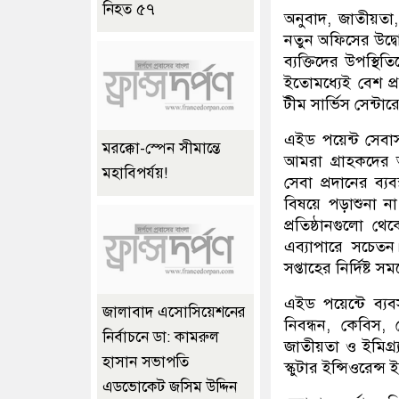
নিহত ৫৭
অনুবাদ, জাতীয়তা, 
নতুন অফিসের উদ্বোধ
ব্যক্তিদের উপস্থি
ইতোমধ্যেই বেশ প্
টীম সার্ভিস সেন্টা
এইড পয়েন্ট সেব
মরক্কো-স্পেন সীমান্তে
আমরা গ্রাহকদের অ
মহাবিপর্যয়!
সেবা প্রদানের ব্
বিষয়ে পড়াশুনা
প্রতিষ্ঠানগুলো 
এব্যাপারে সচেত
সপ্তাহের নির্দিষ্
এইড পয়েন্টে ব্য
জালাবাদ এসোসিয়েশনের
নিবন্ধন, কেবিস,
নির্বাচনে ডা: কামরুল
জাতীয়তা ও ইমিগ্
হাসান সভাপতি
স্কুটার ইন্সিওরেন্
এডভোকেট জসিম উদ্দিন