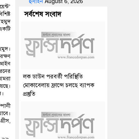
হুসাইন
August 6, 2026
েন্ট’
সর্বশেষ সংবাদ
শিষ্ট
াহমুদ
 একটি
হমুদ।
রক্ষণ
, আইন
ধরনের
লক ডাউন পরবর্তী পরিস্থিতি
 আমরা
মোকাবেলায় ফ্রান্সে চলছে ব্যাপক
েছে।
ন।
প্রস্তুতি
্পানী
যাবে।
্রীস,