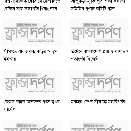
বিশ্ব সামাজিক ফোরামে যোগ দিতে
আতুকুড়া-সুবিদপুর শিক্ষা কল্যাণ
বেনিনে সাফ সভাপতি খিয়াং নয়ন
সমিতির পূর্ণাঙ্গ কমিটি গঠন
সীমান্তে আরও কড়াকড়ির আহ্বান
ব্রিটেনে বাংলাদেশি প্রায় ৭ লাখ ৯৫
ইইউ’র
শতাংশই সিলেটি
জেমস-রাহুল আনন্দের গানে মুখর
মরক্কো-স্পেন সীমান্তে মহাবিপর্যয়!
সার্সেল