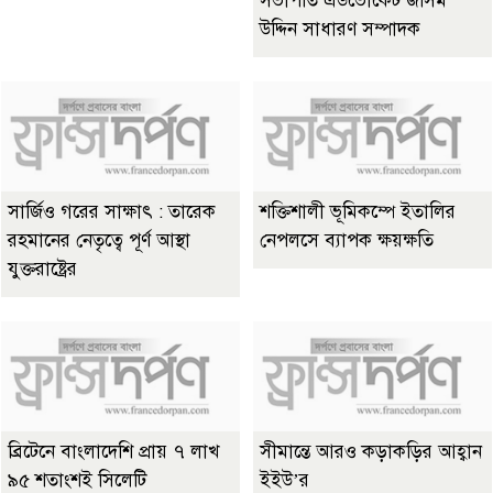
সভাপতি এডভোকেট জসিম
উদ্দিন সাধারণ সম্পাদক
সার্জিও গরের সাক্ষাৎ : তারেক
শক্তিশালী ভূমিকম্পে ইতালির
রহমানের নেতৃত্বে পূর্ণ আস্থা
নেপলসে ব্যাপক ক্ষয়ক্ষতি
যুক্তরাষ্ট্রের
ব্রিটেনে বাংলাদেশি প্রায় ৭ লাখ
সীমান্তে আরও কড়াকড়ির আহ্বান
৯৫ শতাংশই সিলেটি
ইইউ’র