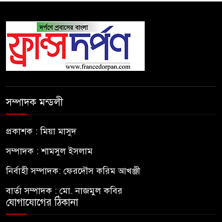
সম্পাদক মন্ডলী
প্রকাশক : মিয়া মাসুদ
সম্পাদক : শামসুল ইসলাম
নির্বাহী সম্পাদক: ফেরদৌস করিম আখঞ্জী
বার্তা সম্পাদক : মো. নাজমুল কবির
যোগাযোগের ঠিকানা