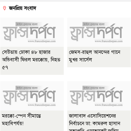
জনপ্রিয় সংবাদ
সেউতায় ঢোকা ৪৮ হাজার
জেমস-রাহুল আনন্দের গানে
অভিবাসী ফিরল মরক্কোয়, নিহত
মুখর সার্সেল
৫৭
মরক্কো-স্পেন সীমান্তে
জালাবাদ এসোসিয়েশনের
মহাবিপর্যয়!
নির্বাচনে ডা: কামরুল হাসান