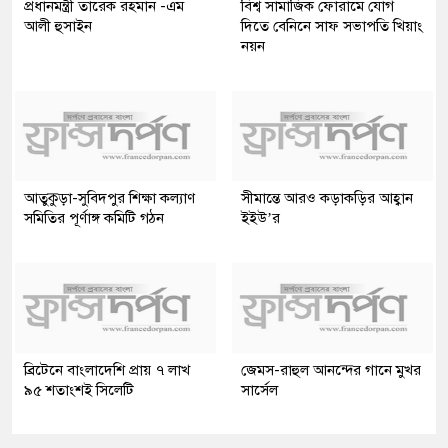
প্রধানমন্ত্রী তারেক রহমান -এম
বিশ্ব সামাজিক ফোরামে যোগ
আলী হুসাইন
দিতে বেনিনে সাফ সভাপতি খিয়াং
নয়ন
আতুকুড়া-সুবিদপুর শিক্ষা কল্যাণ
সীমান্তে আরও কড়াকড়ির আহ্বান
সমিতির পূর্ণাঙ্গ কমিটি গঠন
ইইউ’র
ব্রিটেনে বাংলাদেশি প্রায় ৭ লাখ
জেমস-রাহুল আনন্দের গানে মুখর
৯৫ শতাংশই সিলেটি
সার্সেল