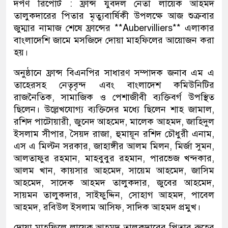
দর্পণ রিপোর্ট : ফ্রান্স যুবদল নেতা লায়েক আহমদ
তালুকদারের পিতার মৃত্যুবার্ষিকী উপলক্ষে আজ শুক্রবার
জুম্মার নামাজ শেষে ফ্রান্সের **Aubervilliers** এলাকার
বাংলাদেশি জামে মসজিদে দোয়া মাহফিলের আয়োজন করা
হয়।
অনুষ্ঠানে ফ্রান্স বিএনপির সাধারণ সম্পাদক জনাব এম এ
তাহেরসহ নেতৃবৃন্দ এবং বাংলাদেশ কমিউনিটির
রাজনৈতিক, সামাজিক ও পেশাজীবী ব্যক্তিবর্গ উপস্থিত
ছিলেন। উল্লেখযোগ্য ব্যক্তিদের মধ্যে ছিলেন শাহ জামাল,
রশিদ পাটোয়ারী, জুনেদ আহমেদ, মালেক আহমদ, জাহিদুল
ইসলাম সীপার, সৈয়দ রাজা, হুমায়ূন রশিদ চৌধুরী এনাম,
এস এ মিল্টন সরকার, জাহাঙ্গীর আলম মিলন, মির্জা সুমন,
আলতাফুর রহমান, মাহবুবুর রহমান, পারভেজ খন্দকার,
আলম খান, কায়সার আহমেদ, সায়েম আহমেদ, জাসিম
আহমেদ, সাদেক আহমদ তালুকদার, জুবের আহমেদ,
সায়মন তালুকদার, সাইফুদ্দিন, সোহাগ আহমদ, পাবেল
আহমদ, রবিউল ইসলাম আসিফ, সাদিক আহমদ প্রমুখ।
দোয়া মাহফিলে লায়েক আহমদ তালুকদারের পিতার রুহের