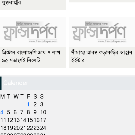
যুক্তরাষ্ট্রের
ব্রিটেনে বাংলাদেশি প্রায় ৭ লাখ
সীমান্তে আরও কড়াকড়ির আহ্বান
৯৫ শতাংশই সিলেটি
ইইউ’র
Calender
M
T
W
T
F
S
S
1
2
3
4
5
6
7
8
9
10
11
12
13
14
15
16
17
18
19
20
21
22
23
24