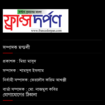
সম্পাদক মন্ডলী
প্রকাশক : মিয়া মাসুদ
সম্পাদক : শামসুল ইসলাম
নির্বাহী সম্পাদক: ফেরদৌস করিম আখঞ্জী
বার্তা সম্পাদক : মো. নাজমুল কবির
যোগাযোগের ঠিকানা