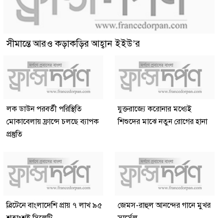
সীমান্তে আরও কড়াকড়ির আহ্বান ইইউ’র
লক ডাউন পরবর্তী পরিস্থিতি
যুক্তরাজ্যে করোনার মধ্যেই
মোকাবেলায় ফ্রান্সে চলছে ব্যাপক
শিশুদের মাঝে নতুন রোগের হানা
প্রস্তুতি
ব্রিটেনে বাংলাদেশি প্রায় ৭ লাখ ৯৫
জেমস-রাহুল আনন্দের গানে মুখর