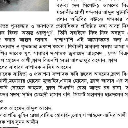
বক্তব্য দেন সিলেট-১ আসনের বি
মনোনীত প্রার্থী খন্দকার আব্দুল মুক্তা
প্রধান অতিথির বক্তব্যে খন্দকার আ
তন্ত্র পুনরুদ্ধার ও জনগণের ভোটাধিকার প্রতিষ্ঠার জন্য আসন্ন নির্
ের বিজয় অত্যন্ত গুরুত্বপূর্ণ। তিনি সবাইকে নিজ নিজ অবস্থান
াজ করার আহ্বান জানান। পাশাপাশি এই আয়োজনের জন্য প্র
 ধন্যবাদ ও কৃতজ্ঞতা প্রকাশ করেন। নির্বাচনী প্রচারণা সভায় আরো বক
নপির সাবেক যুগ্ম সাধারণ সম্পাদক জুনায়েদ আহমেদ , ফ্রান্স বি
ল হোসেন আলী,ফ্রান্স বিএনপি নেতা আলতাফুর রহমান, ফ্রান্স
বদলের সাধারণ সম্পাদক নাসিম আহমেদ
 সাবেক সাহিত্য ও প্রকাশনা সম্পাদক কবি রুবেল আহমেদ,ফ্রান্স ব
 আলী,মনোয়ার হোসেন মুজাহিদ,এনাম হোসেন, ফ্রান্স জাসাস এর 
কবি সোহেল আহমদ, ফ্রান্স বিএনপি নেতা আব্দুর রব রানা, 
ন্সের সদস্য সচিব মেহেদী হাসান রনি, সিলেট মহানগর ছাত্রদলের 
দক
মালেক আহমেদ,আব্দুল আহাদ,
 সহ-সভাপতি তুহিন রেজা,বাসিত হোসাইন,সোহাগ আহমেদ-জমির আলী
পাদক শাহ সুমন আমীন