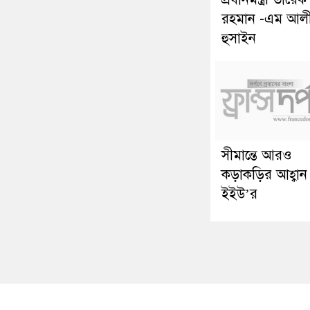
রহমান -এম আল
হুসাইন
সীমান্তে আরও
কড়াকড়ির আহ্বান
ইইউ’র