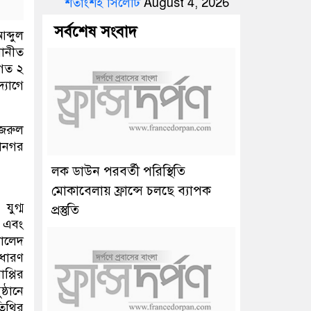
শতাংশই সিলেটি
August 4, 2026
সর্বশেষ সংবাদ
ব্দুল
নোনীত
। গত ২
্যোগে
নজরুল
হানগর
লক ডাউন পরবর্তী পরিস্থিতি
মোকাবেলায় ফ্রান্সে চলছে ব্যাপক
ুগ্ম
প্রস্তুতি
ে এবং
খালেদ
াধারণ
্পির
্ঠানে
তিথির