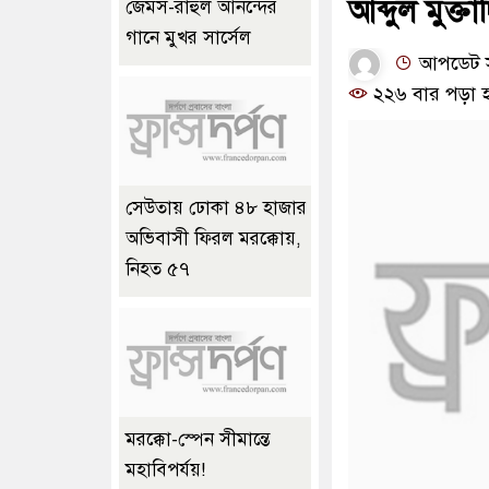
আব্দুল মুক্তা
জেমস-রাহুল আনন্দের
গানে মুখর সার্সেল
আপডেট সম
২২৬ বার পড়া 
সেউতায় ঢোকা ৪৮ হাজার
অভিবাসী ফিরল মরক্কোয়,
নিহত ৫৭
মরক্কো-স্পেন সীমান্তে
মহাবিপর্যয়!