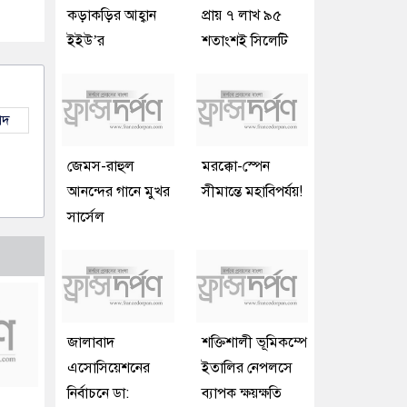
কড়াকড়ির আহ্বান
প্রায় ৭ লাখ ৯৫
ইইউ’র
শতাংশই সিলেটি
াদ
জেমস-রাহুল
মরক্কো-স্পেন
আনন্দের গানে মুখর
সীমান্তে মহাবিপর্যয়!
সার্সেল
জালাবাদ
শক্তিশালী ভূমিকম্পে
এসোসিয়েশনের
ইতালির নেপলসে
নির্বাচনে ডা:
ব্যাপক ক্ষয়ক্ষতি