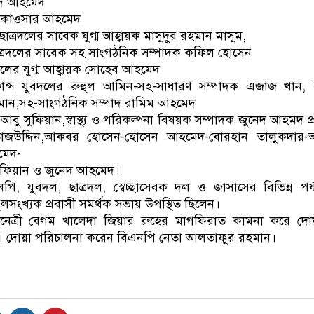
সুদ আহমেদ
দক কাওসার আহমেদ
রদলের সাবেক যুগ্ম আহ্বায়ক মাসুদুর রহমান মাসুম,
ত্রদলের সাবেক সহ সাংগঠনিক সম্পাদক কফিল হোসেন
বক দলের যুগ্ম আহ্বায়ক সোহেব আহমেদ
ান্স যুবদলের রুহুল আমিন-সহ-সাধারণ সম্পাদক এজাজ খান, 
ান,সহ-সাংগঠনিক সম্পাদ রামিম আহমেদ
আবু সুফিয়ান,স্বাস্থ্য ও পরিকল্পনা বিষয়ক সম্পাদক জুনেদ আহমদ প্
তাজউদ্দিন,আকবর হোসেন-হোসেন আহমেদ-বোরহান তালুকদার-আব
মেদ-
সুফিয়ান ও জুনেদ আহমেদ।
এনপি, যুবদল, ছাত্রদল, স্বেচ্ছাসেবক দল ও জাসাসের বিভিন্ন পর্য
ুলসংখ্যক প্রবাসী সমর্থক সভায় উপস্থিত ছিলেন।
েশনেত্রী বেগম খালেদা জিয়ার রুহের মাগফিরাত কামনা করে দো
। দোয়া পরিচালনা করেন বিএনপি নেতা আলতাফুর রহমান।