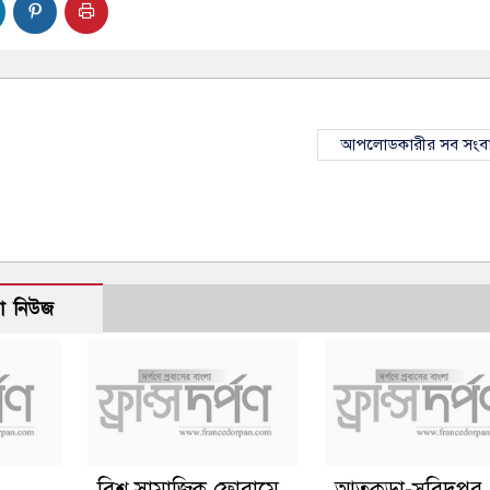
আপলোডকারীর সব সংব
ো নিউজ
বিশ্ব সামাজিক ফোরামে
আতুকুড়া-সুবিদপুর