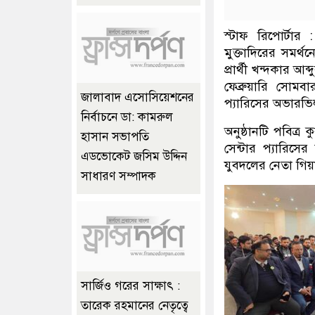
স্টাফ রিপোর্টার 
মুক্তাদিরের সমর্
প্রার্থী খন্দকার আব
ফেব্রুয়ারি সোম
জালাবাদ এসোসিয়েশনের
প্যারিসের অভারভ
নির্বাচনে ডা: কামরুল
অনুষ্ঠানটি পবিত্
হাসান সভাপতি
সেন্টার প্যারিসে
এডভোকেট জসিম উদ্দিন
যুবদলের নেতা গিয
সাধারণ সম্পাদক
সার্জিও গরের সাক্ষাৎ :
তারেক রহমানের নেতৃত্বে