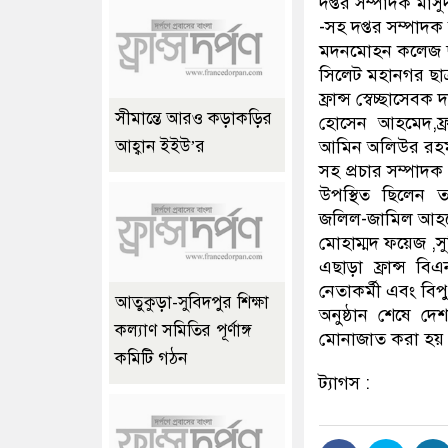
দপ্তর সম্পাদক মা
-সহ দপ্তর সম্পা
মদনমোহন কলেজ ছাত্
সিলেট মহানগর ছা
ফ্রান্স স্বেচ্ছাসে
সীমান্তে আরও কড়াকড়ির
হোসেন আহমেদ,ফ্র
আমিন অলিউর রহম
আহ্বান ইইউ’র
সহ প্রচার সম্পাদক 
উপস্থিত ছিলেন 
জলিল-জামিল আহ
মোহাম্মদ ফয়েজ ,
এছাড়া ফ্রান্স বি
নেতাকর্মী এবং বিপ
আতুকুড়া-সুবিদপুর শিক্ষা
অনুষ্ঠান শেষে দ
কল্যাণ সমিতির পূর্ণাঙ্গ
মোনাজাত করা হয়
কমিটি গঠন
ট্যাগস :