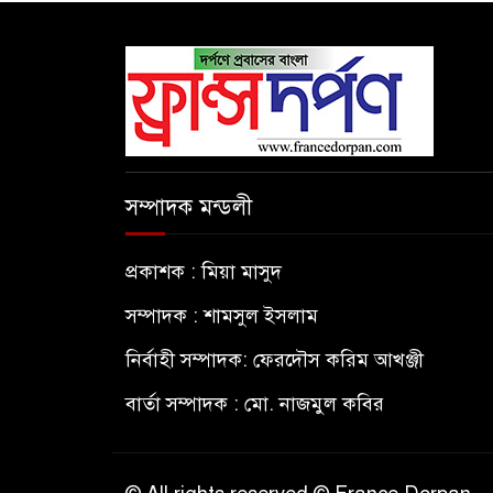
সম্পাদক মন্ডলী
প্রকাশক : মিয়া মাসুদ
সম্পাদক : শামসুল ইসলাম
নির্বাহী সম্পাদক: ফেরদৌস করিম আখঞ্জী
বার্তা সম্পাদক : মো. নাজমুল কবির