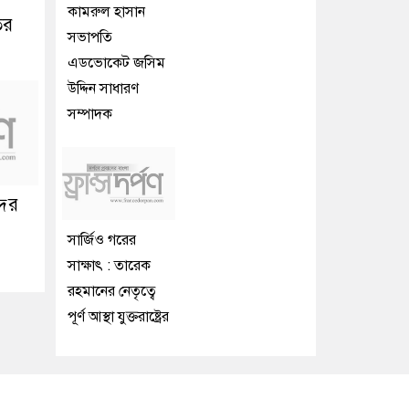
কামরুল হাসান
ির
সভাপতি
এডভোকেট জসিম
উদ্দিন সাধারণ
সম্পাদক
দের
সার্জিও গরের
সাক্ষাৎ : তারেক
রহমানের নেতৃত্বে
পূর্ণ আস্থা যুক্তরাষ্ট্রের