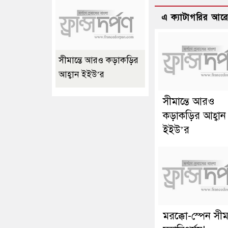
এ ক্যাটাগরির আর
সীমান্তে আরও কড়াকড়ির
আহ্বান ইইউ’র
সীমান্তে আরও
কড়াকড়ির আহ্বান
ইইউ’র
মরক্কো-স্পেন সীমা