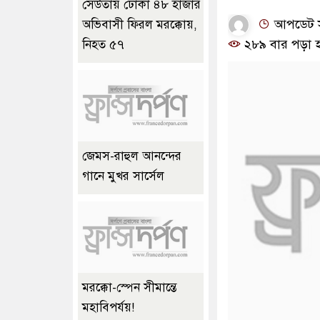
সেউতায় ঢোকা ৪৮ হাজার
আপডেট সম
অভিবাসী ফিরল মরক্কোয়,
২৮৯ বার পড়া 
নিহত ৫৭
জেমস-রাহুল আনন্দের
গানে মুখর সার্সেল
মরক্কো-স্পেন সীমান্তে
মহাবিপর্যয়!