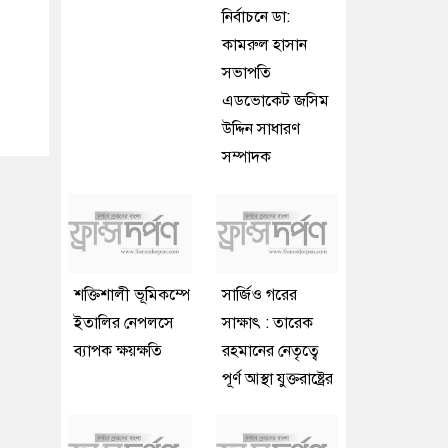
নির্বাচনে ডা:
কামরুল হাসান
সভাপতি
এডভোকেট জসিম
উদ্দিন সাধারণ
সম্পাদক
শক্তিশালী ভূমিকম্পে
সার্জিও গরের
ইতালির নেপলসে
সাক্ষাৎ : তারেক
ব্যাপক ক্ষয়ক্ষতি
রহমানের নেতৃত্বে
পূর্ণ আস্থা যুক্তরাষ্ট্রের