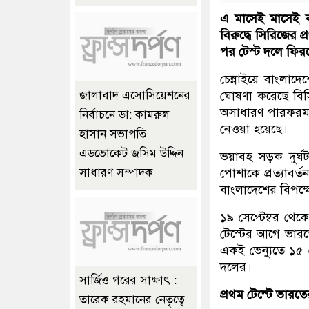
এ মাসেই মাসেই ব
বিরুদ্ধে সিরিজের 
পর টেস্ট দলে ফির
চেন্নাইয়ে বাংলাদে
ঘোষণা করেছে বিসি
জালাবাদ এসোসিয়েশনের
অসাধারণ পারফরম্য
নির্বাচনে ডা: কামরুল
নেওয়া হয়েছে।
হাসান সভাপতি
এডভোকেট জসিম উদ্দিন
ভয়াবহ সড়ক দুর্ঘট
পোশাকে প্রত্যাবর্
সাধারণ সম্পাদক
বাংলাদেশের বিপক্
১৯ সেপ্টেম্বর থেক
টেস্টের আগে ভারত
একই ভেন্যুতে ১৫ 
দলের।
সার্জিও গরের সাক্ষাৎ :
প্রথম টেস্টে ভারতে
তারেক রহমানের নেতৃত্বে