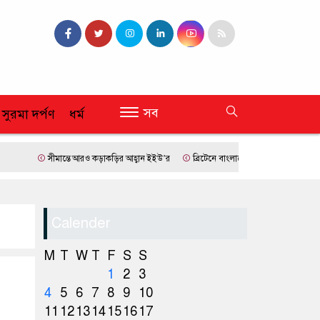
সব
 সুরমা দর্পণ
ধর্ম
সীমান্তে আরও কড়াকড়ির আহ্বান ইইউ’র
ব্রিটেনে বাংলাদেশি প্রায় ৭ লাখ ৯৫ শতাংশই সিলেট
Calender
M
T
W
T
F
S
S
1
2
3
4
5
6
7
8
9
10
11
12
13
14
15
16
17