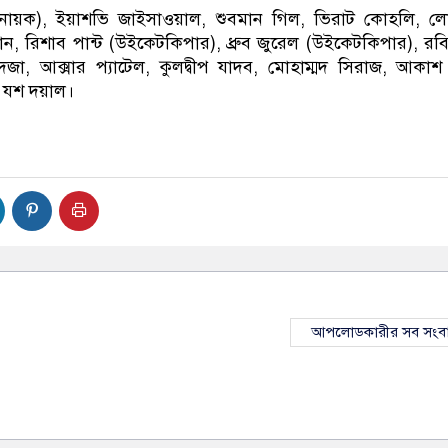
িনায়ক), ইয়াশভি জাইসাওয়াল, শুবমান গিল, ভিরাট কোহলি, 
, রিশাব পান্ট (উইকেটকিপার), ধ্রুব জুরেল (উইকেটকিপার), রবিচন
জাদেজা, আক্সার প্যাটেল, কুলদ্বীপ যাদব, মোহাম্মদ সিরাজ, আকাশ দ
ও যশ দয়াল।
আপলোডকারীর সব সংব