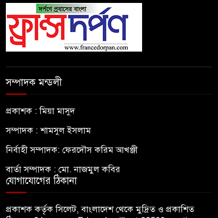
সম্পাদক মন্ডলী
প্রকাশক : মিয়া মাসুদ
সম্পাদক : শামসুল ইসলাম
নির্বাহী সম্পাদক: ফেরদৌস করিম আখঞ্জী
বার্তা সম্পাদক : মো. নাজমুল কবির
যোগাযোগের ঠিকানা
প্রকাশক কর্তৃক সিলেট, বাংলাদেশ থেকে মুদ্রিত ও প্রকাশিত