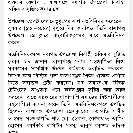
এসএম হেলাল : বালাগঞ্জে নবাগত উপজেলা নির্বাহী
অফিসার সুজিত কুমার চন্দ
উপজেলা প্রেসক্লাবের নেতৃবৃন্দের সাথ মতবিনিময় করেছেন।
বুধবার (১৩ নভেম্বর) দুপুরে নিজ কার্যালয়ে তিনি বালাগঞ্জ
উপজেলা প্রেসক্লাবে সাংবাদিকবৃন্দের সাথে মতবিনিময়
করেন।
মতবিনিময়কালে নবাগত উপজেলা নির্বাহী অফিসার সুজিত
কুমার চন্দ জানান, বালাগঞ্জে সবার সহযোগিতা নিয়ে
সরকারের সামগ্রিক উন্নয়ন কর্মকাণ্ড তরান্বিত করবেন।
বিশেষ করে পিছিয়ে পড়া বালাগঞ্জের শিক্ষা খাতকে এগিয়ে
নিতে সর্বাত্মক চেষ্টা করবেন। যুব সমাজ-কে বিভিন্ন
ট্রেনিংয়ের আওতায় এনে কর্মসংস্থান সৃষ্টির জন্য কাজ
করবেন। এতে সরকারের পাশাপাশি সমাজের বিত্তশালীদের
সহযোগিতা কামনা করেন তিনি। মতবিনিময়কালে উপস্থিত
ছিলেন- বালাগঞ্জ উপজেলা প্রেসক্লাবের সভাপতি শামীম
আহমদ, সহসভাপতি শাহ মো. হেলাল, কোষাধক্ষ্য জাগির
হোসেন, কার্যকরি কমিটির সদস্য আবুল কাশেম অফিক
প্রমুখ।