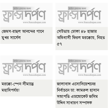
জেমস-রাহুল আনন্দের গানে
সেউতায় ঢোকা ৪৮ হাজার
মুখর সার্সেল
অভিবাসী ফিরল মরক্কোয়, নিহত
৫৭
মরক্কো-স্পেন সীমান্তে
জালাবাদ এসোসিয়েশনের
মহাবিপর্যয়!
নির্বাচনে ডা: কামরুল হাসান
সভাপতি এডভোকেট জসিম
উদ্দিন সাধারণ সম্পাদক