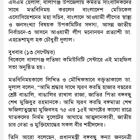
এসএম হেলাল; বালাগঞ্জ উপজেলায় কর্মরত সাংবাদিকদের
সাথে মতবিনিময় করলেন বাংলাদেশ মেডিকেল
এসোসিয়েশনের মহা সচিব, বাংলাদে আওয়ামী লীগের স্বাস্থ্য
ও জনসংখ্যা বিষয়ক উপকমিটির সদস্য, আসন্ন জাতীয়
নির্বাচনে-৩ আসনে আওয়ামী লীগ মনোনয়ন প্রত্যাশী ডা.
এহতেশামুল হক চৌধুরী দুলাল।
বুধবার (১৩ সেপ্টেম্বর)
বিকেলে বালাগঞ্জ লতিফা কমিউনিটি সেন্টারে এই মাহফিল
সভা অনুষ্ঠিত হয়।
মতবিনিময়কালে লিখিত ও মৌখিকভাবে বক্তৃতাকালে ডা.
দুলাল বলেন, “আমি শ্রদ্ধার সাথে স্মরণ করছি হাজার বছরের
শ্রেষ্ট বাঙালি, বাঙালির রাখাল রাজা, জাতির পিতা বঙ্গবন্ধু
শেখ মুজিবুর রহমানকে। আমি স্মরণ করছি বঙ্গমাতা শেখ
ফজিলাতুন্নেছা মুজিবসহ ৭৫ এর ১৫ই আগষ্টের কালো রাত্রে
ঘাতকদের নির্মম বুলেটের আঘাতে আত্মদানকারী, জাতীয়
চার নেতা ও মুক্তিযোদ্ধের সকল বীর শহীদদের।
তিনি আরো বলেছেন, প্রধানমন্ত্রী বঙ্গবন্ধু কন্যা জননেত্রী