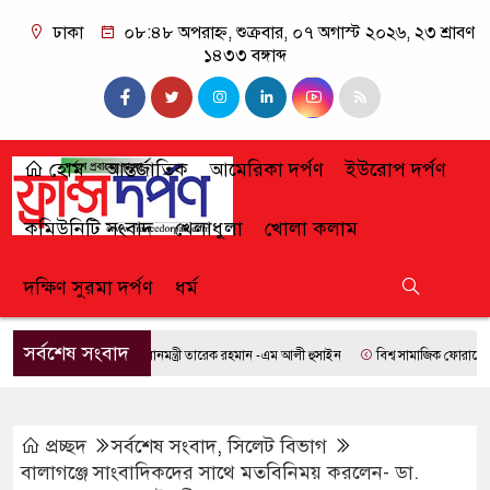
ঢাকা
০৮:৪৮ অপরাহ্ন, শুক্রবার, ০৭ অগাস্ট ২০২৬, ২৩ শ্রাবণ
১৪৩৩ বঙ্গাব্দ
হোম
আন্তর্জাতিক
আমেরিকা দর্পণ
ইউরোপ দর্পণ
কমিউনিটি সংবাদ
খেলাধুলা
খোলা কলাম
দক্ষিণ সুরমা দর্পণ
ধর্ম
সর্বশেষ সংবাদ
প্রধানমন্ত্রী তারেক রহমান -এম আলী হুসাইন
বিশ্ব সামাজিক ফোরামে যোগ দি
প্রচ্ছদ
সর্বশেষ সংবাদ
,
সিলেট বিভাগ
বালাগঞ্জে সাংবাদিকদের সাথে মতবিনিময় করলেন- ডা.