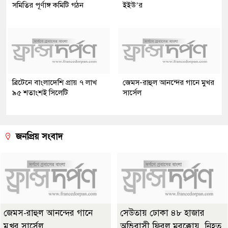
সমিতির পূর্ণাঙ্গ কমিটি গঠন
ইইউ’র
ব্রিটেনে বাংলাদেশি প্রায় ৭ লাখ
জেমস-রাহুল আনন্দের গানে মুখর
৯৫ শতাংশই সিলেটি
সার্সেল
জনপ্রিয় সংবাদ
জেমস-রাহুল আনন্দের গানে
সেউতায় ঢোকা ৪৮ হাজার
মুখর সার্সেল
অভিবাসী ফিরল মরক্কোয়, নিহত