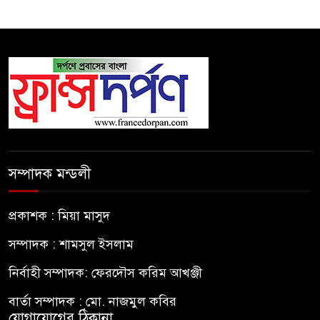
সম্পাদক মন্ডলী
প্রকাশক : মিয়া মাসুদ
সম্পাদক : শামসুল ইসলাম
নির্বাহী সম্পাদক: ফেরদৌস করিম আখঞ্জী
বার্তা সম্পাদক : মো. নাজমুল কবির
যোগাযোগের ঠিকানা