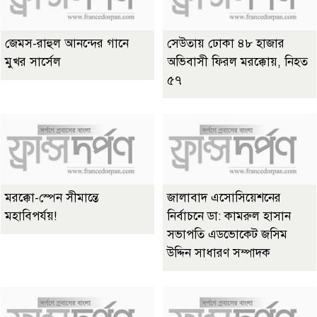
জেমস-রাহুল আনন্দের গানে
সেউতায় ঢোকা ৪৮ হাজার
মুখর সার্সেল
অভিবাসী ফিরল মরক্কোয়, নিহত
৫৭
মরক্কো-স্পেন সীমান্তে
জালাবাদ এসোসিয়েশনের
মহাবিপর্যয়!
নির্বাচনে ডা: কামরুল হাসান
সভাপতি এডভোকেট জসিম
উদ্দিন সাধারণ সম্পাদক