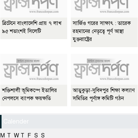
ব্রিটেনে বাংলাদেশি প্রায় ৭ লাখ
সার্জিও গরের সাক্ষাৎ : তারেক
৯৫ শতাংশই সিলেটি
রহমানের নেতৃত্বে পূর্ণ আস্থা
যুক্তরাষ্ট্রের
শক্তিশালী ভূমিকম্পে ইতালির
আতুকুড়া-সুবিদপুর শিক্ষা কল্যাণ
নেপলসে ব্যাপক ক্ষয়ক্ষতি
সমিতির পূর্ণাঙ্গ কমিটি গঠন
Calender
M
T
W
T
F
S
S