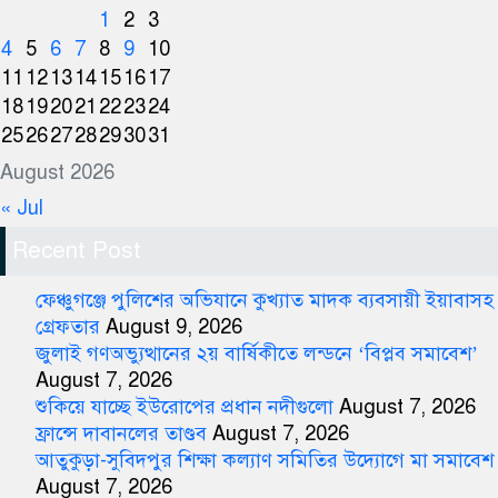
1
2
3
4
5
6
7
8
9
10
11
12
13
14
15
16
17
18
19
20
21
22
23
24
25
26
27
28
29
30
31
August 2026
« Jul
Recent Post
ফেঞ্চুগঞ্জে পুলিশের অভিযানে কুখ্যাত মাদক ব্যবসায়ী ইয়াবাসহ
গ্রেফতার
August 9, 2026
জুলাই গণঅভ্যুত্থানের ২য় বার্ষিকীতে লন্ডনে ‘বিপ্লব সমাবেশ’
August 7, 2026
শুকিয়ে যাচ্ছে ইউরোপের প্রধান নদীগুলো
August 7, 2026
ফ্রান্সে দাবানলের তাণ্ডব
August 7, 2026
আতুকুড়া-সুবিদপুর শিক্ষা কল্যাণ সমিতির উদ্যোগে মা সমাবেশ
August 7, 2026