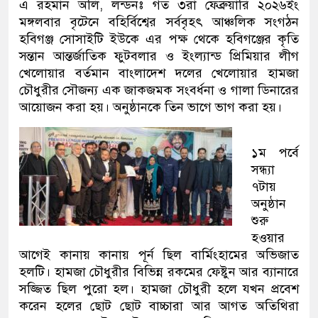
এ রহমান অলি, লন্ডনঃ গত ৩রা ফেব্রুয়ারি ২০২৬ইং
মঙ্গলবার বৃটেনে বহির্বিশ্বের সর্ববৃহৎ আঞ্চলিক সংগঠন
হবিগঞ্জ সোসাইটি ইউকে এর পক্ষ থেকে হবিগঞ্জের কৃতি
সন্তান আন্তর্জাতিক ফুটবলার ও ইংল‍্যান্ড প্রিমিয়ার লীগ
খেলোয়ার বর্তমান বাংলাদেশ দলের খেলোয়ার হামজা
চৌধুরীর সৌজন্য এক জাকজমক সংবর্ধনা ও গালা ডিনারের
আয়োজন করা হয়। অনুষ্ঠানকে তিন ভাগে ভাগ করা হয়।
১ম পর্বে
সন্ধ্যা
৭টায়
অনুষ্ঠান
শুরু
হওয়ার
আগেই কানায় কানায় পূর্ন ছিল বার্মিংহামের অভিজাত
হলটি। হামজা চৌধুরীর বিভিন্ন রকমের ফেষ্টুন আর ব্যানারে
সজ্জিত ছিল পুরো হল। হামজা চৌধুরী হলে যখন প্রবেশ
করেন হলের ছোট ছোট বাচ্চারা আর আগত অতিথিরা