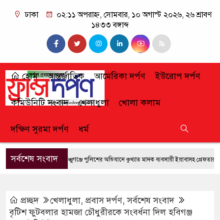
ঢাকা
০২:১১ অপরাহ্ন, সোমবার, ১০ অগাস্ট ২০২৬, ২৬ শ্রাবণ
১৪৩৩ বঙ্গাব্দ
হোম
আন্তর্জাতিক
আমেরিকা দর্পণ
ইউরোপ দর্পণ
কমিউনিটি সংবাদ
খেলাধুলা
খোলা কলাম
দক্ষিণ সুরমা দর্পণ
ধর্ম
সর্বশেষ সংবাদ
ফেঞ্চুগঞ্জে পুলিশের অভিযানে কুখ্যাত মাদক ব্যবসায়ী ইয়াবাসহ গ্রেফতার
জুলা
প্রচ্ছদ
খেলাধুলা
,
প্রবাস দর্পণ
,
সর্বশেষ সংবাদ
বৃটিশ ফুটবলার হামজা চৌধুরীরকে সংবর্ধনা দিল হবিগঞ্জ