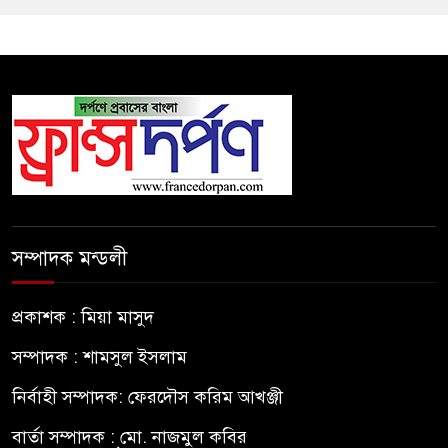
সম্পাদক মন্ডলী
প্রকাশক : মিয়া মাসুদ
সম্পাদক : শামসুল ইসলাম
নির্বাহী সম্পাদক: ফেরদৌস করিম আখঞ্জী
বার্তা সম্পাদক : মো. নাজমুল কবির