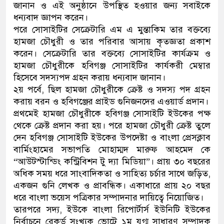
জানান ও এই অনুষ্ঠানে উপস্থিত হওয়ার জন্য সবাইকে
ধন্যবাদ জ্ঞাপন করেন।
পরে সোসাইটির সেক্রেটারি এম এ মুন্তাকিম তার বক্তব্যে
হামজা চৌধুরী ও তার পরিবার আসায় কৃতজ্ঞতা প্রকাশ
করেন। সেক্রেটারি তার বক্তব্যে সোসাইটির কার্যক্রম ও
হামজা চৌধুরীকে হবিগঞ্জ সোসাইটির কার্যকরী মেম্বার
হিসেবে সদস্যপদ গ্রহন করায় ধন্যবাদ জানান।
২য় পর্বে, ছিল হামজা চৌধুরীকে ক্রেষ্ট ও সদস্য পদ গ্রহন
করায় বরন ও হবিগঞ্জের প্রাইড গুনিজনদের এওয়ার্ড প্রদান।
প্রথমেই হামজা চৌধুরীকে হবিগঞ্জ সোসাইটি ইউকের পক্ষ
থেকে ক্রেষ্ট প্রদান করা হয়। পরে হামজা চৌধুরী ক্রেষ্ট তুলে
দেন হবিগঞ্জ সোসাইটি ইউকের উপদেষ্টা ও বাংলা প্রেসক্লাব
বার্মিংহামের সভাপতি মোহাম্মদ মারুফ আহমেদ কে
“আউটস্টান্ডিং কন্ট্রিবিশন টু দ্যা মিডিয়া”। প্রায় ৩০ বছরের
অধিক সময় ধরে সাংবাদিকতা ও সাহিত্য চর্চার সাথে জড়িত,
একজন গুনি লেখক ও প্রাবন্ধিক। একাধারে প্রায় ২০ বছর
ধরে বাংলা ভয়েস পত্রিকার সম্পাদনার দায়িত্বে নিয়োজিত।
তারপরে সদ্য, ইউকে বাংলা রিপোর্টার্স ইউনিটি ইউকের
নির্বাচনে রেকর্ড সংখ্যক ভোটে ১ম যুগ্ম সাধারণ সম্পাদক