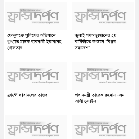
ফেঞ্চুগঞ্জে পুলিশের অভিযানে
জুলাই গণঅভ্যুত্থানের ২য়
কুখ্যাত মাদক ব্যবসায়ী ইয়াবাসহ
বার্ষিকীতে লন্ডনে ‘বিপ্লব
গ্রেফতার
সমাবেশ’
ফ্রান্সে দাবানলের তাণ্ডব
প্রধানমন্ত্রী তারেক রহমান -এম
আলী হুসাইন