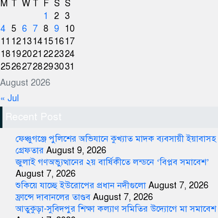
M
T
W
T
F
S
S
1
2
3
4
5
6
7
8
9
10
11
12
13
14
15
16
17
18
19
20
21
22
23
24
25
26
27
28
29
30
31
August 2026
« Jul
Recent Post
ফেঞ্চুগঞ্জে পুলিশের অভিযানে কুখ্যাত মাদক ব্যবসায়ী ইয়াবাসহ
গ্রেফতার
August 9, 2026
জুলাই গণঅভ্যুত্থানের ২য় বার্ষিকীতে লন্ডনে ‘বিপ্লব সমাবেশ’
August 7, 2026
শুকিয়ে যাচ্ছে ইউরোপের প্রধান নদীগুলো
August 7, 2026
ফ্রান্সে দাবানলের তাণ্ডব
August 7, 2026
আতুকুড়া-সুবিদপুর শিক্ষা কল্যাণ সমিতির উদ্যোগে মা সমাবেশ