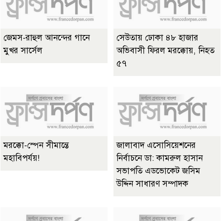
জেমস-রাহুল আনন্দের গানে
সেউতায় ঢোকা ৪৮ হাজার
মুখর সার্সেল
অভিবাসী ফিরল মরক্কোয়, নিহত
৫৭
মরক্কো-স্পেন সীমান্তে
জালাবাদ এসোসিয়েশনের
মহাবিপর্যয়!
নির্বাচনে ডা: কামরুল হাসান
সভাপতি এডভোকেট জসিম
উদ্দিন সাধারণ সম্পাদক