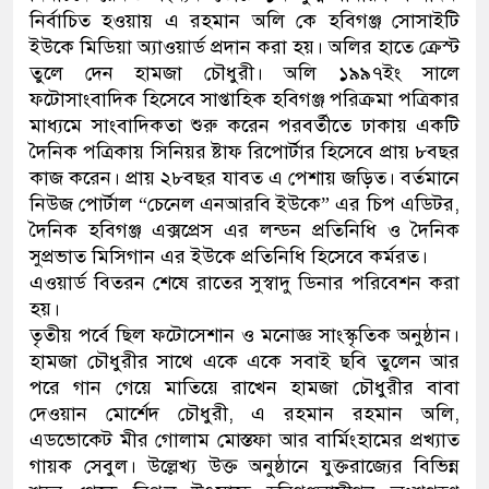
নির্বাচিত হওয়ায় এ রহমান অলি কে হবিগঞ্জ সোসাইটি
ইউকে মিডিয়া অ্যাওয়ার্ড প্রদান করা হয়। অলির হাতে ক্রেস্ট
তুলে দেন হামজা চৌধুরী। অলি ১৯৯৭ইং সালে
ফটোসাংবাদিক হিসেবে সাপ্তাহিক হবিগঞ্জ পরিক্রমা পত্রিকার
মাধ্যমে সাংবাদিকতা শুরু করেন পরবর্তীতে ঢাকায় একটি
দৈনিক পত্রিকায় সিনিয়র ষ্টাফ রিপোর্টার হিসেবে প্রায় ৮বছর
কাজ করেন। প্রায় ২৮বছর যাবত এ পেশায় জড়িত। বর্তমানে
নিউজ পোর্টাল “চেনেল এনআরবি ইউকে” এর চিপ এডিটর,
দৈনিক হবিগঞ্জ এক্সপ্রেস এর লন্ডন প্রতিনিধি ও দৈনিক
সুপ্রভাত মিসিগান এর ইউকে প্রতিনিধি হিসেবে কর্মরত।
এওয়ার্ড বিতরন শেষে রাতের সুস্বাদু ডিনার পরিবেশন করা
হয়।
তৃতীয় পর্বে ছিল ফটোসেশান ও মনোজ্ঞ সাংস্কৃতিক অনুষ্ঠান।
হামজা চৌধুরীর সাথে একে একে সবাই ছবি তুলেন আর
পরে গান গেয়ে মাতিয়ে রাখেন হামজা চৌধুরীর বাবা
দেওয়ান মোর্শেদ চৌধুরী, এ রহমান রহমান অলি,
এডভোকেট মীর গোলাম মোস্তফা আর বার্মিংহামের প্রখ্যাত
গায়ক সেবুল। উল্লেখ্য উক্ত অনুষ্ঠানে যুক্তরাজ্যের বিভিন্ন