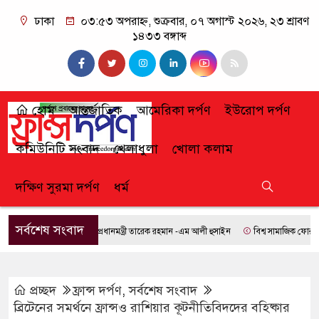
ঢাকা
০৩:৫৩ অপরাহ্ন, শুক্রবার, ০৭ অগাস্ট ২০২৬, ২৩ শ্রাবণ
১৪৩৩ বঙ্গাব্দ
হোম
আন্তর্জাতিক
আমেরিকা দর্পণ
ইউরোপ দর্পণ
কমিউনিটি সংবাদ
খেলাধুলা
খোলা কলাম
দক্ষিণ সুরমা দর্পণ
ধর্ম
সর্বশেষ সংবাদ
প্রধানমন্ত্রী তারেক রহমান -এম আলী হুসাইন
বিশ্ব সামাজিক ফোরামে যো
প্রচ্ছদ
ফ্রান্স দর্পণ
,
সর্বশেষ সংবাদ
ব্রিটেনের সমর্থনে ফ্রান্সও রাশিয়ার কূটনীতিবিদদের বহিষ্কার