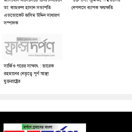
জালাবাদ এসোসিয়েশনের নির্বাচনে
শক্তিশালী ভূমিকম্পে ইতালির
ডা: কামরুল হাসান সভাপতি
নেপলসে ব্যাপক ক্ষয়ক্ষতি
এডভোকেট জসিম উদ্দিন সাধারণ
সম্পাদক
সার্জিও গরের সাক্ষাৎ : তারেক
রহমানের নেতৃত্বে পূর্ণ আস্থা
যুক্তরাষ্ট্রের