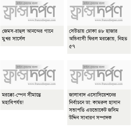
জেমস-রাহুল আনন্দের গানে
সেউতায় ঢোকা ৪৮ হাজার
মুখর সার্সেল
অভিবাসী ফিরল মরক্কোয়, নিহত
৫৭
মরক্কো-স্পেন সীমান্তে
জালাবাদ এসোসিয়েশনের
মহাবিপর্যয়!
নির্বাচনে ডা: কামরুল হাসান
সভাপতি এডভোকেট জসিম
উদ্দিন সাধারণ সম্পাদক