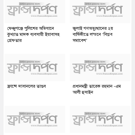
ফেঞ্চুগঞ্জে পুলিশের অভিযানে
জুলাই গণঅভ্যুত্থানের ২য়
কুখ্যাত মাদক ব্যবসায়ী ইয়াবাসহ
বার্ষিকীতে লন্ডনে ‘বিপ্লব
গ্রেফতার
সমাবেশ’
ফ্রান্সে দাবানলের তাণ্ডব
প্রধানমন্ত্রী তারেক রহমান -এম
আলী হুসাইন