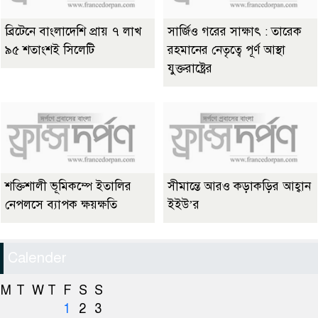
ব্রিটেনে বাংলাদেশি প্রায় ৭ লাখ
সার্জিও গরের সাক্ষাৎ : তারেক
৯৫ শতাংশই সিলেটি
রহমানের নেতৃত্বে পূর্ণ আস্থা
যুক্তরাষ্ট্রের
শক্তিশালী ভূমিকম্পে ইতালির
সীমান্তে আরও কড়াকড়ির আহ্বান
নেপলসে ব্যাপক ক্ষয়ক্ষতি
ইইউ’র
Calender
M
T
W
T
F
S
S
1
2
3