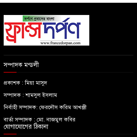
সম্পাদক মন্ডলী
প্রকাশক : মিয়া মাসুদ
সম্পাদক : শামসুল ইসলাম
নির্বাহী সম্পাদক: ফেরদৌস করিম আখঞ্জী
বার্তা সম্পাদক : মো. নাজমুল কবির
যোগাযোগের ঠিকানা