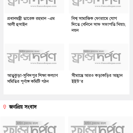
প্রধানমন্ত্রী তারেক রহমান -এম
বিশ্ব সামাজিক ফোরামে যোগ
আলী হুসাইন
দিতে বেনিনে সাফ সভাপতি খিয়াং
নয়ন
আতুকুড়া-সুবিদপুর শিক্ষা কল্যাণ
সীমান্তে আরও কড়াকড়ির আহ্বান
সমিতির পূর্ণাঙ্গ কমিটি গঠন
ইইউ’র
জনপ্রিয় সংবাদ