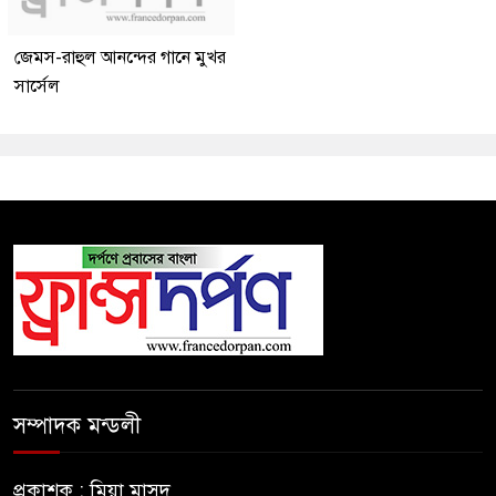
জেমস-রাহুল আনন্দের গানে মুখর
সার্সেল
সম্পাদক মন্ডলী
প্রকাশক : মিয়া মাসুদ