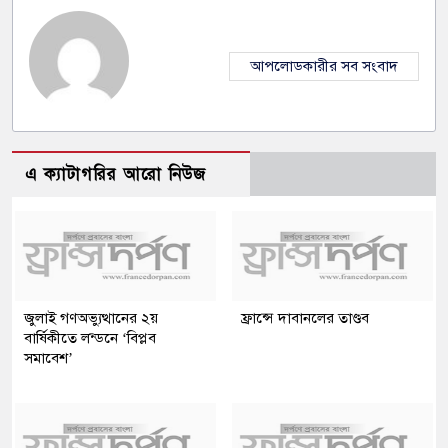
আপলোডকারীর সব সংবাদ
এ ক্যাটাগরির আরো নিউজ
জুলাই গণঅভ্যুত্থানের ২য়
ফ্রান্সে দাবানলের তাণ্ডব
বার্ষিকীতে লন্ডনে ‘বিপ্লব
সমাবেশ’