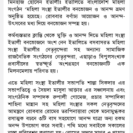
মিনহাজ হোসেন ইতালীঃ ইতালিতে বাংলাদেশি মহিলা
সংগঠন ‘মহিলা সংস্থা ইতালীর বনভোজন ও আনন্দ ভ্রমণ
অনুষ্ঠিত হয়েছে। রোববার বর্ণাঢ্য আয়োজন ও আনন্দ-
উৎসবের মধ্য দিয়ে বনভোজন সম্পন্ন হয়।
কর্মব্যস্ততার ক্লান্তি থেকে মুক্তি ও আনন্দ দিতে মহিলা সংস্থা
ইতালী বনভোজনে অংশ নেন ইতালিতে বসবাসরত মহিলা
সংস্থা ইতালীর নেতৃবৃন্দেরা সহ অন্যান্য সামাজিক
রাজনৈতিক সংগঠনের নেতৃবৃন্দরা, এছাড়াও বিপুলসংখ্যক
প্রবাসীদের স্বতস্ফূর্ত অংশগ্রহণে বনভোজনটি এক
মিলনমেলায় পরিণত হয়।
এতে মহিলা সংস্থা ইতালীর সভাপতি শান্তা সিকদার এর
সভাপতিত্বে ও সৈয়দা মাসুদা আক্তার এর সঞ্চালনায় এবং
সাংগঠনিক সম্পাদক রুপালী গোমেজ, প্রচার সম্পাদিকা
শাহিনা মান্নান সহ মহিলা সংস্থার সকল নেতৃবৃন্দদের
আমন্ত্রণে রোববার রোমের তরপিনাত্তারা থেকে মনোমুগ্ধকর
রসাত্মক বচনে ৩টি বাস সহযোগে আনন্দ যাত্রা অন্য রকম
অনন্দ উপভোগ করে সবাই। পথি মধ্যে সবাইকে সকালের
নাস্তা পরিবেশন করানো হয়। রোমের অদূরে সাগর ও পাহাড়