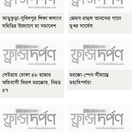
আতুকুড়া-সুবিদপুর শিক্ষা কল্যাণ
জেমস-রাহুল আনন্দের গানে
সমিতির উদ্যোগে মা সমাবেশ
মুখর সার্সেল
সেউতায় ঢোকা ৪৮ হাজার
মরক্কো-স্পেন সীমান্তে
অভিবাসী ফিরল মরক্কোয়, নিহত
মহাবিপর্যয়!
৫৭