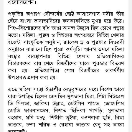
এসোসিয়েশন।
প্রকৃতির অপরূপ সৌন্দর্যের ছোট্ট কাসালেগাস নদীর তীর
ঘেঁষে বাংলা ভাষাভাষিদের কলকাকলিতে মুখর হয়ে উঠে।
শিশু–কিশোরদের বাঁধ ভাঙা আনন্দ উচ্ছ্বাস ছিল চোখে পড়ার
মতো। মহিলা, পুরুষ ও শিশুদের অংশগ্রহণে বিভিন্ন খেলার
ইভেন্ট, সাংস্কৃতিক অনুষ্ঠান, র‌্যাফেল ড্র ও পুরস্কার বিতরণী
অনুষ্ঠানে সাজানো ছিল পুরো কর্মসূচি। আনন্দ ভ্রমণে মহিলা
সংস্থার ব্যবস্থাপনায় বিভিন্ন খেলায় প্রতিযোগিদের
বিচারকদের রায় শেষে বিজয়ীদের মাঝে পুরস্কার বিতরণ
করা হয়। প্রতিযোগিতা শেষে বিজয়ীদের আকর্ষণীয়
উপহারও প্রদান করা হয়।
এতে মহিলা সংস্থা ইতালীর নেতৃবৃন্দদের মধ্যে বিশেষ ভাবে
যারা উপস্থিত ছিলেন জেসমিন সুলতানা মিরা, লিটা মিউরেল
ডি সিলভা, জাকিয়া উল্লাহ, জেটলিন পান্ডে, জোসেলিম
জোডি ফারনানডেস, নিশাত ছিদ্দিকা পাপড়ি, সুলতানা
রহমান, মনি মন্জু, শিউলি ভূইয়া, রওশনারা মুন্নি, রিমা
আক্তার, চম্পা শরিফ ও রেহানা আক্তার রেনু সহ আরো
অনেকেই।