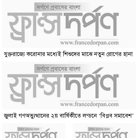
যুক্তরাজ্যে করোনার মধ্যেই শিশুদের মাঝে নতুন রোগের হানা
জুলাই গণঅভ্যুত্থানের ২য় বার্ষিকীতে লন্ডনে ‘বিপ্লব সমাবেশ’