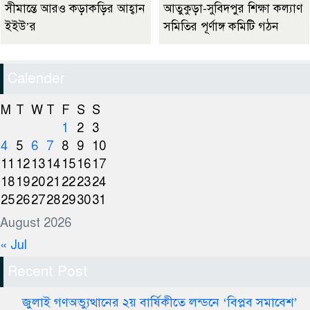
সীমান্তে আরও কড়াকড়ির আহ্বান
আতুকুড়া-সুবিদপুর শিক্ষা কল্যাণ
ইইউ’র
সমিতির পূর্ণাঙ্গ কমিটি গঠন
Calender
M
T
W
T
F
S
S
1
2
3
4
5
6
7
8
9
10
11
12
13
14
15
16
17
18
19
20
21
22
23
24
25
26
27
28
29
30
31
August 2026
« Jul
Recent Post
জুলাই গণঅভ্যুত্থানের ২য় বার্ষিকীতে লন্ডনে ‘বিপ্লব সমাবেশ’