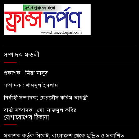
সম্পাদক মন্ডলী
প্রকাশক : মিয়া মাসুদ
সম্পাদক : শামসুল ইসলাম
নির্বাহী সম্পাদক: ফেরদৌস করিম আখঞ্জী
বার্তা সম্পাদক : মো. নাজমুল কবির
যোগাযোগের ঠিকানা
প্রকাশক কর্তৃক সিলেট, বাংলাদেশ থেকে মুদ্রিত ও প্রকাশিত