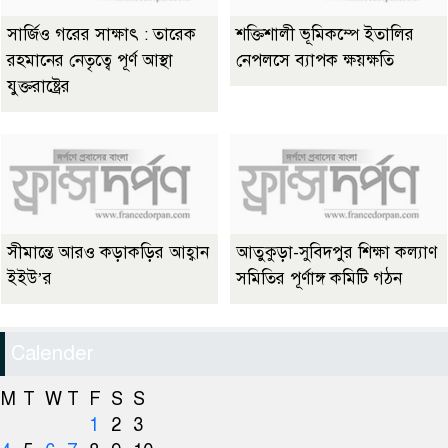
সার্জিও গরের সাক্ষাৎ : তারেক
শক্তিশালী ভূমিকম্পে ইতালির
রহমানের নেতৃত্বে পূর্ণ আস্থা
নেপলসে ব্যাপক ক্ষয়ক্ষতি
যুক্তরাষ্ট্রের
সীমান্তে আরও কড়াকড়ির আহ্বান
আতুকুড়া-সুবিদপুর শিক্ষা কল্যাণ
ইইউ’র
সমিতির পূর্ণাঙ্গ কমিটি গঠন
Calender
M
T
W
T
F
S
S
1
2
3