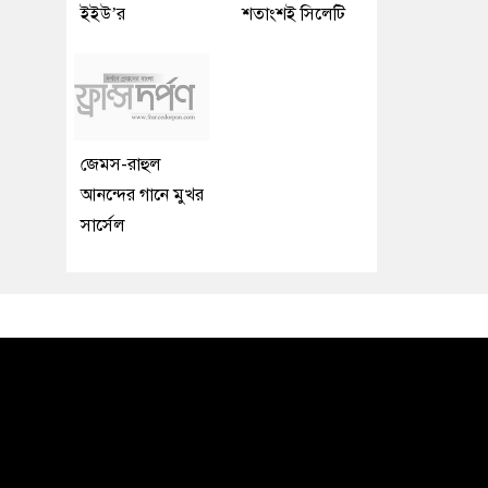
ইইউ’র
শতাংশই সিলেটি
জেমস-রাহুল
আনন্দের গানে মুখর
সার্সেল