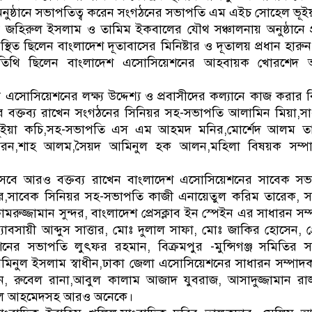
অনুষ্ঠানে সভাপতিত্ব করেন সংগঠনের সভাপতি এম এইচ সোহেল ভূই
জহিরুল ইসলাম ও তামিম ইকবালের যৌথ সঞ্চালনায় অনুষ্ঠানে প
্থিত ছিলেন বাংলাদেশ দূতাবাসের মিনিষ্টার ও দূতালয় প্রধান হার
তিথি ছিলেন বাংলাদেশ এসোসিয়েশনের আহবায়ক খোরশেদ
 এসোসিয়েশনের লক্ষ্য উদ্দেশ্য ও প্রবাসীদের কল্যানে কাজ করার বি
্ত করে বক্তব্য রাখেন সংগঠনের সিনিয়র সহ-সভাপতি আলামিন মিয়া,স
 ভূইয়া কচি,সহ-সভাপতি এস এম আহমদ মনির,মোর্শেদ আলম তা
কিরন,শাহ আলম,সৈয়দ আমিনুল হক আলন,মহিলা বিষয়ক সম্পা
সেবে আরও বক্তব্য রাখেন বাংলাদেশ এসোসিয়েশনের সাবেক সভ
ির,সাবেক সিনিয়র সহ-সভাপতি কাজী এনায়েতুল করিম তারেক, 
মরুজ্জামান সুন্দর, বাংলাদেশ প্রেসক্লাব ইন স্পেইন এর সাধারন সম
ব্যাবসায়ী আব্দুস সাত্তার, মোঃ দুলাল সাফা, মোঃ জাকির হোসেন, গ্
ের সভাপতি লুৎফর রহমান, বিক্রমপুর -মুন্সিগঞ্জ সমিতির 
মমিনুল ইসলাম স্বাধীন,ঢাকা জেলা এসোসিয়েশনের সাধারন সম্পা
ন, রুবেল রানা,আবুল কালাম আজাদ যুবরাজ, আসাদুজ্জামান রাজ
াল আহমেদসহ আরও অনেকে।