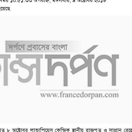
য় ১০:৫১:৩৩ অপরাহ্ন, মঙ্গলবার, ৯ অক্টোবর ২০১৮
য়েছে
 গত ৮ অক্টোবর লাভাপিয়েস কেন্দ্রিক স্থানীয় রাজপুত ও সাপ্রান রেস্ত