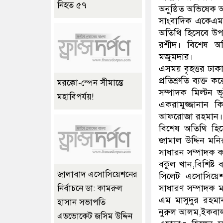
নিহত ৫৭
অনুষ্ঠিত অভিষেক 
সাংবাদিক একেএম 
অতিথি হিসেবে উপস
রশীদ। বিশেষ অ
মজুমদার।
এসময় বৃহত্তর ঢাকা
প্রতিশ্রুতি ব্যক
মরক্কো-স্পেন সীমান্তে
সম্পাদক মিল্টন
মহাবিপর্যয়!
একরামুজ্জানান 
আফরোজা রহমান।
বিশেষ অতিথি হি
জামাল উদ্দিন মন
সাধারন সম্পাদক কা
বকুল খান,বিশিষ্ট 
জালাবাদ এসোসিয়েশনের
সিলেট এসোসিয়েশন
সাধারণ সম্পাদক 
নির্বাচনে ডা: কামরুল
এম মাসুদুর রহমা
হাসান সভাপতি
নুরুল আলম,ইকব
এডভোকেট জসিম উদ্দিন