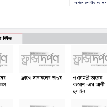
আপলোডকারীর সব সংব
ো নিউজ
ানের
ফ্রান্সে দাবানলের তাণ্ডব
প্রধানমন্ত্রী তারেক
্ডনে
রহমান -এম আলী
হুসাইন