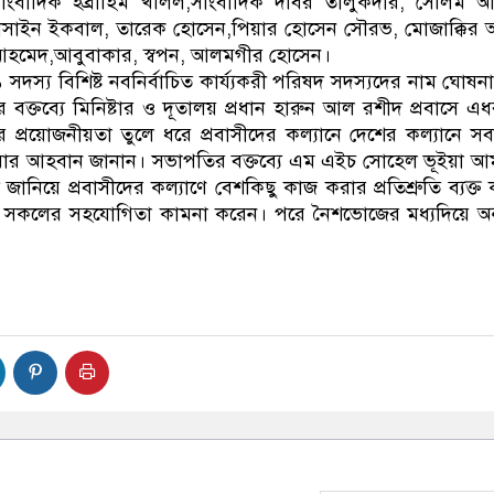
াংবাদিক ইব্রাহিম খলিল,সাংবাদিক দবির তালুকদার, সেলিম আ
হোসাইন ইকবাল, তারেক হোসেন,পিয়ার হোসেন সৌরভ, মোজাক্কির আ
 আহমেদ,আবুবাকার, স্বপন, আলমগীর হোসেন।
 সদস্য বিশিষ্ট নবনির্বাচিত কার্য্যকরী পরিষদ সদস্যদের নাম ঘোষন
 বক্তব্যে মিনিষ্টার ও দূতালয় প্রধান হারুন আল রশীদ প্রবাসে এ
প্রয়োজনীয়তা তুলে ধরে প্রবাসীদের কল্যানে দেশের কল্যানে স
র আহবান জানান। সভাপতির বক্তব্যে এম এইচ সোহেল ভূইয়া আমন্
জানিয়ে প্রবাসীদের কল্যাণে বেশকিছু কাজ করার প্রতিশ্রুতি ব্যক্ত
নে সকলের সহযোগিতা কামনা করেন। পরে নৈশভোজের মধ্যদিয়ে অনু