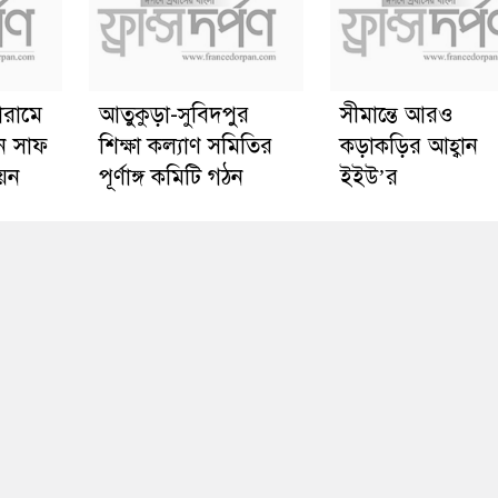
োরামে
আতুকুড়া-সুবিদপুর
সীমান্তে আরও
ে সাফ
শিক্ষা কল্যাণ সমিতির
কড়াকড়ির আহ্বান
য়ন
পূর্ণাঙ্গ কমিটি গঠন
ইইউ’র