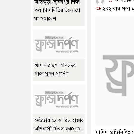
আপডেট সম
আতুকুড়া-সুবিদপুর শিক্ষা
২৪২ বার পড়া হ
কল্যাণ সমিতির উদ্যোগে
মা সমাবেশ
জেমস-রাহুল আনন্দের
গানে মুখর সার্সেল
সেউতায় ঢোকা ৪৮ হাজার
অভিবাসী ফিরল মরক্কোয়,
মাদ্রিদ প্রতিনিধিঃ