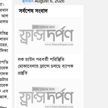
হুসাইন
August 6, 2026
য়া।
্রধান
সর্বশেষ সংবাদ
ুন আল
 আলম
ভিন্ন
াধারন
হের,
দিকা
লক ডাউন পরবর্তী পরিস্থিতি
াপতি
মোকাবেলায় ফ্রান্সে চলছে ব্যাপক
সাবেক
প্রস্তুতি
্পাদক
রেটার
সাবেক
দক এস
্জাক,