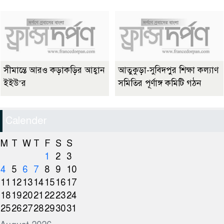
সীমান্তে আরও কড়াকড়ির আহ্বান
আতুকুড়া-সুবিদপুর শিক্ষা কল্যাণ
ইইউ’র
সমিতির পূর্ণাঙ্গ কমিটি গঠন
Calender
M
T
W
T
F
S
S
1
2
3
4
5
6
7
8
9
10
11
12
13
14
15
16
17
18
19
20
21
22
23
24
25
26
27
28
29
30
31