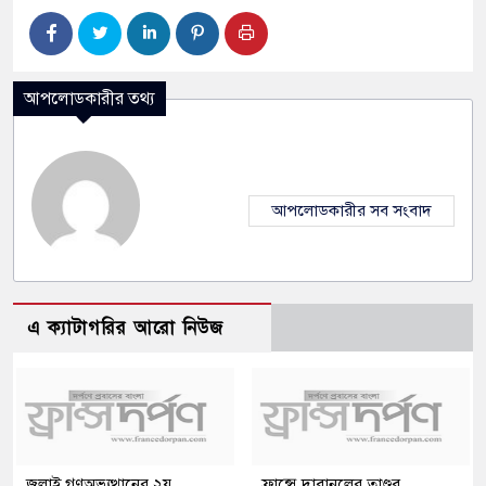
আপলোডকারীর তথ্য
আপলোডকারীর সব সংবাদ
এ ক্যাটাগরির আরো নিউজ
জুলাই গণঅভ্যুত্থানের ২য়
ফ্রান্সে দাবানলের তাণ্ডব