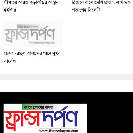
সীমান্তে আরও কড়াকড়ির আহ্বান
ব্রিটেনে বাংলাদেশি প্রায় ৭ লাখ ৯৫
ইইউ’র
শতাংশই সিলেটি
জেমস-রাহুল আনন্দের গানে মুখর
সার্সেল