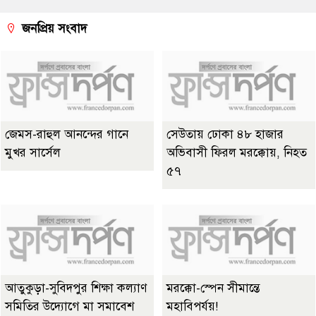
জনপ্রিয় সংবাদ
জেমস-রাহুল আনন্দের গানে
সেউতায় ঢোকা ৪৮ হাজার
মুখর সার্সেল
অভিবাসী ফিরল মরক্কোয়, নিহত
৫৭
আতুকুড়া-সুবিদপুর শিক্ষা কল্যাণ
মরক্কো-স্পেন সীমান্তে
সমিতির উদ্যোগে মা সমাবেশ
মহাবিপর্যয়!