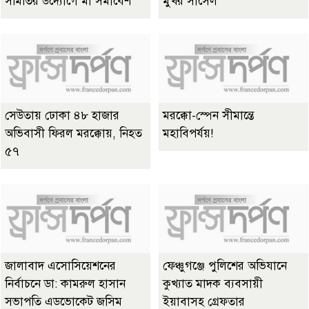
সমিতির উদ্যোগে মা সমাবেশ
মুখর সার্সেল
সেউতায় ঢোকা ৪৮ হাজার
মরক্কো-স্পেন সীমান্তে
অভিবাসী ফিরল মরক্কোয়, নিহত
মহাবিপর্যয়!
৫৭
জালাবাদ এসোসিয়েশনের
ফেঞ্চুগঞ্জে পুলিশের অভিযানে
নির্বাচনে ডা: কামরুল হাসান
কুখ্যাত মাদক ব্যবসায়ী
সভাপতি এডভোকেট জসিম
ইয়াবাসহ গ্রেফতার