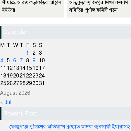
সীমান্তে আরও কড়াকড়ির আহ্বান
আতুকুড়া-সুবিদপুর শিক্ষা কল্যাণ
ইইউ’র
সমিতির পূর্ণাঙ্গ কমিটি গঠন
Calender
M
T
W
T
F
S
S
1
2
3
4
5
6
7
8
9
10
11
12
13
14
15
16
17
18
19
20
21
22
23
24
25
26
27
28
29
30
31
August 2026
« Jul
Recent Post
ফেঞ্চুগঞ্জে পুলিশের অভিযানে কুখ্যাত মাদক ব্যবসায়ী ইয়াবাসহ