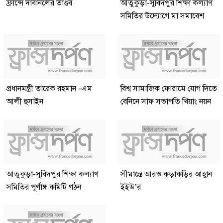
ফ্রান্সে দাবানলের তাণ্ডব
আতুকুড়া-সুবিদপুর শিক্ষা কল্যাণ
সমিতির উদ্যোগে মা সমাবেশ
প্রধানমন্ত্রী তারেক রহমান -এম
বিশ্ব সামাজিক ফোরামে যোগ দিতে
আলী হুসাইন
বেনিনে সাফ সভাপতি খিয়াং নয়ন
আতুকুড়া-সুবিদপুর শিক্ষা কল্যাণ
সীমান্তে আরও কড়াকড়ির আহ্বান
সমিতির পূর্ণাঙ্গ কমিটি গঠন
ইইউ’র