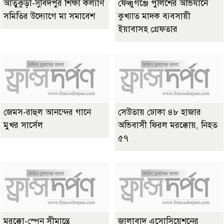
আতুকুড়া-সুবিদপুর শিক্ষা কল্যাণ
ফেঞ্চুগঞ্জে পুলিশের অভিযানে
সমিতির উদ্যোগে মা সমাবেশ
কুখ্যাত মাদক ব্যবসায়ী
ইয়াবাসহ গ্রেফতার
জেমস-রাহুল আনন্দের গানে
সেউতায় ঢোকা ৪৮ হাজার
মুখর সার্সেল
অভিবাসী ফিরল মরক্কোয়, নিহত
৫৭
মরক্কো-স্পেন সীমান্তে
জালাবাদ এসোসিয়েশনের