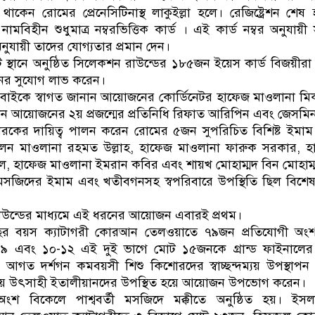
থাকেন রোমের প্রেনেসিটিনাস্থ লাকুইল্লা হলে। রেজিষ্ট্রেশন শেষ
মবিহীন শুধুমাত্র নম্বরভিত্তিক কার্ড । এই কার্ড নম্বর অনুযায়
নুযায়ী তাদের যোগ্যতার প্রমান দেন।
স্থানে অনুষ্ঠিত সিলেকশন রাউন্ডের ১৮৫জন ইয়েস কার্ড বিজয়ীরা
নের সুযোগ লাভ করেন।
ে সবাইকে স্বাগত জানান আয়োজনের কোর্ডিনেটর হাফেজ মাওলানা ম
েন আয়োজনের ২য় প্রজন্মের প্রতিনিধি রিফাত আরিপিন এবং জেসমি
ারকের দায়িত্ব পালন করেন রোমের ৫জন সুপরিচিত বিশিষ্ট ইমা
েন মাওলানা রহমত উল্লাহ, হাফেজ মাওলানা ফারুক সরকার, হ
ল, হাফেজ মাওলানা ইমরান কবির এবং শায়খ মোহাম্মদ বিন মোহাম্
মসজিদের ইমাম এবং খতীবগনসহ স্বপরিবারে উপস্থিতি ছিল বিশে
উন্ডের মাধ্যমে এই ধরনের আয়োজন এবারই প্রথম।
২বছর বয়স ক্যাটাগরী কোরআন তেলওয়াতে ৭৯জন প্রতিযোগী অংশগ
-৯ এবং ১০-১২ এই দুই ভাগে মোট ১৫জনকে গ্রান্ড ফাইনালের 
। আগত দর্শগন কমবয়সী শিশু কিশোরদের স্বাচ্ছন্দম্যয় উপস্থাপন
য় উৎসাহী ইতালীয়ানদের উপস্থিত হয়ে আয়োজন উপভোগ করেন।
 বিকেলে পাশ্ববর্তী মসজিদে মক্কীতে অনুষ্ঠিত হয়। ইসল