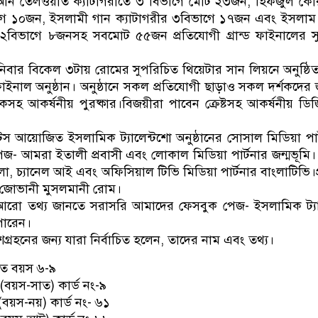
োরআন তেলওয়াত ক্যাটাগরীতে ৩ বিভাগে মোট ২৩জন, হিফজুল ক
াগে ১০জন, ইসলামী গান ক্যাটাগরীর ৩বিভাগে ১৭জন এবং ইসলাম
ীর ২বিভাগে ৮জনসহ সবমোট ৫৫জন প্রতিযোগী গ্রান্ড ফাইনালের 
বার বিকেল ৩টায় রোমের সুপরিচিত থিয়েটার সান লিয়নে অনুষ্ঠি
াইনাল অনুষ্ঠান। অনুষ্ঠানে সকল প্রতিযোগী ছাড়াও সকল দর্শকদের 
কসহ আকর্ষনীয় পুরষ্কার।বিজয়ীরা পাবেন ক্রেষ্টসহ আকর্ষনীয় ডি
ন্টস আয়োজিত ইসলামিক ট্যালেন্টশো অনুষ্ঠানের সোসাল মিডিয়া পার
েজ- আমরা ইতালী প্রবাসী এবং লোকাল মিডিয়া পার্টনার জন্মভূমি।
া, চ্যানেল আই এবং অফিসিয়াল টিভি মিডিয়া পার্টনার বাংলাটিভি।প
জোভানী মুসলমানী রোম।
আরো তথ্য জানতে সরাসরি আমাদের ফেসবুক পেজ- ইসলামিক ট্যা
পারেন।
শগ্রহনের জন্য যারা নির্বাচিত হলেন, তাদের নাম এবং তথ্য।
ে বয়স ৬-৯
(বয়স-সাত) কার্ড নং-৯
(বয়স-নয়) কার্ড নং- ৬১