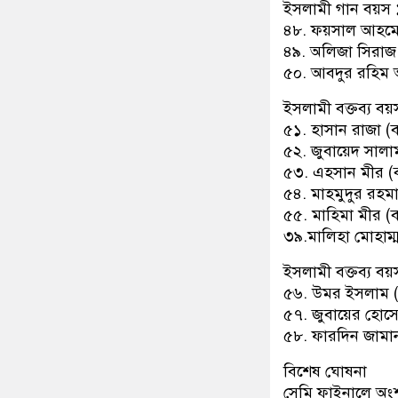
ইসলামী গান বয়স
৪৮. ফয়সাল আহমেদ
৪৯. অলিজা সিরাজ 
৫০. আবদুর রহিম 
ইসলামী বক্তব্য ব
৫১. হাসান রাজা (
৫২. জুবায়েদ সালা
৫৩. এহসান মীর (ব
৫৪. মাহমুদুর রহম
৫৫. মাহিমা মীর (
৩৯.মালিহা মোহাম্
ইসলামী বক্তব্য ব
৫৬. উমর ইসলাম (
৫৭. জুবায়ের হোসে
৫৮. ফারদিন জামান
বিশেষ ঘোষনা
সেমি ফাইনালে অংশগ