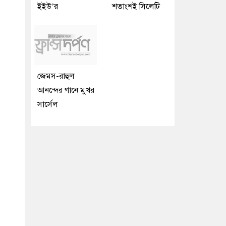
ইইউ’র
শতাংশই সিলেটি
জেমস-রাহুল
আনন্দের গানে মুখর
সার্সেল