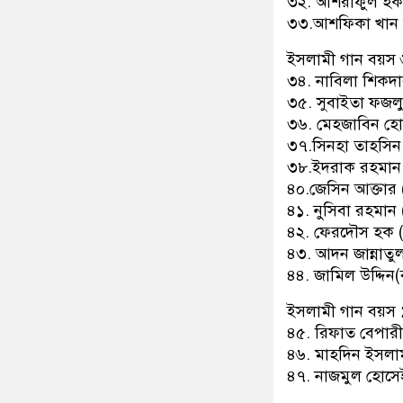
৩২. আশরাফুল হক 
৩৩.আশফিকা খান ত
ইসলামী গান বয়স 
৩৪. নাবিলা শিকদা
৩৫. সুবাইতা ফজলু
৩৬. মেহজাবিন হো
৩৭.সিনহা তাহসিন 
৩৮.ইদরাক রহমান ম
৪০.জেসিন আক্তার 
৪১. নুসিবা রহমান
৪২. ফেরদৌস হক (
৪৩. আদন জান্নাতু
৪৪. জামিল উদ্দিন(
ইসলামী গান বয়স
৪৫. রিফাত বেপারী
৪৬. মাহদিন ইসলাম
৪৭. নাজমুল হোসেই