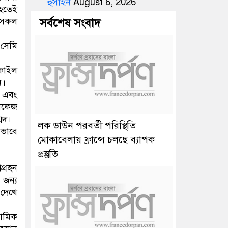
হুসাইন
August 6, 2026
 হতেই
ী সকল
সর্বশেষ সংবাদ
 সেমি
িকাইল
ন।
ম এবং
াফেজ
মদ।
লক ডাউন পরবর্তী পরিস্থিতি
ষভাবে
মোকাবেলায় ফ্রান্সে চলছে ব্যাপক
প্রস্তুতি
্রহন
জন্য
 দেখে
ামিক