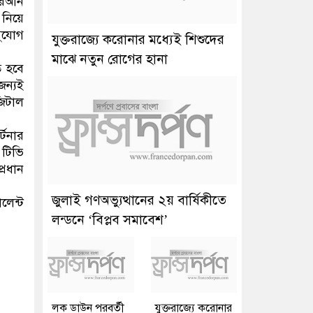
োরআন
 নিয়ে
সুযোগ
যুক্তরাজ্যে করোনার মধ্যেই শিশুদের
মাঝে নতুন রোগের হানা
ত হবে
জন্যই
জিটাল
্টনার
 টিভি
্রধান
জুলাই গণঅভ্যুত্থানের ২য় বার্ষিকীতে
লেন্ট
লন্ডনে ‘বিপ্লব সমাবেশ’
লক ডাউন পরবর্তী
যুক্তরাজ্যে করোনার