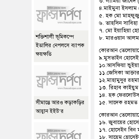
৩. লামিয়া জাবেদ 
৪.মাইমুনা ইসলাম 
৫. হক মো মাহফুজু
৬. তাহসিন সাবিহা
৭. মো ইয়াহিয়া হো
শক্তিশালী ভূমিকম্পে
৮. মারওয়ান আলম 
ইতালির নেপলসে ব্যাপক
কোরআন তেলোয়াত
ক্ষয়ক্ষতি
৯.মুসতাইন হোসেইন
১০.আসফিয়া ভুইয়া 
১১.জেসিকা আক্তার
১২.মাহামুদুর রহম
১৩. রিহাব কাইয়ুম
১৪. হক ফেরদোউস
১৫. সাদেক রহমত 
সীমান্তে আরও কড়াকড়ির
আহ্বান ইইউ’র
কোরআন তেলোয়াত
১৬. জুবায়ের হোসে
১৭. হোসেইন বিন ম
১৮. সায়েম হোসেইন