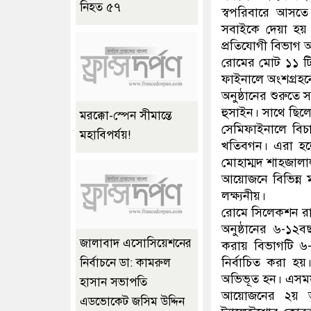
নিহত ৫৭
স্বপরিবারে আসতে 
সবাইকে দেয়া হয় না
প্রতিযোগী বিভাগ অ
রোমের মোট ১১ টি 
ফাইনালে অংশগ্রহ
অনুষ্ঠানের শুরুত
হুসাইন। সাথে ছিল
মরক্কো-স্পেন সীমান্তে
সেমিফাইনালে বিচ
মহাবিপর্যয়!
খতিবগন। এরা হল
মোহাম্মদ শাহজালা
আয়োজনে বিভিন্ন 
লক্ষ্যনীয়।
রোমে সিলেকশন রা
অনুষ্ঠানের ৬-১
জালাবাদ এসোসিয়েশনের
করায় বিভাগটি ৬
নির্বাচিত করা হয়
নির্বাচনে ডা: কামরুল
অভিভূত হন। এসম
হাসান সভাপতি
আয়োজনের ২য় অংশ
এডভোকেট জসিম উদ্দিন