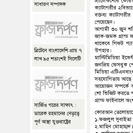
ট্যালেন্টশোর ক
সাধারণ সম্পাদক
ক্যাটাগরীর ২বিভ
বক্তব্য ক্যাটাগর
পেয়েছেন।
আগামী ৩০ জুন শনি
জাক-জমক গ্রান্ড ফ
থাকেবে গিফট প্যা
উপহার।
ব্রিটেনে বাংলাদেশি প্রায় ৭
মাল্টিমিডিয়া ইভে
লাখ ৯৫ শতাংশই সিলেটি
জনপ্রিয় ফেসবুক প
মিডিয়া এটিএনবাংল
সহযোগিতায় আছে 
আয়োজন সম্পর্কে 
শো ভিজিট করতে 
গ্রান্ড ফাইনালে অং
সার্জিও গরের সাক্ষাৎ :
কোরআন তেলোয়াত
তারেক রহমানের নেতৃত্বে
১.ফজলুল সুবাইতা 
পূর্ণ আস্থা যুক্তরাষ্ট্রের
২.মাহিন মোহাম্মদ 