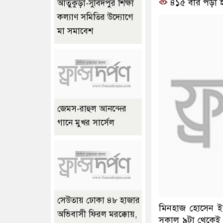
৪১৫ বার পড়া 
আতুকুড়া-সুবিদপুর শিক্ষা
কল্যাণ সমিতির উদ্যোগে
মা সমাবেশ
জেমস-রাহুল আনন্দের
গানে মুখর সার্সেল
সেউতায় ঢোকা ৪৮ হাজার
মিনহাজ হোসেন ইত
অভিবাসী ফিরল মরক্কোয়,
সকাল ৯টা থেকেই র