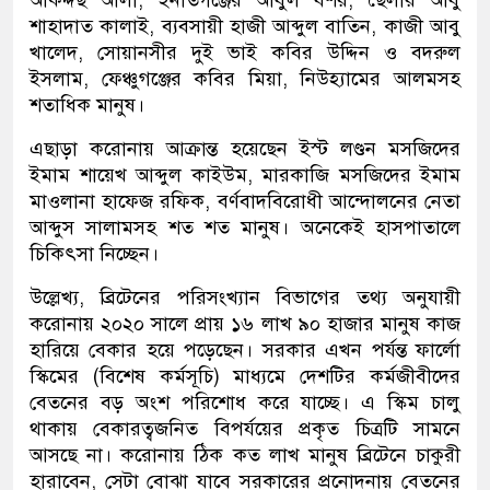
আকদ্দছ আলী, ইনাতগঞ্জের আবুল বশর, ছৈলার আবু
শাহাদাত কালাই, ব্যবসায়ী হাজী আব্দুল বাতিন, কাজী আবু
খালেদ, সোয়ানসীর দুই ভাই কবির উদ্দিন ও বদরুল
ইসলাম, ফেঞ্চুগঞ্জের কবির মিয়া, নিউহ্যামের আলমসহ
শতাধিক মানুষ।
এছাড়া করোনায় আক্রান্ত হয়েছেন ইস্ট লণ্ডন মসজিদের
ইমাম শায়েখ আব্দুল কাইউম, মারকাজি মসজিদের ইমাম
মাওলানা হাফেজ রফিক, বর্ণবাদবিরোধী আন্দোলনের নেতা
আব্দুস সালামসহ শত শত মানুষ। অনেকেই হাসপাতালে
চিকিৎসা নিচ্ছেন।
উল্লেখ্য, ‌ব্রিটে‌নের প‌রিসংখ‌্যান বিভা‌গের তথ‌্য অনুযায়ী
ক‌রোনায় ২০২০ সা‌লে প্রায় ১৬ লাখ ৯০ হাজার মানুষ কাজ
হারিয়ে বেকার হয়ে পড়েছেন। স‌রকার এখন পর্যন্ত ফা‌র্লো
স্কি‌মের (বিশেষ কর্মসূচি) মাধ‌্যমে দেশ‌টির কর্মজীব‌ীদের
বেত‌নের বড় অংশ‌ প‌রি‌শোধ ক‌রে যাচ্ছে।‌ এ স্কিম চালু
থাকায় বেকারত্বজ‌নিত বিপর্যয়ের প্রকৃত চিত্রটি সাম‌নে
আসছে না। ক‌রোনায় ঠিক কত লাখ মানুষ ব্রিটে‌নে চাকুরী
হারা‌বেন, সেটা বোঝা যা‌বে সরকারের প্রনোদনায় বেত‌নের