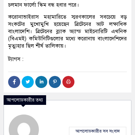
চলমান ফা‌র্লো স্কিম বন্ধ হবার প‌রে।
ক‌রোনাভাইরাস মহামা‌রি‌তে স্মরণকা‌লের সব‌চে‌য়ে বড়
সংক‌টের মু‌খোমু‌খি হয়েছেন ব্রিটেনের আট লক্ষাধিক
বাংলা‌দেশি। ব্রিটে‌নের ব্ল‌্যাক অ্যান্ড মাইনোরিটি এথ‌নিক
(বিএমই) কমিউনিটিগুলোর ম‌ধ্যে ক‌রোনায় বাংলা‌দেশি‌দের
মৃত‌্যুহার ছিল শীর্ষ তা‌লিকায়।
ট্যাগস :
আপলোডকারীর তথ্য
আপলোডকারীর সব সংবাদ