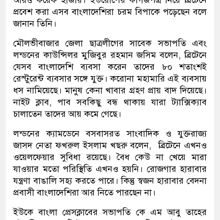
আরও কয়েক হাজার। ইউরোপের কাগজপত্র নিয়ে ব্রিটেনে
প্রবেশ করা এসব বাংলাদেশিরা চরম বিপাকে পড়েছেন বলে
জানান তিনি।
মৌ‌লভীবাজার জেলা ছাত্রলী‌গের সা‌বেক সভাপ‌তি এবং
লন্ডনের কাউন্সিলর মুজিবুর রহমান জসিম বলেন, ব্রিটেনে
যেসব বাংলাদেশি ব্যবসা করেন তাদের ৮০ শতাংশই
রেস্টুরেন্ট ব্যবসার সঙ্গে যুক্ত। করোনা মহামারি এই ব্যবসায়
ধস নামিয়েছে। মানুষ কেনা খাবার গ্রহণ প্রায় বাদ দিয়েছে।
নাইট ক্লাব, পাব সবকিছু বন্ধ থাকায় যারা ট্যাক্সিক্যাব
চালাতেন তাদের আয় কমে গেছে।
লন্ড‌নের ক‌্যাম‌ডে‌নে বসবাসরত সাংবাদিক ও যুক্তরাজ‌্য
জাসদ নেতা ফখরুল ইসলাম খছরু ব‌লেন, ব্রিটেনে এখনও
ওয়েলফেয়ার সুবিধা রয়েছে। বৈধ কেউ না খেয়ে মারা
যাওয়ার মতো পরিস্থিতি এখনও হয়নি। রোজগার হারাবার
যন্ত্রণা বাঙালি সহ‌্য কর‌তে পা‌রে। কিন্তু স্বজন হারাবার বেদনা
প্রবাসী বাংলাদেশিরা আর নিতে পারছেন না।
ইউ‌কে বাংলা প্রেসক্লা‌বের সভাপ‌তি কে এম আবু তা‌হের