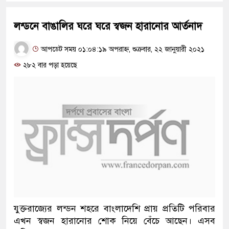
লন্ডনে বাঙালির ঘরে ঘরে স্বজন হারানোর আর্তনাদ
আপডেট সময় ০১:০৪:১৯ অপরাহ্ন, শুক্রবার, ২২ জানুয়ারী ২০২১
২৮২ বার পড়া হয়েছে
যুক্তরাজ্যের লন্ডন শহ‌রে বাংলা‌দেশি প্রায় প্রতি‌টি প‌রিবার
এখন স্বজন হারা‌নোর শো‌ক নিয়ে বেঁচে আছেন। এসব