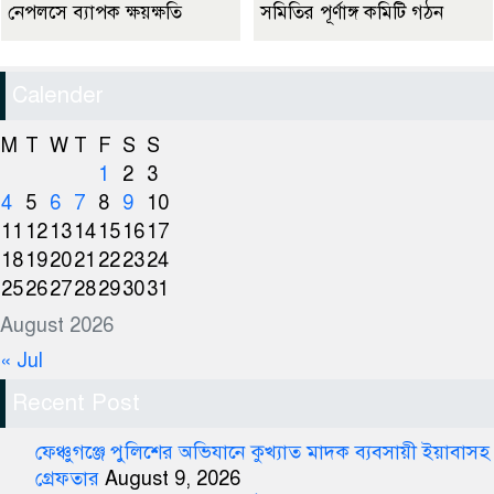
নেপলসে ব্যাপক ক্ষয়ক্ষতি
সমিতির পূর্ণাঙ্গ কমিটি গঠন
Calender
M
T
W
T
F
S
S
1
2
3
4
5
6
7
8
9
10
11
12
13
14
15
16
17
18
19
20
21
22
23
24
25
26
27
28
29
30
31
August 2026
« Jul
Recent Post
ফেঞ্চুগঞ্জে পুলিশের অভিযানে কুখ্যাত মাদক ব্যবসায়ী ইয়াবাসহ
গ্রেফতার
August 9, 2026