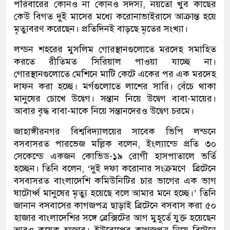
পরিবারের কোনও না কোনও সদস্য, নয়তো খুব কাছের
কেউ বিগত দুই মাসের মধ্যে করোনাভাইরাসে আক্রান্ত হয়ে
মৃত্যুবরণ করেছেন। প্রতিদিনই বাড়ছে মৃতের সংখ্যা।
লন্ডন শহ‌রের মুস‌লিম গোরস্থানগুলোতে মর‌দেহ সমা‌হিত
কর‌তে রী‌তিমত সি‌রিয়াল পাওয়া যাচ্ছে না।
গোরস্থা‌নগুলো‌তে মেশিনে মাটি কেটে একের পর এক মরদেহ
দাফন করা হচ্ছে। মর্গগুলোতে লাশের সারি। বেঁচে থাকা
মানুষের চোখে উদ্বেগ। সন্তান নিয়ে উদ্বেগ বাবা-মায়ের।
আবার বৃদ্ধ বাবা-মাকে নিয়ে সন্তানদেরও উদ্বেগ চরমে।
জাহাঙ্গীরনগর বিশ্ব‌বিদ‌্যাল‌য়ের সা‌বেক ভি‌পি লন্ড‌নে
বসবাসরত পার‌ভেজ ম‌ল্লিক ব‌লেন, ইংল্যান্ডে প্রতি ৩০
সেকেন্ডে একজন কোভিড-১৯ রোগী হাসপাতালে ভর্তি
হচ্ছেন। তিনি বলেন, ‘দুই দফা করোনার সংক্রমণে ব্রিটে‌নে
বসবাসরত বাংলা‌দেশি কমিউনিটির চার ভাগের এক ভাগ
ষাটোর্ধ্ব মানুষের মৃত্যু হয়েছে বলে আমার মনে হচ্ছে।’ তিনি
জানান বসবাসের কাগজপত্র ছাড়াই ব্রিটেনে বসবাস করা ৫০
হাজার বাংলাদেশির সঙ্গে ব্রেক্সিটের আগ মুহূর্তে যুক্ত হয়েছেন