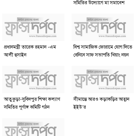
সমিতির উদ্যোগে মা সমাবেশ
প্রধানমন্ত্রী তারেক রহমান -এম
বিশ্ব সামাজিক ফোরামে যোগ দিতে
আলী হুসাইন
বেনিনে সাফ সভাপতি খিয়াং নয়ন
আতুকুড়া-সুবিদপুর শিক্ষা কল্যাণ
সীমান্তে আরও কড়াকড়ির আহ্বান
সমিতির পূর্ণাঙ্গ কমিটি গঠন
ইইউ’র