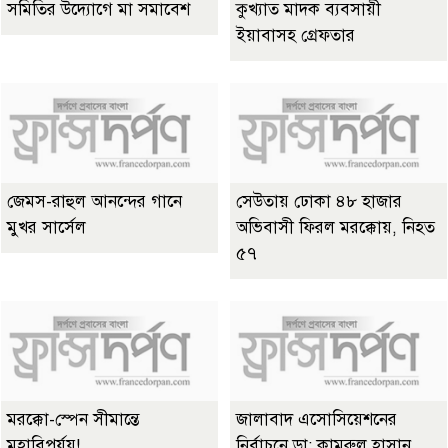
সমিতির উদ্যোগে মা সমাবেশ
কুখ্যাত মাদক ব্যবসায়ী
ইয়াবাসহ গ্রেফতার
জেমস-রাহুল আনন্দের গানে
সেউতায় ঢোকা ৪৮ হাজার
মুখর সার্সেল
অভিবাসী ফিরল মরক্কোয়, নিহত
৫৭
মরক্কো-স্পেন সীমান্তে
জালাবাদ এসোসিয়েশনের
মহাবিপর্যয়!
নির্বাচনে ডা: কামরুল হাসান