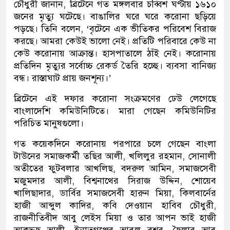
চৌধুরী জানান, ব্রিটেনে গত মঙ্গলবার চব্বিশ ঘণ্টায় ১৬১০
জনের মৃত্যু ঘ‌টে‌ছে। বাঙালির ঘ‌রে ঘ‌রে করোনা ছড়িয়ে
পড়ছে। তিনি বলেন, ‘বৃটেনে এক ভীতিকর পরিবেশ বিরাজ
করছে। আমরা কেউই ভালো নেই। প্রতিটি পরিবারে কেউ না
কেউ করোনায় আক্রান্ত। হাসপাতালে ঠাঁই নেই। করোনায়
প্রতিদিন মৃত্যুর সর্বোচ্চ রেকর্ড তৈরি হচ্ছে। ব্যবসা বানিজ্য
বন্ধ। রাস্তাঘাট প্রায় জনশূন্য।’
ব্রিটেনে এই দফার করোনা সংক্রমণের ঢেউ লেগেছে
বাংলাদেশি কমিউনিটিতে। মারা গেছেন কমিউনিটির
পরিচিত মানুষগুলো।
গত ক‌য়েক‌দি‌নে ক‌রোনায় পরপারে চলে গেছেন বাংলা
টাউনের সমাজকর্মী তছির আলী, খলিলুর রহমান, সোনালী
অতীতের ফুটবলার আখলিছ, বদরুল আমিন, সমাজসেবী
মজুমদার আলী, বিশ্বনাথের সিরাজ উদ্দিন, শোয়েব
খালিছাদার, ডার্বির সমাজসেবী হারুন মিয়া, কিলবার্নের
হাজী আব্দুল কাদির, কবি দেওয়ান হাবিব চৌধুরী,
রাজনীতিবীদ আবু লেইস মিয়া ও তার আপন ভাই হাজী