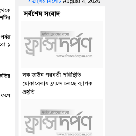
শতাংশই সিলেটি
August 4, 2026
 থেকে
সর্বশেষ সংবাদ
শটির
র্যন্ত
আরো ১
লক ডাউন পরবর্তী পরিস্থিতি
্ষতির
মোকাবেলায় ফ্রান্সে চলছে ব্যাপক
প্রস্তুতি
র ফলে