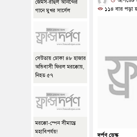
আপডেট সম
জেমস-রাহুল আনন্দের
১১৪ বার পড়া হ
গানে মুখর সার্সেল
সেউতায় ঢোকা ৪৮ হাজার
অভিবাসী ফিরল মরক্কোয়,
নিহত ৫৭
মরক্কো-স্পেন সীমান্তে
মহাবিপর্যয়!
দর্পণ ডেস্ক