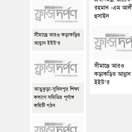
রহমান -এম আল
হুসাইন
সীমান্তে আরও কড়াকড়ির
আহ্বান ইইউ’র
সীমান্তে আরও
কড়াকড়ির আহ্বান
ইইউ’র
আতুকুড়া-সুবিদপুর শিক্ষা
কল্যাণ সমিতির পূর্ণাঙ্গ
কমিটি গঠন