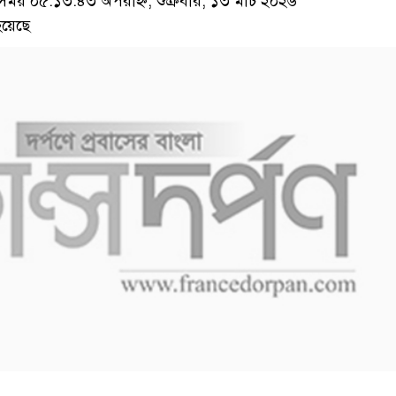
য় ০৫:১৩:৪৩ অপরাহ্ন, শুক্রবার, ১৩ মার্চ ২০২৬
য়েছে