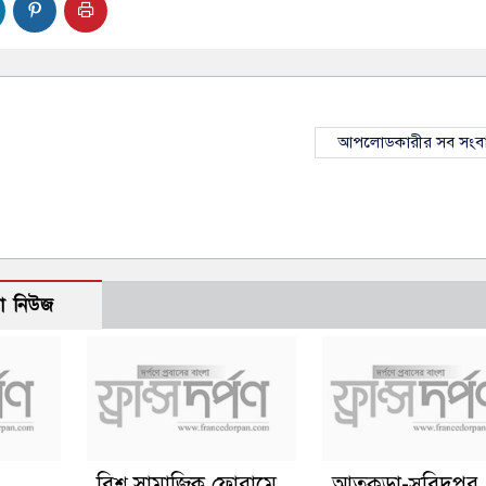
আপলোডকারীর সব সংব
ো নিউজ
বিশ্ব সামাজিক ফোরামে
আতুকুড়া-সুবিদপুর