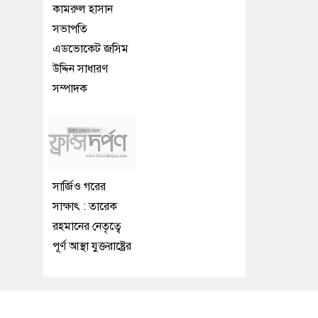
কামরুল হাসান
সভাপতি
এডভোকেট জসিম
উদ্দিন সাধারণ
সম্পাদক
সার্জিও গরের
সাক্ষাৎ : তারেক
রহমানের নেতৃত্বে
পূর্ণ আস্থা যুক্তরাষ্ট্রের