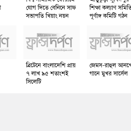
ী
যোগ দিতে বেনিনে সাফ
শিক্ষা কল্যাণ সমিত
সভাপতি খিয়াং নয়ন
পূর্ণাঙ্গ কমিটি গঠন
ব্রিটেনে বাংলাদেশি প্রায়
জেমস-রাহুল আনন্
৭ লাখ ৯৫ শতাংশই
গানে মুখর সার্সেল
সিলেটি