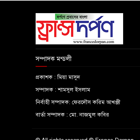
সম্পাদক মন্ডলী
প্রকাশক : মিয়া মাসুদ
সম্পাদক : শামসুল ইসলাম
নির্বাহী সম্পাদক: ফেরদৌস করিম আখঞ্জী
বার্তা সম্পাদক : মো. নাজমুল কবির