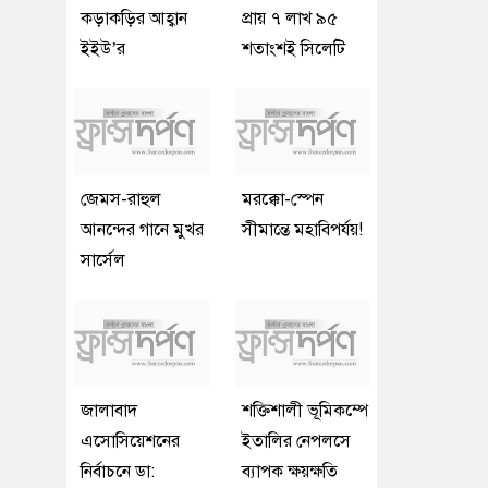
কড়াকড়ির আহ্বান
প্রায় ৭ লাখ ৯৫
ইইউ’র
শতাংশই সিলেটি
জেমস-রাহুল
মরক্কো-স্পেন
আনন্দের গানে মুখর
সীমান্তে মহাবিপর্যয়!
সার্সেল
জালাবাদ
শক্তিশালী ভূমিকম্পে
এসোসিয়েশনের
ইতালির নেপলসে
নির্বাচনে ডা:
ব্যাপক ক্ষয়ক্ষতি