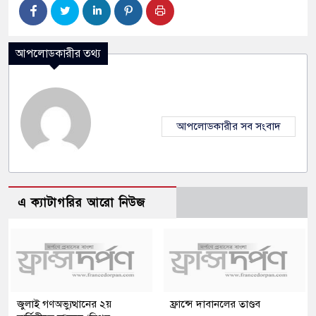
আপলোডকারীর তথ্য
আপলোডকারীর সব সংবাদ
এ ক্যাটাগরির আরো নিউজ
জুলাই গণঅভ্যুত্থানের ২য়
ফ্রান্সে দাবানলের তাণ্ডব