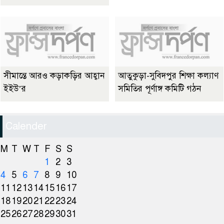
সীমান্তে আরও কড়াকড়ির আহ্বান
আতুকুড়া-সুবিদপুর শিক্ষা কল্যাণ
ইইউ’র
সমিতির পূর্ণাঙ্গ কমিটি গঠন
Calender
M
T
W
T
F
S
S
1
2
3
4
5
6
7
8
9
10
11
12
13
14
15
16
17
18
19
20
21
22
23
24
25
26
27
28
29
30
31