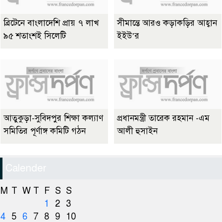
ব্রিটেনে বাংলাদেশি প্রায় ৭ লাখ
সীমান্তে আরও কড়াকড়ির আহ্বান
৯৫ শতাংশই সিলেটি
ইইউ’র
আতুকুড়া-সুবিদপুর শিক্ষা কল্যাণ
প্রধানমন্ত্রী তারেক রহমান -এম
সমিতির পূর্ণাঙ্গ কমিটি গঠন
আলী হুসাইন
Calender
M
T
W
T
F
S
S
1
2
3
4
5
6
7
8
9
10