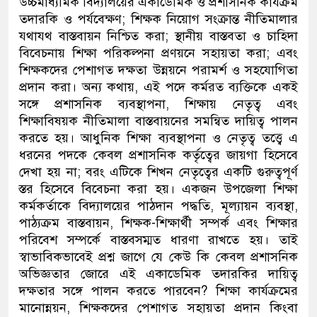
উচ্চমাধ্যমিক বিদ্যালয়ের একাডেমিক ও প্রশাসনিক কার্যক্রম
তদারকি ও পর্যবেক্ষণ
;
শিক্ষক নিয়োগ সংক্রান্ত নীতিমালার
যথাযথ বাস্তবায়ন নিশ্চিত করা
;
স্থানীয় বাস্তবতা ও চাহিদা
বিবেচনায় শিক্ষা পরিকল্পনা প্রণয়নে সহায়তা করা
;
এবং
শিক্ষকদের পেশাগত দক্ষতা উন্নয়নে পরামর্শ ও সহযোগিতা
প্রদান করা। অন্য কথায়
,
এই পদে কর্মরত ব্যক্তিকে একই
সঙ্গে প্রশাসনিক ব্যবস্থাপনা
,
শিক্ষা
য়
নেতৃত্ব এবং
শিক্ষাবিষয়ক নীতি
মালা
বাস্তবায়নের সমন্বিত দায়িত্ব পালন
করতে হয়।
আধুনিক শিক্ষা
ব্যবস্থাপনা ও নেতৃত্ব তত্ত্বে এ
ধরনের পদকে কেবল প্রশাসনিক কর্তৃত্বের জায়গা হিসেবে
দেখা হয় না
;
বরং এটিকে শি
খন
নেতৃত্বের একটি গুরুত্বপূর্ণ
স্তর হিসেবে বিবেচনা করা হয়। একজন উপজেলা শিক্ষা
কর্মকর্তাকে বিদ্যালয়ের পাঠদান পদ্ধতি
,
মূল্যায়ন ব্যবস্থা
,
পাঠ্যক্রম বাস্তবায়ন
,
শিক্ষক-শিক্ষার্থী সম্পর্ক এবং শিক্ষার
পরিবেশ সম্পর্কে বাস্তবসম্মত ধারণা রাখতে হয়। তাই
স্বাভাবিকভাবেই প্রশ্ন জাগে
যে কেউ কি কেবল প্রশাসনিক
অভিজ্ঞতার জোরে এই একাডেমিক তদারকির দায়িত্ব
দক্ষতার সঙ্গে পালন করতে পারবেন
?
শিক্ষা কার্যক্রমের
মানোন্নয়ন
,
শিক্ষকদের পেশাগত সহায়তা প্রদান কিংবা