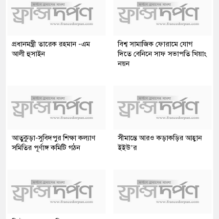
প্রধানমন্ত্রী তারেক রহমান -এম
বিশ্ব সামাজিক ফোরামে যোগ
আলী হুসাইন
দিতে বেনিনে সাফ সভাপতি খিয়াং
নয়ন
আতুকুড়া-সুবিদপুর শিক্ষা কল্যাণ
সীমান্তে আরও কড়াকড়ির আহ্বান
সমিতির পূর্ণাঙ্গ কমিটি গঠন
ইইউ’র