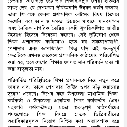
চেতনার ভিত্তি গড়ে ওঠে তার শিক্ষাব্যবস্থার ওপর। ইতিহাস
সাক্ষ্য দেয়
,
যে দেশগুলো দীর্ঘমেয়াদি উন্নয়ন অর্জন করেছে
,
তারা শিক্ষাকে কেবল প্রশাসনিক রুটিনের বিষয় হিসেবে
দেখেনি
;
বরং জ্ঞান
ও দক্ষতা উন্নয়নে মাধ্যমে
মানবসম্পদ
এবং
নৈতিক নাগরিক তৈরির একটি সুপরিকল্পিত জাতীয়
উদ্যোগ হিসেবে বিবেচনা করেছে। সেই দৃষ্টিকোণ থেকে
শিক্ষা প্রশাসনের কাঠামোও হতে হয় সময়োপযোগী
,
পেশাদার এবং জ্ঞানভিত্তিক। কিন্তু যদি এই গুরুত্বপূর্ণ
ক্ষেত্রটিকে এখনও
সেকেলে
প্রশাসনিক কাঠামোয় পরিচালিত
করা হয়
,
তবে দেশের শিক্ষার গুণগত
মান
পরিবর্তন প্রত্যাশা
করা
বাতুলতা মাত্র
।
পরিবর্তিত পরিস্থিতিতে
শিক্ষা প্রশাসনকে
নিয়ে
নতুন করে
ভাবার এবং তাকে পেশাদার ভিত্তির ওপর দাঁড় করানোর
সুযোগ এসেছে
। বিশেষ করে উপজেলা মাধ্যমিক শিক্ষা
কর্মকর্তা
ও উপজেলা প্রাথমিক শিক্ষা
কর্মকর্তা
র
(এবং
সহকারি কর্মকর্তাসহ)
মতো গুরুত্বপূর্ণ মাঠপর্যায়ের
পদগুলোতে শিক্ষা বিষয়ে স্নাতক ডিগ্রিধারীদের
অগ্রাধিকারমূলক নিয়োগ নিশ্চিত করা
অত্যাবশ্যক হয়ে