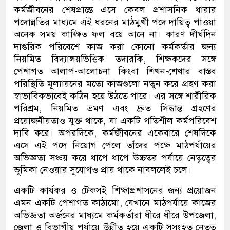
কর্মজীবনের শেষপ্রান্তে এসে কেবল প্রশাসনিক ধারার
পদোন্নতির মাধ্যমে এই ধরনের মাঠমুখী পদে দায়িত্ব পাওয়া
অনেক সময় কাঙ্ক্ষিত ফল বয়ে আনে না। কারণ দীর্ঘদিন
দাপ্তরিক পরিবেশে কাজ করা কোনো কর্মকর্তার জন্য
নিয়মিত বিদ্যালয়ভিত্তিক তদারকি
,
শিক্ষকদের সঙ্গে
পেশাগত আলাপ-আলোচনা কিংবা শি
খন
-শেখার বাস্তব
পরিস্থিতি মূল্যায়নের মতো কাজগুলো নতুন করে গ্রহণ করা
স্বাভাবিকভাবেই কঠিন হয়ে উঠতে পারে। এর সঙ্গে শারীরিক
পরিশ্রম
,
নিয়মিত ভ্রমণ এবং দ্রুত সিদ্ধান্ত গ্রহণের
প্রয়োজনীয়তাও যুক্ত থাকে
,
যা একটি গতিশীল কর্মপরিবেশ
দাবি করে।
অপরদিকে,
কর্মজীবনের একেবারে শেষদিকে
এসে এই পদে নিয়োগ পেলে তাঁদের পক্ষে মাঠপর্যায়ের
অভিজ্ঞতা সঞ্চয় করে ধাপে ধাপে উচ্চতর পর্যায়ে নেতৃত্বের
ভূমিকা নেওয়ার সুযোগও প্রায় থাকে না
বললেই চলে
।
একটি কার্যকর ও টেকসই শিক্ষাপ্রশাসনের জন্য প্রয়োজন
এমন একটি পেশাগত কাঠামো
,
যেখানে মাঠপর্যায়ে কাজের
অভিজ্ঞতা অর্জনের মাধ্যমে কর্মকর্তারা ধীরে ধীরে উপজেলা
,
জেলা ও বিভাগীয় পর্যায়ে উন্নীত হয়ে একটি সুসংহত নেতৃত্ব