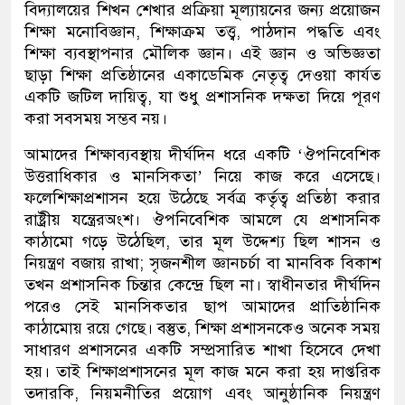
বিদ্যালয়ের শি
খন
শেখার প্রক্রিয়া মূল্যায়নের জন্য প্রয়োজন
শিক্ষা
মনোবিজ্ঞান
,
শিক্ষা
ক্রম তত্ত্ব
,
পাঠদান
পদ্ধতি এবং
শিক্ষা
ব্যবস্থাপনার মৌলিক জ্ঞান। এই জ্ঞান ও অভিজ্ঞতা
ছাড়া শিক্ষা প্রতিষ্ঠানের একাডেমিক নেতৃত্ব দেওয়া কার্যত
একটি জটিল দায়িত্ব
,
যা শুধু প্রশাসনিক দক্ষতা দিয়ে পূরণ
করা সবসময় সম্ভব নয়।
আমাদের শিক্ষাব্যবস্থায় দীর্ঘদিন ধরে একটি ‘ঔপনিবেশিক
উত্তরাধিকার
ও
মানসিকতা’
নিয়ে
কাজ করে এসেছে
।
ফলে
শিক্ষাপ্রশাস
ন
হয়ে
উঠেছে
সর্বত্র কর্তৃত্ব প্রতিষ্ঠা করা
র
রাষ্ট্রীয়
যন্ত্রের
অংশ
।
ঔপনিবেশিক আমলে যে প্রশাসনিক
কাঠামো গড়ে উঠেছিল
,
তার মূল উদ্দেশ্য ছিল শাসন ও
নিয়ন্ত্রণ বজায় রাখা
;
সৃজনশীল জ্ঞানচর্চা বা মানবিক বিকাশ
তখন প্রশাসনিক চিন্তার কেন্দ্রে ছিল না। স্বাধীনতার
দীর্ঘদিন
পরে
ও সেই মানসিকতার ছাপ আমাদের প্রাতিষ্ঠানিক
কাঠামোয় রয়ে গেছে।
বস্তুত
,
শিক্ষা প্রশাসনকেও অনেক সময়
সাধারণ প্রশাসনের একটি সম্প্রসারিত শাখা হিসেবে দেখা
হয়
।
তাই
শিক্ষাপ্রশাসনের
মূল কাজ মনে করা হয় দাপ্তরিক
তদারকি
,
নিয়মনীতির প্রয়োগ এবং আনুষ্ঠানিক নিয়ন্ত্রণ