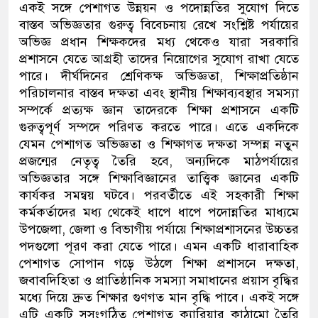
একই সঙ্গে
পেশাগত উন্নয়ন ও পদোন্নতির সুযোগ দিতে
বাস্তব অভিজ্ঞতার গুরুত্ব বিবেচনায় রেখে সংশ্লিষ্ট পর্যায়ের
অভিজ্ঞ প্রধান শিক্ষকদের মধ্য থেকেও
যারা সরকারি
প্রশাসনে যেতে আগ্রহী তাদের
নিয়োগের সুযোগ রাখা যেতে
পারে। দীর্ঘদিনের শ্রেণিকক্ষ অভিজ্ঞতা
,
শিক্ষাপ্রতিষ্ঠান
পরিচালনার বাস্তব দক্ষতা এবং স্থানীয় শিক্ষাব্যবস্থার সমস্যা
সম্পর্কে প্রত্যক্ষ জ্ঞান তাদেরকে শিক্ষা প্রশাসনে একটি
গুরুত্বপূর্ণ সম্পদে পরিণত করতে পারে। এতে একদিকে
যেমন পেশাগত
অভিজ্ঞতা ও
শিক্ষাগত দক্ষতা সম্পন্ন নতুন
প্রজন্মের নেতৃত্ব তৈরি হবে
,
অন্যদিকে মাঠপর্যায়ের
অভিজ্ঞতার সঙ্গে
শিক্ষাবিজ্ঞানের তাত্ত্বিক জ্ঞানের
একটি
কার্যকর সমন্বয় ঘটবে।
পরবর্তীতে এই সহকারী শিক্ষা
কর্মকর্তাদের মধ্য থেকেই ধাপে ধাপে পদোন্নতির মাধ্যমে
উপজেলা
,
জেলা ও বিভাগীয় পর্যায়ে
শিক্ষাপ্রশাসনের
উচ্চতর
পদগুলো পূরণ করা যেতে পারে। এমন একটি ধারাবাহিক
পেশাগত সোপান গড়ে উঠলে শিক্ষা প্রশাসনে দক্ষতা
,
জবাবদিহি
তা
ও প্রাতিষ্ঠানিক
সমস্যা সমাধানের
প্রয়াস
বৃদ্ধির
মধ্যে দিয়ে দ্রুত শিক্ষার গুণগত মান
বৃদ্ধি পাবে
। একই সঙ্গে
এটি একটি সুসংগঠিত পেশাগত ক্যারিয়ার কাঠামো তৈরি