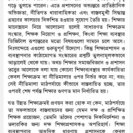
গড়ে তুলতে পারেন। এতে প্রশাসনের অভ্যন্তরে প্রাতিষ্ঠানিক
অভিজ্ঞতা
,
নীতিগত ধারাবাহিকতা এবং বাস্তবমুখী সিদ্ধান্ত
গ্রহণের
কালচার
বিকশিত হওয়ার সুযোগ তৈরি হয়।
শিক্ষার
মানোন্নয়ন নিয়ে আলোচনা হলেই সাধারণত শিক্ষাক্রম
সংস্কার
,
শিক্ষক নিয়োগ ও প্রশিক্ষণ
,
কিংবা শিক্ষা ব্যবস্থার
ডিজিটাল রূপান্তরের মতো বিষয়গুলো সামনে চলে আসে।
নিঃসন্দেহে এগুলো গুরুত্বপূর্ণ উদ্যোগ। কিন্তু শিক্ষাপ্রশাসন ও
ব্যবস্থাপনার কাঠামোগত সংস্কারের প্রশ্নটি তুলনামূলকভাবে
আড়ালেই থেকে যায়। অথচ শিক্ষা
র
সমাজবিজ্ঞান ও প্রশাসন
তত্ত্বের আলোকে বলা যায়
কোনো শিক্ষাব্যবস্থার কার্যকারিতা
কেবল
শিক্ষা
ক্রম বা নীতিমালার ওপর নির্ভর করে না
;
বরং
সেই নীতিমালা মাঠপর্যায়ে কীভাবে বাস্তবায়িত হচ্ছে
,
তার
ওপরই শেষ পর্যন্ত শিক্ষার
গুণগত
মান নির্ধারিত হয়।
যত উন্নত শিক্ষাক্রমই প্রণয়ন করা হোক না কেন
,
মাঠপর্যায়ে
তা সফলভাবে বাস্তবায়নের জন্য যেমন দক্ষ ও প্রশিক্ষিত
শিক্ষক প্রয়োজন
,
তেমনি তাঁদের পেশাগত দিকনির্দেশনা ও
তদারকির জন্য দক্ষ শিক্ষাপ্রশাসকও অপরিহার্য। শিক্ষা
ব্যবস্থাপনার আধুনিক ধারণায় প্রশাসনকে কেবল