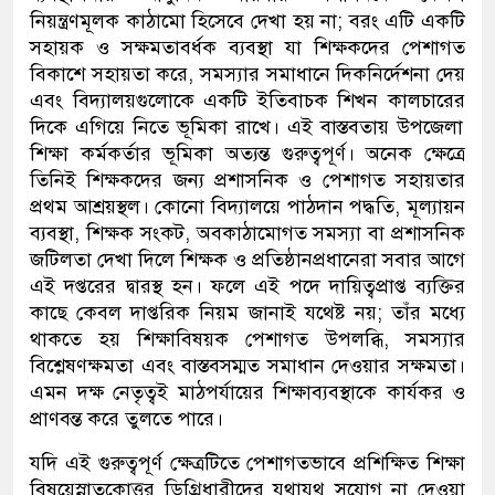
নিয়ন্ত্রণমূলক কাঠামো হিসেবে দেখা হয় না
;
বরং এটি একটি
সহায়ক ও সক্ষমতাবর্ধক ব্যবস্থা
যা শিক্ষকদের পেশাগত
বিকাশে সহায়তা করে
,
সমস্যার সমাধানে দিকনির্দেশনা দেয়
এবং বিদ্যালয়গুলোকে একটি ইতিবাচক
শিখন কালচারের
দিকে এগিয়ে নিতে ভূমিকা রাখে।
এই বাস্তবতায় উপজেলা
শিক্ষা
কর্মকর্তা
র ভূমিকা অত্যন্ত গুরুত্বপূর্ণ। অনেক ক্ষেত্রে
তিনিই শিক্ষকদের জন্য প্রশাসনিক ও পেশাগত সহায়তার
প্রথম আশ্রয়স্থল। কোনো বিদ্যালয়ে পাঠদান পদ্ধতি
,
মূল্যায়ন
ব্যবস্থা
,
শিক্ষক সংকট
,
অবকাঠামোগত সমস্যা বা প্রশাসনিক
জটিলতা দেখা দিলে শিক্ষক ও প্রতিষ্ঠানপ্রধানেরা সবার আগে
এই দপ্তরের দ্বারস্থ হন। ফলে এই পদে দায়িত্বপ্রাপ্ত ব্যক্তির
কাছে কেবল দাপ্তরিক নিয়ম জানাই যথেষ্ট নয়
;
তাঁর মধ্যে
থাকতে হয় শিক্ষাবিষয়ক পেশাগত উপলব্ধি
,
সমস্যার
বিশ্লেষণক্ষমতা এবং বাস্তবসম্মত সমাধান দেওয়ার সক্ষমতা।
এমন দক্ষ নেতৃত্বই মাঠপর্যায়ের শিক্ষাব্যবস্থাকে কার্যকর ও
প্রাণবন্ত করে তুলতে পারে।
যদি এই গুরুত্বপূর্ণ ক্ষেত্রটিতে পেশাগতভাবে প্রশিক্ষিত শিক্ষা
বিষয়
স্নাতকোত্তর ডিগ্রিধারী
দের যথাযথ সুযোগ না দেওয়া