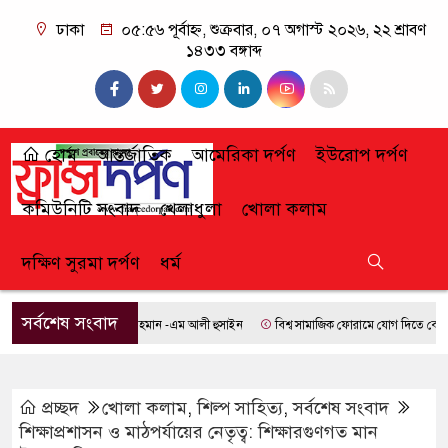
ঢাকা
০৫:৫৬ পূর্বাহ্ন, শুক্রবার, ০৭ অগাস্ট ২০২৬, ২২ শ্রাবণ
১৪৩৩ বঙ্গাব্দ
হোম
আন্তর্জাতিক
আমেরিকা দর্পণ
ইউরোপ দর্পণ
কমিউনিটি সংবাদ
খেলাধুলা
খোলা কলাম
দক্ষিণ সুরমা দর্পণ
ধর্ম
সর্বশেষ সংবাদ
ধানমন্ত্রী তারেক রহমান -এম আলী হুসাইন
বিশ্ব সামাজিক ফোরামে যোগ দিতে বেনিনে সাফ সভাপত
প্রচ্ছদ
খোলা কলাম
,
শিল্প সাহিত্য
,
সর্বশেষ সংবাদ
শিক্ষাপ্রশাসন ও মাঠপর্যায়ের নেতৃত্ব: শিক্ষারগুণগত মান