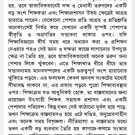
হয়
,
তবে স্বাভাবিকভাবেই দক্ষ ও মেধাবী তরুণদের একটি
বড় অংশ শিক্ষকতা এবং শিক্ষাপ্রশাসন
উভয় ক্ষেত্রেই আগ্রহ
হারাতে পারেন। যেকোনো পেশার প্রতি আগ্রহ ও প্রতিশ্রুতি
অনেকাংশেই নির্ভর করে সেখানে একটি সুস্পষ্ট পেশাগত
স্বীকৃতি ও অগ্রগতির সম্ভাবনা থাকার ওপর। যদি
শিক্ষাবিজ্ঞানে দীর্ঘ সময় ধরে অধ্যয়ন
করা
ও প্রশিক্ষণ
নেওয়ার পরও সেই জ্ঞান ও দক্ষতা কাজে লাগানোর উপযুক্ত
ক্ষেত্র না তৈরি হয়
,
তবে স্বাভাবিকভাবেই অনেক তরুণ অন্য
পেশার দিকে ঝুঁকবেন। এতে শিক্ষাখাত ধীরে ধীরে তার
সম্ভাবনাময় মানবসম্পদের একটি গুরুত্বপূর্ণ অংশ হারানোর
ঝুঁকিতে পড়বে।
এর ফলাফল কেবল জনবল সংকটের মধ্যেই
সীমাবদ্ধ থাকবে না
;
এর প্রভাব পড়বে পুরো শিক্ষাব্যবস্থার
ওপর। শিক্ষাক্রম যত আধুনিকই হোক
,
তা বাস্তবায়নের জন্য
প্রয়োজন উৎসাহী শিক্ষক
,
সহায়ক প্রশাসন এবং একটি
পেশাদার পরিবেশ। কিন্তু যখন সেই কাঠামো দুর্বল হয়ে পড়ে
,
তখন শিক্ষাক্রম বাস্তবায়নও হয়ে ওঠে খণ্ডিত
,
অনুপ্রেরণাহীন
এবং অনেক সময় বিশৃঙ্খল। নীতি
মালা
ও বাস্তবতার মধ্যে
তখন একটি বড় ব্যবধান তৈরি হয়
কাগজে-কলমে সংস্কার