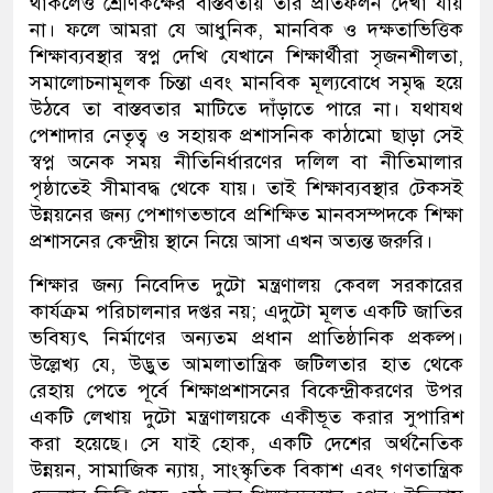
থাকলেও শ্রেণিকক্ষের বাস্তবতায় তার প্রতিফলন দেখা যায়
না।
ফলে আমরা যে আধুনিক
,
মানবিক ও দক্ষতাভিত্তিক
শিক্ষাব্যবস্থার স্বপ্ন দেখি
যেখানে শিক্ষার্থীরা সৃজনশীলতা
,
সমালোচনামূলক চিন্তা এবং মানবিক মূল্যবোধে সমৃদ্ধ হয়ে
উঠবে
তা বাস্তবতার মাটিতে দাঁড়াতে পারে না। যথাযথ
পেশাদার নেতৃত্ব ও সহায়ক প্রশাসনিক কাঠামো ছাড়া সেই
স্বপ্ন অনেক সময় নীতিনির্ধারণের দলিল বা নীতিমালার
পৃষ্ঠাতেই সীমাবদ্ধ থেকে যায়। তাই শিক্ষাব্যবস্থার টেকসই
উন্নয়নের জন্য পেশাগতভাবে প্রশিক্ষিত মানবসম্পদকে শিক্ষা
প্রশাসনের কেন্দ্রীয় স্থানে নিয়ে আসা এখন অত্যন্ত জরুরি।
শিক্ষা
র জন্য নিবেদিত দুটো
মন্ত্রণালয় কেবল সরকারের
কার্যক্রম পরিচালনার
দপ্তর নয়
;
এ
দুটো
মূলত একটি জাতির
ভবিষ্যৎ নির্মাণের অন্যতম প্রধান প্রাতিষ্ঠানিক প্রকল্প।
উল্লেখ্য যে,
উদ্ভুত আমলাতান্ত্রিক জটিলতার হাত থেকে
রেহায় পেতে
পূর্বে শিক্ষাপ্রশাসনের বিকেন্দ্রীকরণের উপর
একটি লেখায় দুটো মন্ত্রণালয়কে
একীভূত করার সুপারিশ
করা হয়েছে।
সে যাই হোক,
একটি দেশের অর্থনৈতিক
উন্নয়ন
,
সামাজিক ন্যায়
,
সাংস্কৃতিক বিকাশ এবং গণতান্ত্রিক