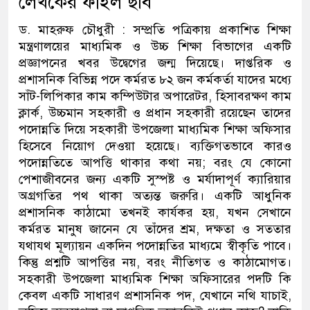
লেখকের ফাইল ছবি
ড.
মাহরুফ
চৌধুরী :
সম্প্রতি পত্রিকায় প্রকাশিত শিক্ষা
মন্ত্রণালয়ের মাধ্যমিক ও উচ্চ শিক্ষা বিভাগের একটি
প্রজ্ঞাপনের খবর উদ্বেগের জন্ম দিয়েছে। দাপ্তরিক ও
প্রশাসনিক বিভিন্ন পদে কর্মরত ৮২ জন কর্মকর্তা
যাদের মধ্যে
সাঁট-লিপিকার কাম কম্পিউটার অপারেটর
,
হিসাবরক্ষণ কাম
ক্লার্ক
,
উচ্চমান সহকারী ও প্রধান সহকারী রয়েছেন
তাদের
পদোন্নতি দিয়ে সহকারী উপজেলা মাধ্যমিক শিক্ষা অফিসার
হিসেবে নিয়োগ দেওয়া হয়েছে। ব্যক্তিগতভাবে কারও
পদোন্নতিতে আপত্তি থাকার কথা নয়
;
বরং যে কোনো
পেশাজীবনের জন্য একটি সুস্পষ্ট ও মর্যাদাপূর্ণ ক্যারিয়ার
অগ্রগতির পথ থাকা অত্যন্ত জরুরি। একটি আধুনিক
প্রশাসনিক কাঠামো তখনই কার্যকর হয়
,
যখন সেখানে
কর্মরত মানুষ জানেন যে তাঁদের শ্রম
,
দক্ষতা ও সততার
যথাযথ মূল্যায়ন একদিন পদোন্নতির মাধ্যমে স্বীকৃতি পাবে।
কিন্তু প্রশ্নটি আপত্তির নয়
,
বরং নীতিগত ও কাঠামোগত।
সহকারী উপজেলা মাধ্যমিক শিক্ষা অফিসারের পদটি কি
কেবল একটি সাধারণ প্রশাসনিক পদ
,
যেখানে নথি যাচাই
,