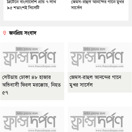
ব্রিটেনে বাংলাদেশি প্রায় ৭ লাখ
জেমস-রাহুল আনন্দের গানে মুখর
৯৫ শতাংশই সিলেটি
সার্সেল
জনপ্রিয় সংবাদ
সেউতায় ঢোকা ৪৮ হাজার
জেমস-রাহুল আনন্দের গানে
অভিবাসী ফিরল মরক্কোয়, নিহত
মুখর সার্সেল
৫৭