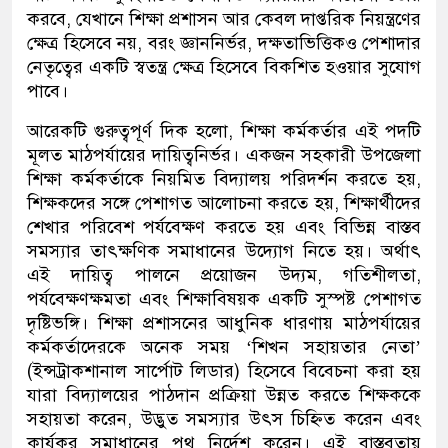
করবে
,
যেখানে শিক্ষা প্রশাসন আর কেবল দাপ্তরিক নিয়ন্ত্রণের
ক্ষেত্র হিসেবে নয়
,
বরং জ্ঞাননির্ভর
, দক্ষতাভিত্তিক
ও পেশাদার
নেতৃত্বের একটি স্বতন্ত্র ক্ষেত্র হিসেবে বিকশিত হওয়ার সুযোগ
পাবে।
আরেকটি গুরুত্বপূর্ণ দিক হলো
,
শিক্ষা কর্মকর্তার
এই পদটি
মূলত মাঠপর্যায়ের দায়িত্বনির্ভর। একজন সহকারী উপজেলা
শিক্ষা কর্মকর্তাকে নিয়মিত বিদ্যালয় পরিদর্শন করতে হয়
,
শিক্ষকদের সঙ্গে পেশাগত আলোচনা করতে হয়
,
শিক্ষার্থীদের
শেখার পরিবেশ পর্যবেক্ষণ করতে হয় এবং বিভিন্ন বাস্তব
সমস্যার তাৎক্ষণিক সমাধানের উদ্যোগ নিতে হয়। অর্থাৎ
এই দায়িত্ব পালনে প্রয়োজন উদ্যম
,
গতিশীলতা
,
পর্যবেক্ষণক্ষমতা এবং শিক্ষাবিষয়ক একটি সুস্পষ্ট পেশাগত
দৃষ্টিভঙ্গি। শিক্ষা প্রশাসনের আধুনিক ধারণায় মাঠপর্যায়ের
কর্মকর্তাদেরকে অনেক সময় ‘
শিখন সহায়তার নেতা’
(ইন্সট্রাকশানাল সার্পোট লিডার)
হিসেবে বিবেচনা করা হয়
যারা বিদ্যালয়ের পাঠদান প্রক্রিয়া উন্নত করতে শিক্ষককে
সহায়তা করেন
,
উদ্ভুত
সমস্যার উৎস চিহ্নিত করেন এবং
কার্যকর সমাধানের পথ নির্দেশ করেন।
এই বাস্তবতায়