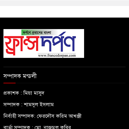
সম্পাদক মন্ডলী
প্রকাশক : মিয়া মাসুদ
সম্পাদক : শামসুল ইসলাম
নির্বাহী সম্পাদক: ফেরদৌস করিম আখঞ্জী
বার্তা সম্পাদক : মো. নাজমুল কবির