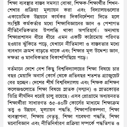
শিক্ষা ব্যবস্থার বাস্তব সমস্যা বোঝা
,
শিক্ষক-শিক্ষার্থীর শি
খন
-
শেখার প্রক্রিয়া মূল্যায়ন করা এবং বিদ্যালয়গুলোর
একাডেমিক উন্নয়নে কার্যকর দিকনির্দেশনা দিতে হলে
সংশ্লিষ্ট কর্মকর্তার মধ্যে শিক্ষাবিজ্ঞা
নের
জ্ঞান ও পেশাগত
নীতিনৈতিকতার
উপলব্ধি থাকা অপরিহার্য। অন্যথায়
শিক্ষাপ্রশাসন ধীরে ধীরে এমন একটি কাঠামোয় পরিণত
হওয়ার ঝুঁকিতে পড়ে
,
যেখানে নীতি
মালা
ও বাস্তবতার মধ্যে
ব্যবধান ক্রমশ বাড়তে থাকে এবং শিক্ষার মূল উদ্দেশ্য
জ্ঞান
,
দক্ষতা ও মানবিকতার বিকাশ
পিছিয়ে পড়ে।
বর্তমানে দেশে
বেশ কিছু বিশ্ববিদ্যালয়ের
শিক্ষা বিষয়ে চার
বছর মেয়াদি অনার্স কোর্স থেকে প্রতিবছর শতশত গ্র্যাজুয়েট
বের হচ্ছেন। দেশের শীর্ষ বিশ্ববিদ্যালয় এবং শিক্ষক প্রশিক্ষণ
কলেজগুলোতে শিক্ষা বিষয়ে স্নাতক
(সন্মান)
ও স্নাতকোত্তর
ডিগ্রি দীর্ঘদিন ধরেই চালু রয়েছে। এসব প্রোগ্রামে অধ্যয়নরত
শিক্ষার্থীরা সাধারণত ৩৫–৪০টি কোর্সের মাধ্যমে
শিক্ষা
ক্রম
তত্ত্ব ও উন্নয়ন
,
মূল্যায়ন পদ্ধতি
,
শিক্ষা
পরিকল্পনা
,
শিক্ষা
ব্যবস্থাপনা
,
শিক্ষায়
নেতৃত্ব
,
শিক্ষা গবেষণা পদ্ধতি
,
শিক্ষা
মনোবিজ্ঞান এবং নীতিনির্ধারণ প্রক্রিয়া সম্পর্কে পদ্ধতিগত ও