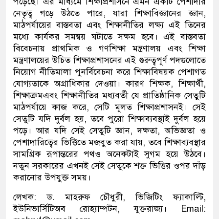
পড়েছে
। এর মাধ্যমে শিক্ষাপ্রশাসনে এমন একটি পেশাদার
নেতৃত্ব গড়ে উঠতে পারে
,
যারা শিক্ষাবিজ্ঞান
ের
জ্ঞান
,
মাঠপর্যায়ের বাস্তবতা এবং শিক্ষানীতির লক্ষ্য
এই তিনের
মধ্যে কার্যকর সমন্বয় ঘটাতে সক্ষম হবে।
এই বাস্তবতা
বিবেচনায় প্রাথমিক ও গণশিক্ষা মন্ত্রণালয় এবং শিক্ষা
মন্ত্রণালয়ের
উচিত
শিক্ষাপ্রশাসনের এই গুরুত্বপূর্ণ পদগুলোতে
নিয়োগ নীতিমালা পুনর্বিবেচনা করে শিক্ষাবিষয়ক পেশাগত
যোগ্যতাকে অগ্রাধিকার দেওয়া। কারণ শিক্ষক
,
শিক্ষার্থী
,
শিক্ষাক্রম
এবং শিক্ষানীতির মধ্যবর্তী যে প্রাতিষ্ঠানিক সেতুটি
মাঠপর্যায়ে কাজ করে
,
সেটি মূলত শিক্ষাপ্রশাসনই। সেই
সেতুটি যদি দুর্বল হয়
,
তবে পুরো শিক্ষাব্যবস্থাই দুর্বল হয়ে
পড়ে। আর যদি সেই সেতুটি জ্ঞান
,
দক্ষতা
, অভিজ্ঞতা
ও
পেশাদারিত্বের ভিত্তিতে মজবুত করা যায়
,
তবে শিক্ষাব্যবস্থার
সামগ্রিক রূপান্তরের পথও অনেকটাই সুগম হয়ে উঠবে।
নতুন সরকারের
এখনই সেই সেতুকে শক্ত ভিত্তির ওপর দাঁড়
করানোর উপযুক্ত সময়।
লেখক
: ড.
মাহরুফ
চৌধুরী
,
ভিজিটিং
ফ্যাকাল্টি
,
ইউনিভার্সিটি
অব
রোহ্যাম্পটন
,
যুক্তরাজ্য
। Email: