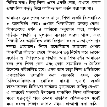
নিশ্চিত করা। কিন্তু শিক্ষা এমন একটি ক্ষেত্র
,
যেখানে কেবল
প্রশাসনিক কর্তৃত্ব দিয়ে কাঙ্ক্ষিত ফল অর্জন করা যায় না।
আমাদের
ভুলে
গেলে
চলবে
না
যে
,
শিক্ষা একটি বিশেষায়িত
ও জ্ঞাননির্ভর ক্ষেত্র। এখানে শিক্ষার্থীদের মনস্তত্ত্ব বোঝা
,
শিক্ষা
ক্রমের দর্শন ও কাঠামো অনুধাবন করা
,
কার্যকর
পাঠদান
পদ্ধতি ও মূল্যায়ন ব্যবস্থার ধারণা থাকা
,
এবং
শিক্ষানীতির অন্তর্নিহিত লক্ষ্য বিশ্লেষণ করার মতো পেশাদার
দক্ষতা প্রয়োজন। শিক্ষা
মনোবিজ্ঞান আমাদের শেখায়
শিক্ষার্থীরা কীভাবে শেখে
;
শিক্ষা
ক্রম তত্ত্ব নির্দেশ করে জ্ঞানের
সংগঠন ও উপস্থাপনের পদ্ধতি
;
আর শিক্ষাদর্শন আমাদের
বলে দেয় শিক্ষা কেন এবং কোন সামাজিক
ও
নৈতিক
উদ্দেশ্যে পরিচালিত হবে। এসব জ্ঞান ছাড়া শিক্ষা প্রতিষ্ঠানের
একাডেমিক তদারকি করা অনেকটা এমন
,
যেন
চিকিৎসাবিজ্ঞানের মৌলিক ধারণা ছাড়াই একটি
হাসপাতালের চিকিৎসা কার্যক্রম মূল্যায়নের দায়িত্ব নেওয়া।
এ কারণেই সহকারী উপজেলা মাধ্যমিক শিক্ষা অফিসারের
মতো গুরুত্বপূর্ণ পদে কেবল দাপ্তরিক অভিজ্ঞতাকে যথেষ্ট
মনে করলে শিক্ষার গুণগত উন্নয়ন প্রত্যাশা করা কঠিন।