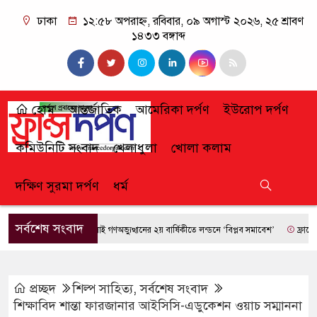
ঢাকা
১২:৫৮ অপরাহ্ন, রবিবার, ০৯ অগাস্ট ২০২৬, ২৫ শ্রাবণ
১৪৩৩ বঙ্গাব্দ
হোম
আন্তর্জাতিক
আমেরিকা দর্পণ
ইউরোপ দর্পণ
কমিউনিটি সংবাদ
খেলাধুলা
খোলা কলাম
দক্ষিণ সুরমা দর্পণ
ধর্ম
সর্বশেষ সংবাদ
জুলাই গণঅভ্যুত্থানের ২য় বার্ষিকীতে লন্ডনে ‘বিপ্লব সমাবেশ’
ফ্রান্সে দাবান
প্রচ্ছদ
শিল্প সাহিত্য
,
সর্বশেষ সংবাদ
শিক্ষাবিদ শান্তা ফারজানার আইসিসি-এডুকেশন ওয়াচ সম্মাননা