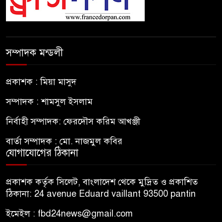
সম্পাদক মন্ডলী
প্রকাশক : মিয়া মাসুদ
সম্পাদক : শামসুল ইসলাম
নির্বাহী সম্পাদক: ফেরদৌস করিম আখঞ্জী
বার্তা সম্পাদক : মো. নাজমুল কবির
যোগাযোগের ঠিকানা
প্রকাশক কর্তৃক সিলেট, বাংলাদেশ থেকে মুদ্রিত ও প্রকাশিত
ঠিকানা: 24 avenue Eduard vaillant 93500 pantin
ইমেইল : fbd24news@gmail.com