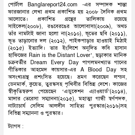
পোর্টাল Banglareport24.com -এর সম্পাদক শান্তা
ফারজানার লেখা প্রথম প্রকাশিত হয় ২০০৮ দৈনিক প্রথম
আলোতে। প্রকাশিত গ্রন্থের তালিকায় রয়েছে
সাইকেল(২০০৮), রঙবেরঙের ভালোবাসা(২০০৯), অথচ
তাঁর নামটাই জানা হলো না(২০১০), ভূতের ছবি (২০১১),
ভূত তাড়ানোর দল (২০১২), পাইকপাড়ার হাওয়াই মিঠাই
(২০১৫) ইত্যাদি। তার ইংলিশে অনূদিত কবি হাসান
হাফিজের Rain is the Distant Lover’, ছড়াকার মানিক
চক্রবর্তীর Dream Every Day পাগলমনখ্যাত গানের
গীতিকার আহমেদ কায়সার-এর A Blood Day সহ
অসংখ্যগ্রন্থ প্রশংসিত হয়েছে। ভ্রমণ করেছেন লন্ডন,
ডেনমার্ক, কুয়েত, তুরস্কসহ পৃথিবীর বিভিন্ন দেশে। কাজের
স্বীকৃতিস্বরুপ পেয়েছেন ‘এডুকেশন এ্যাওয়ার্ড’(২০১৪),
মাদার তেরেসা সম্মাননা(২০১৫), মহাত্মা গান্ধী স্বর্ণপদক,
নাট্যাচার্য সেলিম আলদীন সাহিত্য পুরস্কার(২০১৬)সহ
বিভিন্ন সম্মাননা ও পুরস্কার।
ট্যাগস :