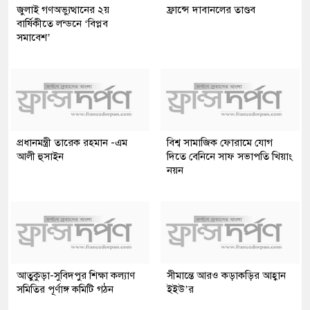
জুলাই গণঅভ্যুত্থানের ২য়
ফ্রান্সে দাবানলের তাণ্ডব
বার্ষিকীতে লন্ডনে ‘বিপ্লব
সমাবেশ’
প্রধানমন্ত্রী তারেক রহমান -এম
বিশ্ব সামাজিক ফোরামে যোগ
আলী হুসাইন
দিতে বেনিনে সাফ সভাপতি খিয়াং
নয়ন
আতুকুড়া-সুবিদপুর শিক্ষা কল্যাণ
সীমান্তে আরও কড়াকড়ির আহ্বান
সমিতির পূর্ণাঙ্গ কমিটি গঠন
ইইউ’র