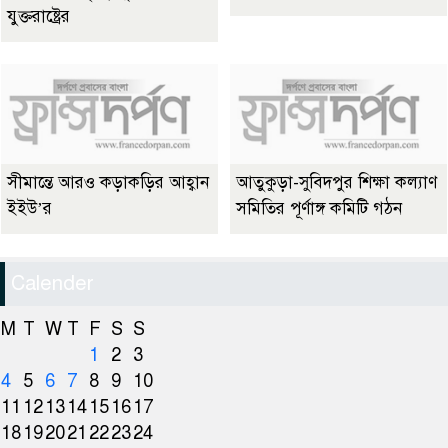
যুক্তরাষ্ট্রের
সীমান্তে আরও কড়াকড়ির আহ্বান
আতুকুড়া-সুবিদপুর শিক্ষা কল্যাণ
ইইউ’র
সমিতির পূর্ণাঙ্গ কমিটি গঠন
Calender
M
T
W
T
F
S
S
1
2
3
4
5
6
7
8
9
10
11
12
13
14
15
16
17
18
19
20
21
22
23
24