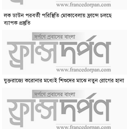
লক ডাউন পরবর্তী পরিস্থিতি মোকাবেলায় ফ্রান্সে চলছে
ব্যাপক প্রস্তুতি
যুক্তরাজ্যে করোনার মধ্যেই শিশুদের মাঝে নতুন রোগের হানা