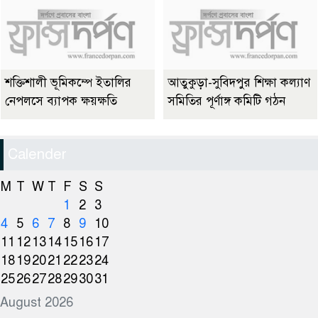
শক্তিশালী ভূমিকম্পে ইতালির
আতুকুড়া-সুবিদপুর শিক্ষা কল্যাণ
নেপলসে ব্যাপক ক্ষয়ক্ষতি
সমিতির পূর্ণাঙ্গ কমিটি গঠন
Calender
M
T
W
T
F
S
S
1
2
3
4
5
6
7
8
9
10
11
12
13
14
15
16
17
18
19
20
21
22
23
24
25
26
27
28
29
30
31
August 2026