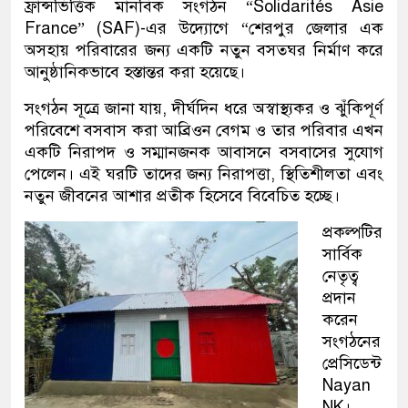
ফ্রান্সভিত্তিক মানবিক সংগঠন “Solidarités Asie
France” (SAF)-এর উদ্যোগে “শেরপুর জেলার এক
অসহায় পরিবারের জন্য একটি নতুন বসতঘর নির্মাণ করে
আনুষ্ঠানিকভাবে হস্তান্তর করা হয়েছে।
সংগঠন সূত্রে জানা যায়, দীর্ঘদিন ধরে অস্বাস্থ্যকর ও ঝুঁকিপূর্ণ
পরিবেশে বসবাস করা আব্রিওন বেগম ও তার পরিবার এখন
একটি নিরাপদ ও সম্মানজনক আবাসনে বসবাসের সুযোগ
পেলেন। এই ঘরটি তাদের জন্য নিরাপত্তা, স্থিতিশীলতা এবং
নতুন জীবনের আশার প্রতীক হিসেবে বিবেচিত হচ্ছে।
প্রকল্পটির
সার্বিক
নেতৃত্ব
প্রদান
করেন
সংগঠনের
প্রেসিডেন্ট
Nayan
NK।