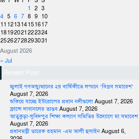
M
T
W
T
F
S
S
1
2
3
4
5
6
7
8
9
10
11
12
13
14
15
16
17
18
19
20
21
22
23
24
25
26
27
28
29
30
31
August 2026
« Jul
Recent Post
জুলাই গণঅভ্যুত্থানের ২য় বার্ষিকীতে লন্ডনে ‘বিপ্লব সমাবেশ’
August 7, 2026
শুকিয়ে যাচ্ছে ইউরোপের প্রধান নদীগুলো
August 7, 2026
ফ্রান্সে দাবানলের তাণ্ডব
August 7, 2026
আতুকুড়া-সুবিদপুর শিক্ষা কল্যাণ সমিতির উদ্যোগে মা সমাবেশ
August 7, 2026
প্রধানমন্ত্রী তারেক রহমান -এম আলী হুসাইন
August 6,
2026