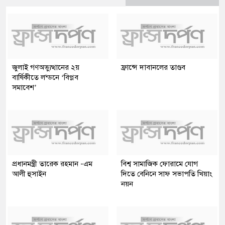
জুলাই গণঅভ্যুত্থানের ২য়
ফ্রান্সে দাবানলের তাণ্ডব
বার্ষিকীতে লন্ডনে ‘বিপ্লব
সমাবেশ’
প্রধানমন্ত্রী তারেক রহমান -এম
বিশ্ব সামাজিক ফোরামে যোগ
আলী হুসাইন
দিতে বেনিনে সাফ সভাপতি খিয়াং
নয়ন