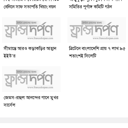
বেনিনে সাফ সভাপতি খিয়াং নয়ন
সমিতির পূর্ণাঙ্গ কমিটি গঠন
সীমান্তে আরও কড়াকড়ির আহ্বান
ব্রিটেনে বাংলাদেশি প্রায় ৭ লাখ ৯৫
ইইউ’র
শতাংশই সিলেটি
জেমস-রাহুল আনন্দের গানে মুখর
সার্সেল