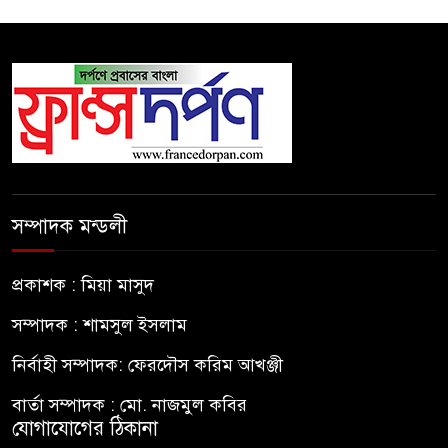
সম্পাদক মন্ডলী
প্রকাশক : মিয়া মাসুদ
সম্পাদক : শামসুল ইসলাম
নির্বাহী সম্পাদক: ফেরদৌস করিম আখঞ্জী
বার্তা সম্পাদক : মো. নাজমুল কবির
যোগাযোগের ঠিকানা