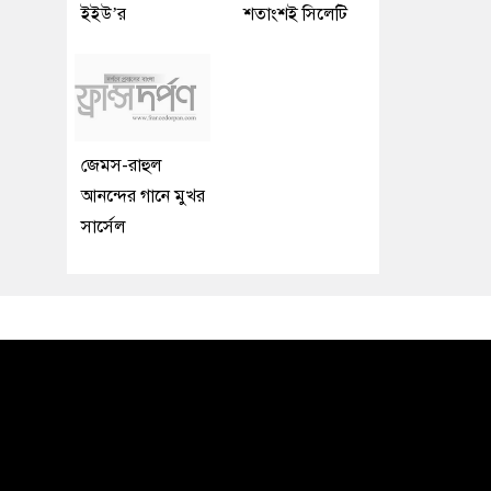
ইইউ’র
শতাংশই সিলেটি
জেমস-রাহুল
আনন্দের গানে মুখর
সার্সেল