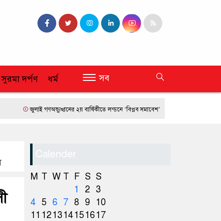
সব
 সুরমা দর্পণ
ধর্ম
জুলাই গণঅভ্যুত্থানের ২য় বার্ষিকীতে লন্ডনে ‘বিপ্লব সমাবেশ’
ফ্রান্সে দাবানলের তাণ্ডব
Calender
ি
M
T
W
T
F
S
S
1
2
3
সী
4
5
6
7
8
9
10
11
12
13
14
15
16
17