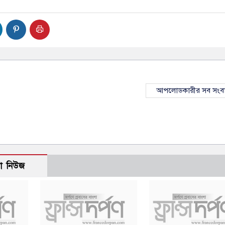
আপলোডকারীর সব সংব
ো নিউজ