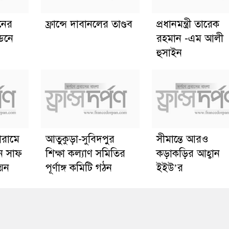
ানের
ফ্রান্সে দাবানলের তাণ্ডব
প্রধানমন্ত্রী তারেক
্ডনে
রহমান -এম আলী
হুসাইন
োরামে
আতুকুড়া-সুবিদপুর
সীমান্তে আরও
ে সাফ
শিক্ষা কল্যাণ সমিতির
কড়াকড়ির আহ্বান
য়ন
পূর্ণাঙ্গ কমিটি গঠন
ইইউ’র