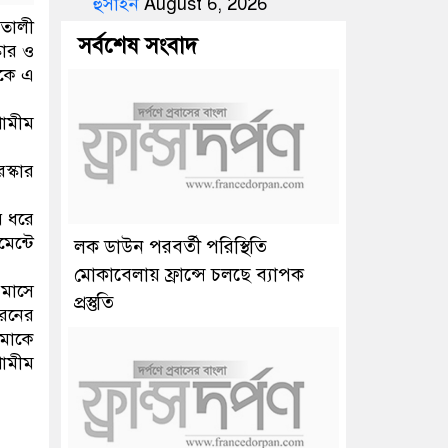
হুসাইন
August 6, 2026
ইতালী
সর্বশেষ সংবাদ
্কার ও
েকে এ
শামীম
স্কার
ে ধরে
েন্টে
লক ডাউন পরবর্তী পরিস্থিতি
মোকাবেলায় ফ্রান্সে চলছে ব্যাপক
 মাসে
প্রস্তুতি
ধরনের
মাকে
শামীম