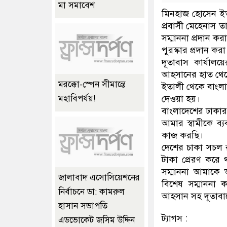
মা সমাবেশ
মিনহাজ হোসেন ইতা
প্রবাসী মেহেনাস তাব
সম্মাননা প্রদান ক
পুরস্কার প্রদান কর
দূতাবাস কার্যালয়ে
আহসানের হাত থেকে
মরক্কো-স্পেন সীমান্তে
ইতালী থেকে বাংলাদে
দেওয়া হয়।
মহাবিপর্যয়!
বাংলাদেশের ঢাকার
আমার স্বামীকে ব্য
কাজ করছি।
দেশের চাকা সচল 
টাকা প্রেরণ করে থ
সম্মাননা আমাকে
জালাবাদ এসোসিয়েশনের
বিশেষ সম্মাননা ক
নির্বাচনে ডা: কামরুল
আহসান সহ দূতাবাস
হাসান সভাপতি
ট্যাগস :
এডভোকেট জসিম উদ্দিন