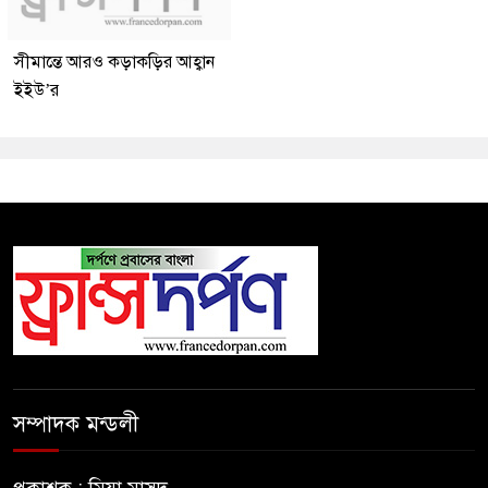
সীমান্তে আরও কড়াকড়ির আহ্বান
ইইউ’র
সম্পাদক মন্ডলী
প্রকাশক : মিয়া মাসুদ