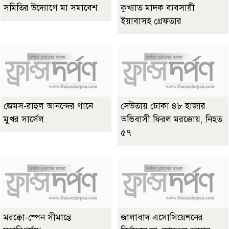
সমিতির উদ্যোগে মা সমাবেশ
কুখ্যাত মাদক ব্যবসায়ী
ইয়াবাসহ গ্রেফতার
জেমস-রাহুল আনন্দের গানে
সেউতায় ঢোকা ৪৮ হাজার
মুখর সার্সেল
অভিবাসী ফিরল মরক্কোয়, নিহত
৫৭
মরক্কো-স্পেন সীমান্তে
জালাবাদ এসোসিয়েশনের