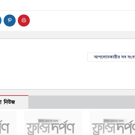
আপলোডকারীর সব সংব
ো নিউজ