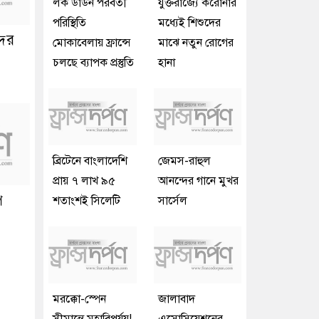
লক ডাউন পরবর্তী
যুক্তরাজ্যে করোনার
পরিস্থিতি
মধ্যেই শিশুদের
দের
মোকাবেলায় ফ্রান্সে
মাঝে নতুন রোগের
চলছে ব্যাপক প্রস্তুতি
হানা
ব্রিটেনে বাংলাদেশি
জেমস-রাহুল
প্রায় ৭ লাখ ৯৫
আনন্দের গানে মুখর
ে
শতাংশই সিলেটি
সার্সেল
মরক্কো-স্পেন
জালাবাদ