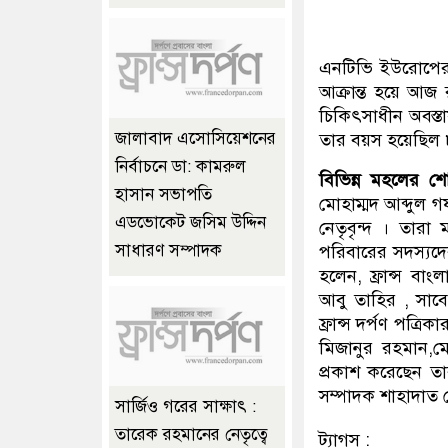
এনটিভি ইউরোপের ফ
আক্রান্ত হয়ে আজ 
চিকিৎসাধীন অবস্তায়
জালাবাদ এসোসিয়েশনের
তার বয়স হয়েছিল
নির্বাচনে ডা: কামরুল
বিভিন্ন মহলের শ
হাসান সভাপতি
মোহাম্মদ আব্দুল গ
এডভোকেট জসিম উদ্দিন
নেতৃবৃন্দ । তার
সাধারণ সম্পাদক
পরিবারের সদস্যদে
হলেন, ফ্রান্স বাং
আবু তাহির , সা
ফ্রান্স দর্পণ পত্
মিজানুর রহমান,
প্রকাশ করেছেন তার
সম্পাদক শাহাদাত
সার্জিও গরের সাক্ষাৎ :
তারেক রহমানের নেতৃত্বে
ট্যাগস :