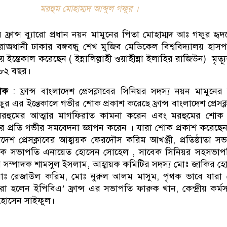
মরহুম মোহাম্মদ আব্দুল গফুর ।
্রান্স ব্যুারো প্রধান নয়ন মামুনের পিতা মোহাম্মদ আঃ গফুর হৃ
রাজধানী ঢাকার বঙ্গবন্ধু শেখ মুজিব মেডিকেল বিশ্ববিদ্যালয় হাস
 ইন্তেকাল করেছেন ( ইন্নালিল্লাহী ওয়াহীন্না ইলাহির রাজিউন) মৃত্য
 ৮২ বছর।
োক
: ফ্রান্স বাংলাদেশ প্রেসক্লাবের সিনিয়র সদস্য নয়ন মামুনের
ফুর এর ইন্তেকালে গভীর শোক প্রকাশ করেছে ফ্রান্স বাংলাদেশ প্রেসক্
া মরহুমের আত্মার মাগফিরাত কামনা করেন এবং মরহুমের শোক সন
র প্রতি গভীর সমবেদনা জ্ঞাপন করেন । যারা শোক প্রকাশ করেছে
লাদেশ প্রেসক্লাবের আহ্বায়ক ফেরদৌস করিম আখঞ্জী, প্রতিষ্ঠাতা স
বেক সভাপতি এনায়েত হোসেন সোহেল , সাবেক সিনিয়র সহসভাপ
রিকার সম্পাদক শামসুল ইসলাম, আহ্বায়ক কমিটির সদস্য মোঃ জাকির হ
মোঃ রেজাউল করিম, মোঃ নুরুল আলম মাসুম, পৃথক ভাবে যারা
া হলেন ইপিবিএ’ ফ্রান্স এর সভাপতি ফারুক খান, কেন্দ্রীয় কর্মসং
 হোসেন সাইফুল।