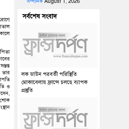
সম্পাদক
August 1, 2026
সর্বশেষ সংবাদ
দরোগে
পাতাল
ূকালে
 পিতা
লাবের
্তপ্ত
ন তার
লক ডাউন পরবর্তী পরিস্থিতি
ভাপতি
মোকাবেলায় ফ্রান্সে চলছে ব্যাপক
তি ও
প্রস্তুতি
োসেন,
 শোক
স্থান