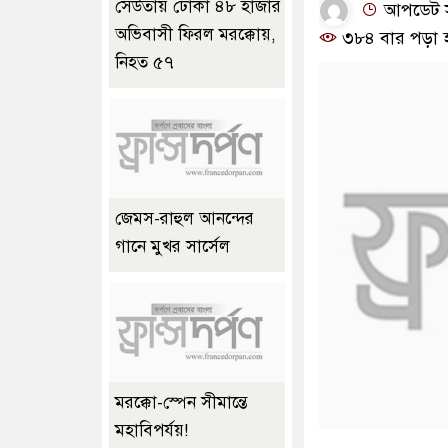
সেউতায় ঢোকা ৪৮ হাজার
আপডেট সম
অভিবাসী ফিরল মরক্কোয়,
৩৮৪ বার পড়া 
নিহত ৫৭
জেমস-রাহুল আনন্দের
গানে মুখর সার্সেল
মরক্কো-স্পেন সীমান্তে
মহাবিপর্যয়!