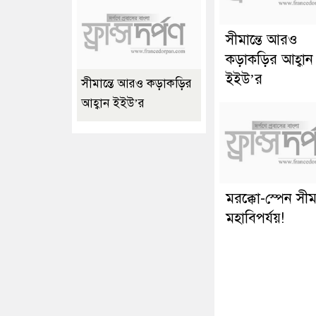
সীমান্তে আরও
কড়াকড়ির আহ্বান
ইইউ’র
সীমান্তে আরও কড়াকড়ির
আহ্বান ইইউ’র
মরক্কো-স্পেন সীমা
মহাবিপর্যয়!