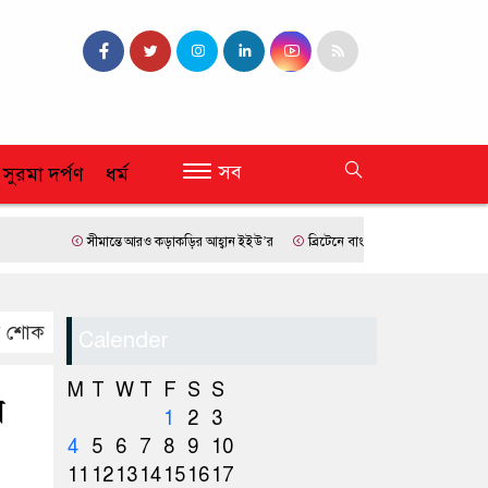
সব
 সুরমা দর্পণ
ধর্ম
সীমান্তে আরও কড়াকড়ির আহ্বান ইইউ’র
ব্রিটেনে বাংলাদেশি প্রায় ৭ লাখ ৯৫ শতাংশই স
ের শোক
Calender
M
T
W
T
F
S
S
র
1
2
3
4
5
6
7
8
9
10
11
12
13
14
15
16
17